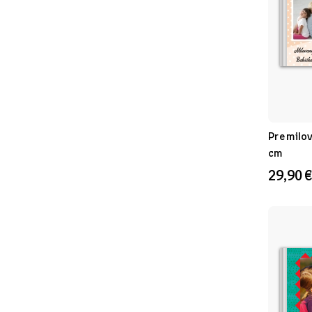
Pre milo
cm
29,90 €