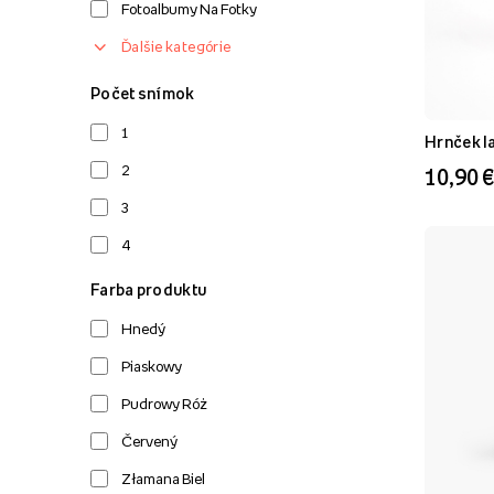
Fotoalbumy Na Fotky
Ďalšie kategórie
Počet snímok
1
Hrnček la
2
10,90 €
3
4
Farba produktu
Hnedý
Piaskowy
Pudrowy Róż
Červený
Złamana Biel