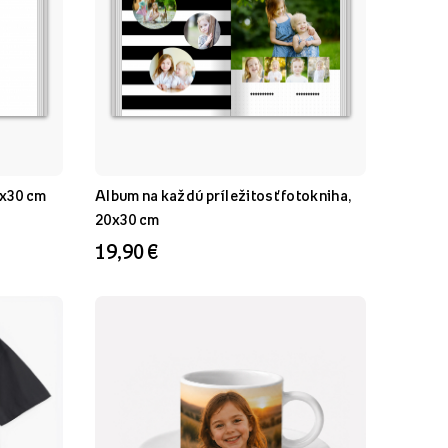
0x30 cm
Album na každú príležitosť fotokniha,
20x30 cm
19,90 €