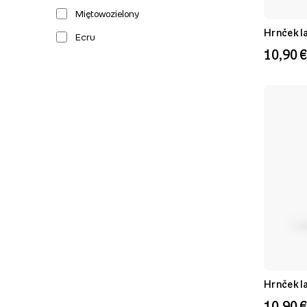
Miętowozielony
Hrnček l
Ecru
10,90 €
Biely
Jasnobrązowy
Béžový
Beż
Námornícka Modrá
Čierny
Svetlohnedá
Krémový
Zelený
Fialový
Hrnček la
Modrý
10,90 €