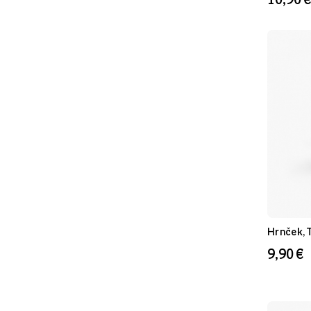
Priehľadný
Strieborný
Šedý
Transparentné
Žltý
Oranžový
Ružový
Viacfarebný
Zlatý
Ceglasty
Hrnček, 
9,90 €
Farba šablóny
Biely