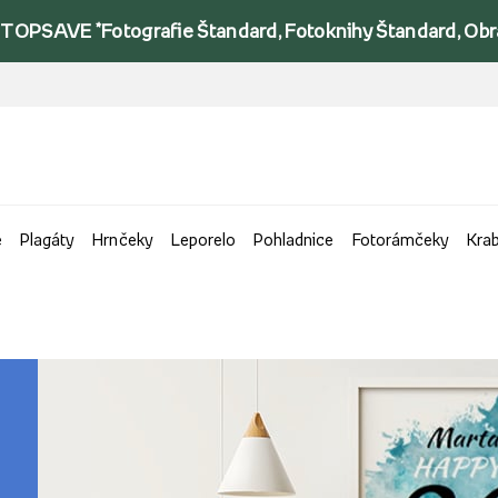
TOPSAVE *Fotografie Štandard, Fotoknihy Štandard, Obraz
e
Plagáty
Hrnčeky
Leporelo
Pohladnice
Fotorámčeky
Kra