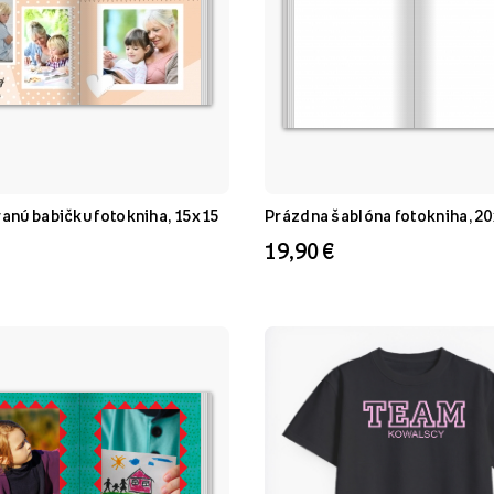
vanú babičku fotokniha, 15x15
Prázdna šablóna fotokniha, 2
19,90 €