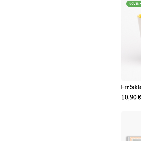
Hnedý
NOVIN
Čierny
Červený
Fialový
Granátový
Modrý
Oranžový
Pestrofarebný
Ružový
Hrnček l
10,90 €
Šedý
Zelený
Žltý
Svetlohnedý
Béžový