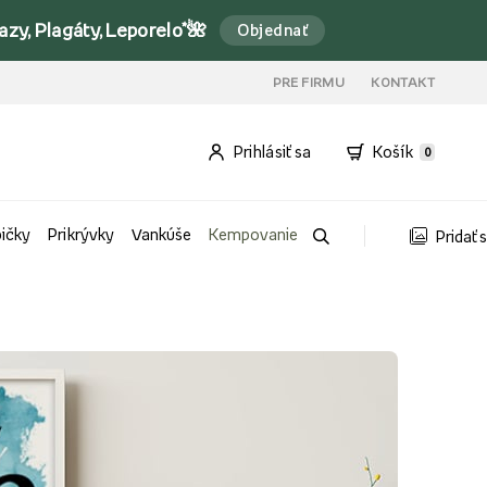
y, Plagáty, Leporelo*🌺
Objednať
PRE FIRMU
KONTAKT
Prihlásiť sa
Košík
0
bičky
Prikrývky
Vankúše
Kempovanie
Pridať 