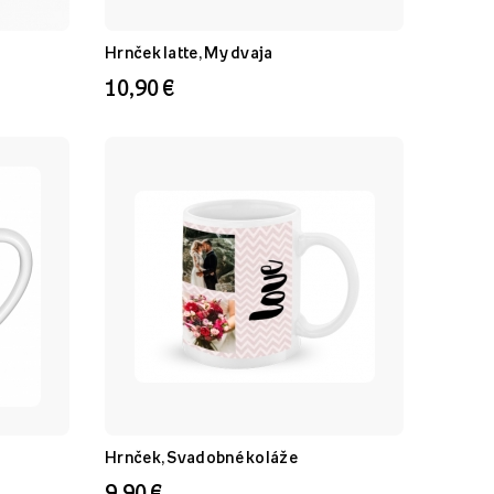
Hrnček latte, My dvaja
10,90 €
Hrnček, Svadobné koláže
9,90 €