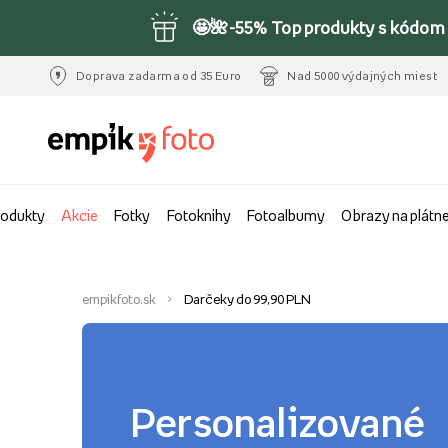
🤩🌺-55% Top produkty s kódom 
Doprava zadarma od 35 Euro
Nad 5000 výdajných miest
rodukty
Akcie
Fotky
Fotoknihy
Fotoalbumy
Obrazy na plátn
empikfoto.sk
Darčeky do 99,90 PLN
Personalizované