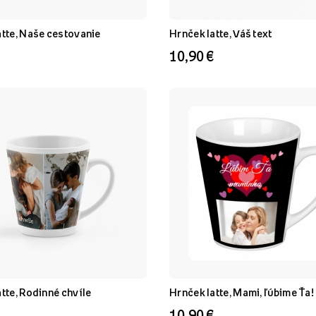
atte, Naše cestovanie
Hrnček latte, Váš text
10,90 €
tte, Rodinné chvíle
Hrnček latte, Mami, ľúbime Ťa!
10,90 €