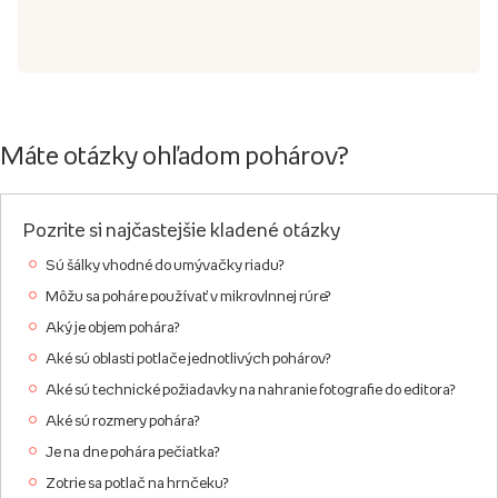
Máte otázky ohľadom pohárov?
Pozrite si najčastejšie kladené otázky
Sú šálky vhodné do umývačky riadu?
Môžu sa poháre používať v mikrovlnnej rúre?
Aký je objem pohára?
Aké sú oblasti potlače jednotlivých pohárov?
Aké sú technické požiadavky na nahranie fotografie do editora?
Aké sú rozmery pohára?
Je na dne pohára pečiatka?
Zotrie sa potlač na hrnčeku?