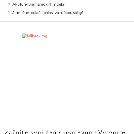
Ako funguje magický hrnček?
Je možné potlačiť oblasť za rúčkou šálky?
Začnite svoj deň s úsmevom! Vytvorte