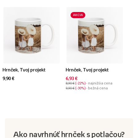
AKCIA
Hrnček, Tvoj projekt
Hrnček, Tvoj projekt
9,90 €
6,93 €
8,90 €
-22%
- najnižšia cena
9,90 €
-30%
- bežná cena
Ako navrhnúť hrnček s potlačou?