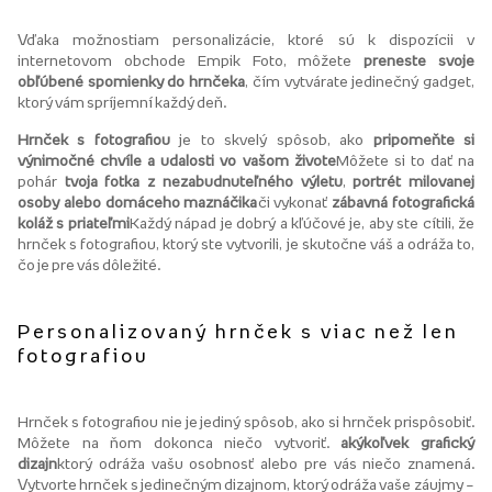
Vďaka možnostiam personalizácie, ktoré sú k dispozícii v
internetovom obchode Empik Foto, môžete
preneste svoje
obľúbené spomienky do hrnčeka
, čím vytvárate jedinečný gadget,
ktorý vám spríjemní každý deň.
Hrnček s fotografiou
je to skvelý spôsob, ako
pripomeňte si
výnimočné chvíle a udalosti vo vašom živote
Môžete si to dať na
pohár
tvoja fotka z nezabudnuteľného výletu
,
portrét milovanej
osoby alebo domáceho maznáčika
či vykonať
zábavná fotografická
koláž s priateľmi
Každý nápad je dobrý a kľúčové je, aby ste cítili, že
hrnček s fotografiou, ktorý ste vytvorili, je skutočne váš a odráža to,
čo je pre vás dôležité.
Personalizovaný hrnček s viac než len
fotografiou
Hrnček s fotografiou nie je jediný spôsob, ako si hrnček prispôsobiť.
Môžete na ňom dokonca niečo vytvoriť.
akýkoľvek grafický
dizajn
ktorý odráža vašu osobnosť alebo pre vás niečo znamená.
Vytvorte hrnček s jedinečným dizajnom, ktorý odráža vaše záujmy –