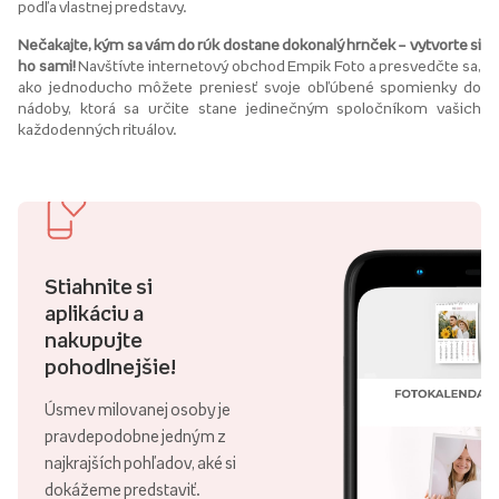
podľa vlastnej predstavy.
Nečakajte, kým sa vám do rúk dostane dokonalý hrnček – vytvorte si
ho sami!
Navštívte internetový obchod Empik Foto a presvedčte sa,
ako jednoducho môžete preniesť svoje obľúbené spomienky do
nádoby, ktorá sa určite stane jedinečným spoločníkom vašich
každodenných rituálov.
Stiahnite si
aplikáciu a
nakupujte
pohodlnejšie!
Úsmev milovanej osoby je
pravdepodobne jedným z
najkrajších pohľadov, aké si
dokážeme predstaviť.