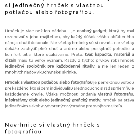
si jedinečný hrnček s vlastnou
potlačou alebo fotografiou.
Hrnček je viac než len nádoba – je
osobný gadget
, ktorý by mal
rezonovať s jeho majiteľom, aby každý dúšok vášho obľúbeného
nápoja chutil dokonale. Nie všetky hrnčeky sú si rovné… nie všetky
dokážu zachytiť plnú chuť a arómu alebo poskytnúť pohodlie a
komfort pitia, ktoré očakávame. Preto.
tvar, kapacita, materiál a
dizajn
majú tu veľký význam. Každý z týchto prvkov robí hrnček
jedinečný spoločník pre každodenné rituály
, a nie len jeden z
mnohých riadov v kuchynskej skrinke.
Hrnček s vlastnou potlačou alebo fotografiou
je perfektnou voľbou
pre každého, kto si cení individualitu a jednoducho si rád spríjemňuje
každodenné chvíle. Vďaka možnosti pridania
vlastnú fotografiu,
inšpiratívny citát alebo jedinečný grafický motív
, hrnček sa stáva
jedinečným a akoby vytvoreným výhradne pre svojho majiteľa.
Navrhnite si vlastný hrnček s
fotografiou