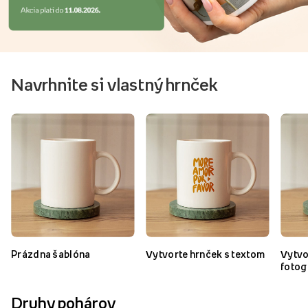
Navrhnite si vlastný hrnček
Prázdna šablóna
Vytvorte hrnček s textom
Vytvo
fotog
Druhy pohárov