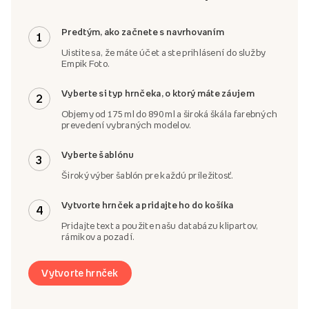
Predtým, ako začnete s navrhovaním
1
Uistite sa, že máte účet a ste prihlásení do služby
Empik Foto.
Vyberte si typ hrnčeka, o ktorý máte záujem
2
Objemy od 175 ml do 890 ml a široká škála farebných
prevedení vybraných modelov.
Vyberte šablónu
3
Široký výber šablón pre každú príležitosť.
Vytvorte hrnček a pridajte ho do košíka
4
Pridajte text a použite našu databázu klipartov,
rámikov a pozadí.
Vytvorte hrnček