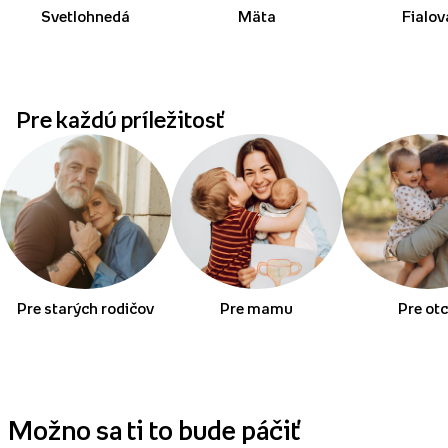
Svetlohnedá
Mäta
Fialov
Pre každú príležitosť
Pre starých rodičov
Pre mamu
Pre ot
Možno sa ti to bude páčiť