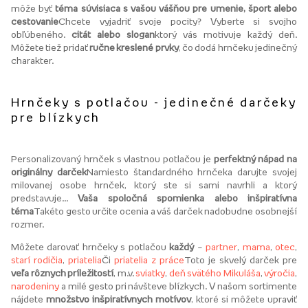
môže byť
téma súvisiaca s vašou vášňou pre umenie, šport alebo
cestovanie
Chcete vyjadriť svoje pocity? Vyberte si svojho
obľúbeného.
citát alebo slogan
ktorý vás motivuje každý deň.
Môžete tiež pridať
ručne kreslené prvky
, čo dodá hrnčeku jedinečný
charakter.
Hrnčeky s potlačou - jedinečné darčeky
pre blízkych
Personalizovaný hrnček s vlastnou potlačou je
perfektný nápad na
originálny darček
Namiesto štandardného hrnčeka darujte svojej
milovanej osobe hrnček, ktorý ste si sami navrhli a ktorý
predstavuje...
Vaša spoločná spomienka alebo inšpiratívna
téma
Takéto gesto určite ocenia a váš darček nadobudne osobnejší
rozmer.
Môžete darovať hrnčeky s potlačou
každý
–
partner
,
mama
,
otec
,
starí rodičia
,
priatelia
Či
priatelia z práce
Toto je skvelý darček pre
veľa rôznych príležitostí
, m.v.
sviatky
,
deň svätého Mikuláša
,
výročia
,
narodeniny
a milé gesto pri návšteve blízkych. V našom sortimente
nájdete
množstvo inšpiratívnych motívov
, ktoré si môžete upraviť