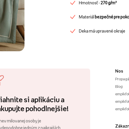
Hmotnosť -
270 g/m²
Materiál
bezpečné pre pok
Deka má upravené okraje
Nos
Propagá
Blog
empikfo
iahnite si aplikáciu a
empikfot
kupujte pohodlnejšie!
empikfo
ev milovanej osoby je
Zákazn
vdepodobne jedným z najkrajších