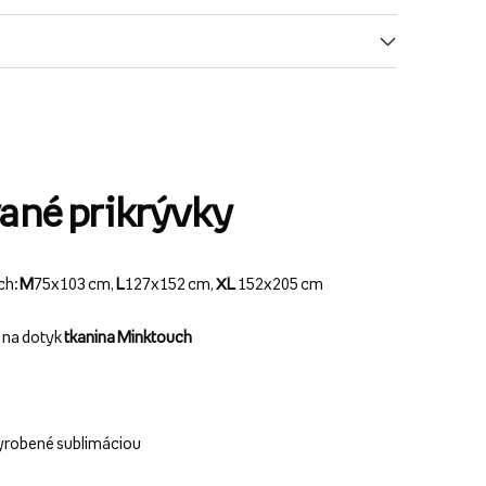
ané prikrývky
ch:
M
75x103 cm,
L
127x152 cm,
XL
152x205 cm
ý na dotyk
tkanina Minktouch
yrobené sublimáciou