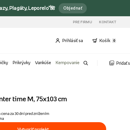
y, Plagáty, Leporelo*🌺
Objednať
PRE FIRMU
KONTAKT
Prihlásiť sa
Košík
0
bičky
Prikrývky
Vankúše
Kempovanie
Pridať 