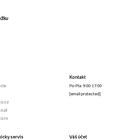
ožku
Kontakt
cie
Po-Pia: 9:00-17:00
[email protected]
to.cz
o.pl
to.ro
ícky servis
Váš účet