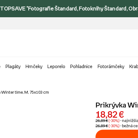
TOPSAVE *Fotografie Štandard, Fotoknihy Štandard, Obraz
e
Plagáty
Hrnčeky
Leporelo
Pohladnice
Fotorámčeky
Kra
a Winter time, M, 75x103 cm