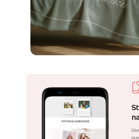
St
na
Úsm
pra