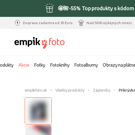
🤩🌺-55% Top produkty s kódom 
Doprava zadarma od 35 Euro
Nad 5000 výdajných miest
rodukty
Akcie
Fotky
Fotoknihy
Fotoalbumy
Obrazy na plátn
empikfoto.sk
Všetky produkty
Zápisníky
Prikrývk