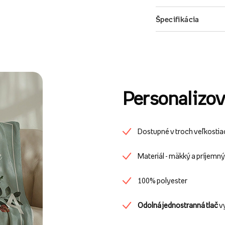
Personalizov
Dostupné v troch veľkostia
Materiál - mäkký a príjemn
100% polyester
Odolná jednostranná tlač
v