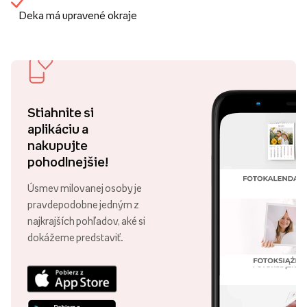
Deka má upravené okraje
Stiahnite si
aplikáciu a
nakupujte
pohodlnejšie!
Úsmev milovanej osoby je
pravdepodobne jedným z
najkrajších pohľadov, aké si
dokážeme predstaviť.