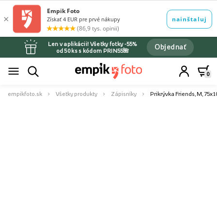
Len v aplikácii! Všetky fotky -55%
Objednať
od 50 ks s kódom PRIN55🌺
0
empikfoto.sk
Všetky produkty
Zápisníky
Prikrývka Friends, M, 75x