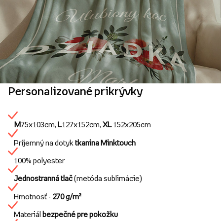
Personalizované prikrývky
M
75x103cm,
L
127x152cm,
XL
152x205cm
Príjemný na dotyk
tkanina Minktouch
100% polyester
Jednostranná tlač
(metóda sublimácie)
Hmotnosť -
270 g/m²
Materiál
bezpečné pre pokožku