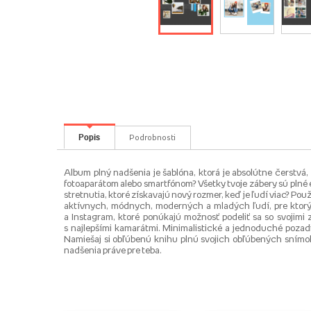
Popis
Podrobnosti
Album plný nadšenia je šablóna, ktorá je absolútne čerstvá
fotoaparátom alebo smartfónom? Všetky tvoje zábery sú plné e
stretnutia, ktoré získavajú nový rozmer, keď je ľudí viac? Pou
aktívnych, módnych, moderných a mladých ľudí, pre ktorý
a Instagram, ktoré ponúkajú možnosť podeliť sa so svojim
s najlepšími kamarátmi. Minimalistické a jednoduché pozadia
Namiešaj si obľúbenú knihu plnú svojich obľúbených snímok
nadšenia práve pre teba.