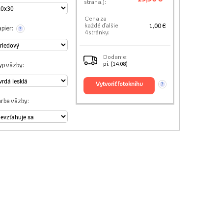
strana.):
Cena za
1,00 €
každé ďalšie
pier:
?
4 stránky:
Dodanie:
pi. (14.08)
yp väzby:
vytvoriť fotoknihu
?
arba väzby: