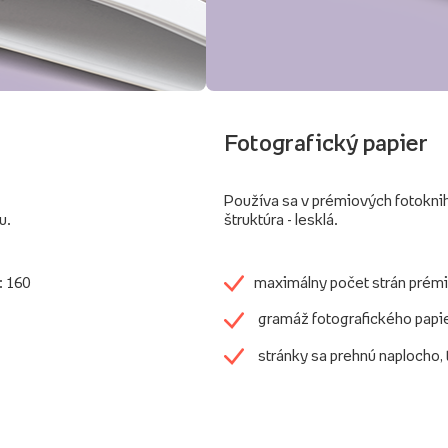
Fotografický papier
Používa sa v prémiových fotokni
u.
štruktúra - lesklá.
: 160
maximálny počet strán prémi
gramáž fotografického papi
stránky sa prehnú naplocho,