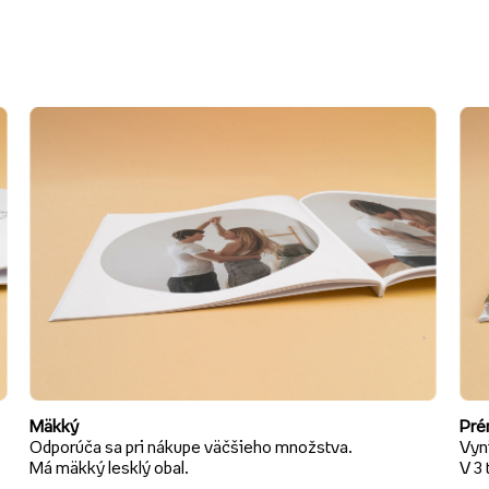
Mäkký
Pré
Odporúča sa pri nákupe väčšieho množstva.
Vyni
Má mäkký lesklý obal.
V 3 