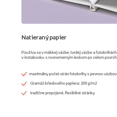
Natieraný papier
Používa sa v mäkkej väzbe, tvrdej väzbe a fotoknihách
v instabooku, s rovnomerným leskom po celom povrch
maximálny počet strán fotoknihy s pevnou väzbou
Gramáž kriedového papiera: 200 g/m2
tradične prepojené, flexibilné stránky