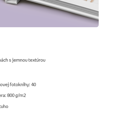
hách s jemnou textúrou
ovej fotoknihy: 40
era: 800 g/m2
 tuho