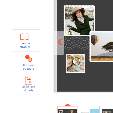
Ideálne
stránky
Ukážkové
pozadia
Ukážkové
kliparty