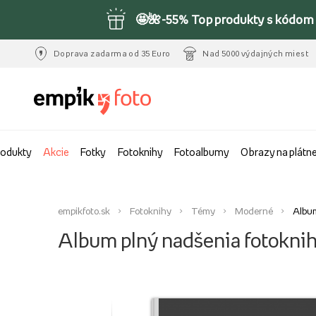
🤩🌺-55% Top produkty s kódom 
Doprava zadarma od 35 Euro
Nad 5000 výdajných miest
rodukty
Akcie
Fotky
Fotoknihy
Fotoalbumy
Obrazy na plátn
empikfoto.sk
Fotoknihy
Témy
Moderné
Album
Album plný nadšenia fotokni