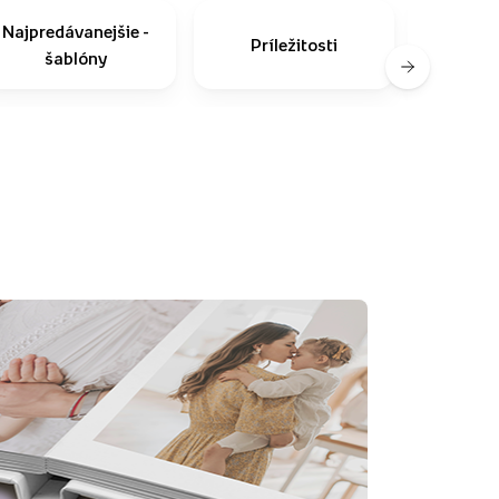
Najpredávanejšie -
Príležitosti
Ako n
šablóny