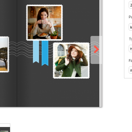
Pa
T
F