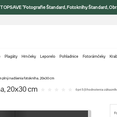
TOPSAVE *Fotografie Štandard, Fotoknihy Štandard, Obraz
e
Plagáty
Hrnčeky
Leporelo
Pohladnice
Fotorámčeky
Kra
 plný nadšenia fotokniha, 20x30 cm
ha, 20x30 cm
0 pri 5 (
0 hodnotenia zákazník
F