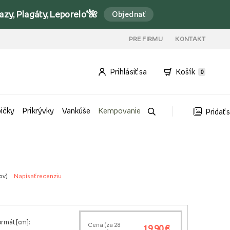
y, Plagáty, Leporelo*🌺
Objednať
PRE FIRMU
KONTAKT
Prihlásiť sa
Košík
0
bičky
Prikrývky
Vankúše
Kempovanie
Pridať 
ov
)
Napísať recenziu
ormát [cm]:
Cena (za
28
19,90 €