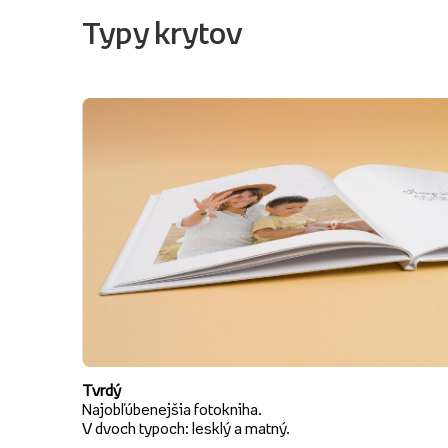
Typy krytov
Tvrdý
Najobľúbenejšia fotokniha.
V dvoch typoch: lesklý a matný.