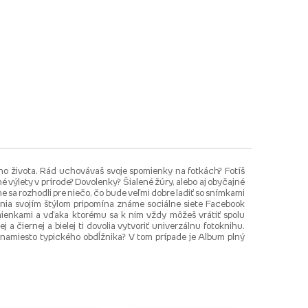
jho života. Rád uchovávaš svoje spomienky na fotkách? Fotíš
 výlety v prírode? Dovolenky? Šialené žúry, alebo aj obyčajné
me sa rozhodli pre niečo, čo bude veľmi dobre ladiť so snímkami
ia svojím štýlom pripomína známe sociálne siete Facebook
mienkami a vďaka ktorému sa k nim vždy môžeš vrátiť spolu
 čiernej a bielej ti dovolia vytvoriť univerzálnu fotoknihu.
 namiesto typického obdĺžnika? V tom prípade je Album plný