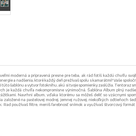
, veľmi moderná a pripravená presne pre teba, ak rád fotíš každú chvíľu svo
nergie a nadšenia, ktoré každý deň prežívaš spolu s kamarátmi? Vaše spoločné
ži túto šablónu a vytvor fotoknihu, akú si tvoje spomienky zaslúžia. Tentoraz s
ch je každá chvíľa nekompromisne výnimočná. Šablóna Album plný nadšen
i zážitkami. Navrhni album, vďaka ktorému sa môžeš deliť so vzácnymi spo
 založené na pastelovej modrej, jemnej ružovej, niekoľkých odtieňoch šedej a
. Rad používaš filtre, meníš farebnosť snímok a využívaš štvorcový formát