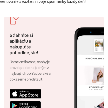
venovanie a vážte si svoje spomienky každý deň!
Stiahnite si
aplikáciu a
nakupujte
pohodlnejšie!
Úsmev milovanej osoby je
pravdepodobne jedným z
najkrajších pohľadov, aké si
dokážeme predstaviť.