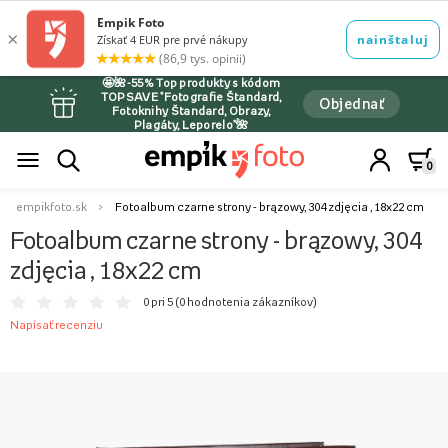
🤩🌺-55% Top produkty s kódom
TOPSAVE *Fotografie Štandard,
Objednať
Fotoknihy Štandard, Obrazy,
Plagáty, Leporelo*🌺
0
empikfoto.sk
Fotoalbum czarne strony - brązowy, 304 zdjęcia , 18x22 cm
Fotoalbum czarne strony - brązowy, 304
zdjęcia , 18x22 cm
0 pri 5 (
0 hodnotenia zákazníkov
)
Napísať recenziu