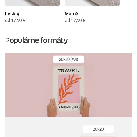
Lesklý
Matný
od 17,90 €
od 17,90 €
Populárne formáty