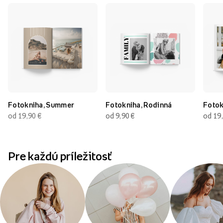
Fotokniha, Summer
Fotokniha, Rodinná
Fotok
od 19,90
€
od 9,90
€
od 19
Pre každú príležitosť