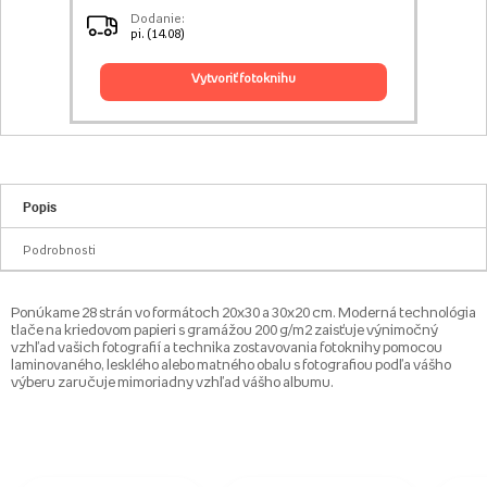
Dodanie:
pi. (14.08)
vytvoriť fotoknihu
Popis
Podrobnosti
Ponúkame 28 strán vo formátoch 20x30 a 30x20 cm. Moderná technológia
tlače na kriedovom papieri s gramážou 200 g/m2 zaisťuje výnimočný
vzhľad vašich fotografií a technika zostavovania fotoknihy pomocou
laminovaného, ​​lesklého alebo matného obalu s fotografiou podľa vášho
výberu zaručuje mimoriadny vzhľad vášho albumu.