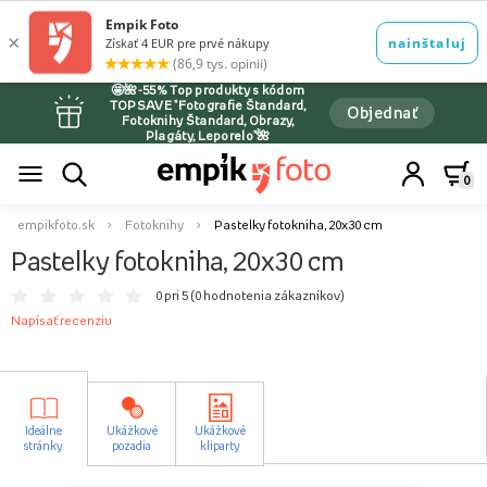
🤩🌺-55% Top produkty s kódom
TOPSAVE *Fotografie Štandard,
Objednať
Fotoknihy Štandard, Obrazy,
Plagáty, Leporelo*🌺
0
empikfoto.sk
Fotoknihy
Pastelky fotokniha, 20x30 cm
Pastelky fotokniha, 20x30 cm
0 pri 5 (
0 hodnotenia zákazníkov
)
Napísať recenziu
Ideálne
Ukážkové
Ukážkové
stránky
pozadia
kliparty