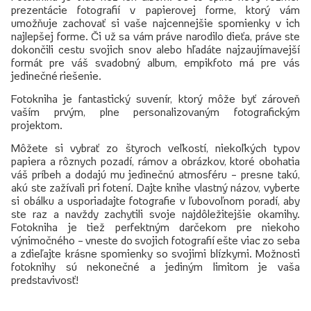
prezentácie fotografií v papierovej forme, ktorý vám
umožňuje zachovať si vaše najcennejšie spomienky v ich
najlepšej forme. Či už sa vám práve narodilo dieťa, práve ste
dokončili cestu svojich snov alebo hľadáte najzaujímavejší
formát pre váš svadobný album, empikfoto má pre vás
jedinečné riešenie.
Fotokniha je fantastický suvenír, ktorý môže byť zároveň
vaším prvým, plne personalizovaným fotografickým
projektom.
Môžete si vybrať zo štyroch veľkostí, niekoľkých typov
papiera a rôznych pozadí, rámov a obrázkov, ktoré obohatia
váš príbeh a dodajú mu jedinečnú atmosféru – presne takú,
akú ste zažívali pri fotení. Dajte knihe vlastný názov, vyberte
si obálku a usporiadajte fotografie v ľubovoľnom poradí, aby
ste raz a navždy zachytili svoje najdôležitejšie okamihy.
Fotokniha je tiež perfektným darčekom pre niekoho
výnimočného – vneste do svojich fotografií ešte viac zo seba
a zdieľajte krásne spomienky so svojimi blízkymi. Možnosti
fotoknihy sú nekonečné a jediným limitom je vaša
predstavivosť!