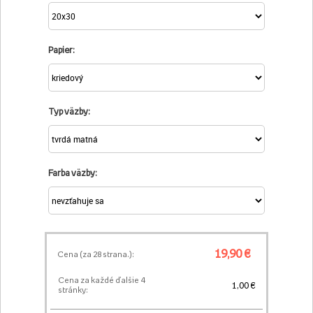
Papier:
Typ väzby:
Farba väzby:
19,90 €
Cena (za
28
strana.):
Cena za každé ďalšie 4
1,00 €
stránky: