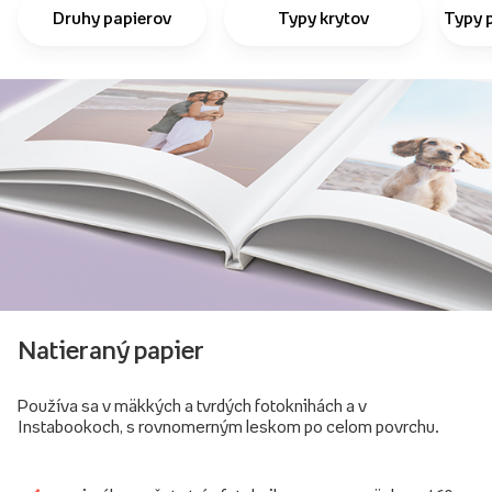
Druhy papierov
Typy krytov
Typy 
Natieraný papier
Používa sa v mäkkých a tvrdých fotoknihách a v
Instabookoch, s rovnomerným leskom po celom povrchu.