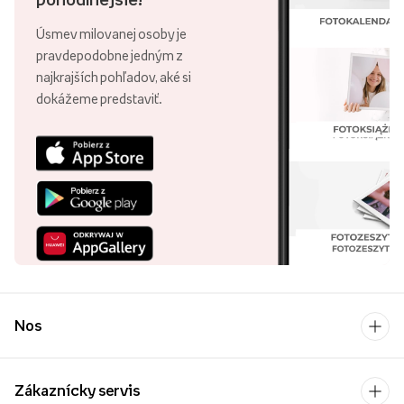
Úsmev milovanej osoby je
pravdepodobne jedným z
najkrajších pohľadov, aké si
dokážeme predstaviť.
Nos
Zákaznícky servis