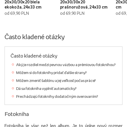
20x30/30x20 biela
20x30/30x20
20x30
ekokoža, 24x33 cm
prašnoružová, 24x33 cm
cm
od 69,90 PLN
od 69,90 PLN
od 69
Často kladené otázky
Často kladené otázky
Aký je rozdiel medzi pevnou väzbou a prémiovou fotoknihou?
Môžem si do fotoknihy pridať ďalšie strany?
Môžem zmeniť šablónu a jej veľkosť počas práce?
Dá sa fotokniha vyplniť automaticky?
Prechádzajú fotoknihy dodatočným overovaním?
Fotokniha
Fotokniha je viac než len album. Je to úplne nový rozmer