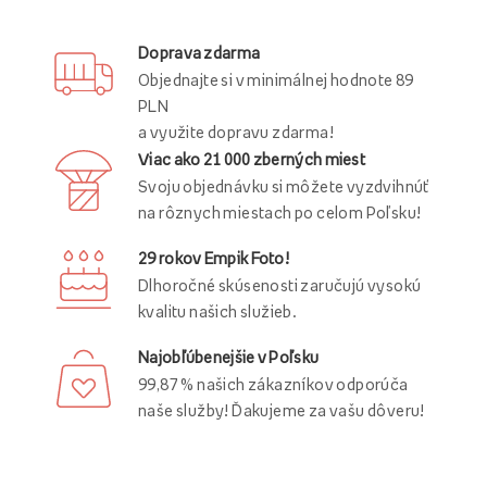
Doprava zdarma
Objednajte si v minimálnej hodnote 89
PLN
a využite dopravu zdarma!
Viac ako 21 000 zberných miest
Svoju objednávku si môžete vyzdvihnúť
na rôznych miestach po celom Poľsku!
29 rokov Empik Foto!
Dlhoročné skúsenosti zaručujú vysokú
kvalitu našich služieb.
Najobľúbenejšie v Poľsku
99,87 % našich zákazníkov odporúča
naše služby! Ďakujeme za vašu dôveru!