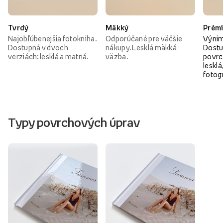
Tvrdý
Mäkký
Prém
Najobľúbenejšia fotokniha.
Odporúčané pre väčšie
Výnim
Dostupná v dvoch
nákupy. Lesklá mäkká
Dostu
verziách: lesklá a matná.
väzba.
povrc
lesklá
fotog
Typy povrchových úprav