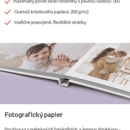
maximálny počet strán fotoknihy s pevnou väzbou: 160
Gramáž kriedového papiera: 200 g/m2
tradične prepojené, flexibilné stránky
Fotografický papier
Používa sa v prémiových fotoknihách, s jemnou štruktúrou -