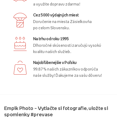
a využite dopravu zdarma!
Cez 5000 výdajných miest
Doručenie na miesta Zásielkovňa
po celom Slovensku.
Na trhu od roku 1995
Dlhoročné skúsenosti zaručujú vysokú
kvalitu našich služieb.
Najobľúbenejšie v Poľsku
99,87 % našich zákazníkov odporúča
naše služby! Ďakujeme za vašu dôveru!
Empik Photo – Vytlačte si fotografie, uložte si
spomienky #prevase