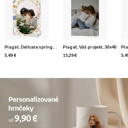
Plagát, Delicate spring, 20x30
Plagát, Váš projekt, 30x40
5,49 €
15,29 €
5,4