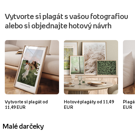
Vytvorte si plagát s vašou fotografiou
alebo si objednajte hotový návrh
Vytvorte si plagát od
Hotové plagáty od 11,49
Plagá
11,49 E
UR
E
UR
E
UR
Malé darčeky