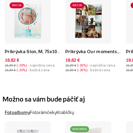
AKCIA
AKCIA
Prikrývka Slon, M, 75x103 cm
Prikrývka Our moments, M, 75x103 cm
18,82 €
18,82 €
18,
26,89 €
-30%
- najnižšia cena
26,89 €
-30%
- najnižšia cena
26,8
26,89 €
-30%
- bežná cena
26,89 €
-30%
- bežná cena
26,8
Možno sa vám bude páčiť aj
Fotoalbumy
Fotorámčeky
Krabičky
NOVINKA