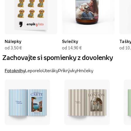
Nálepky
Sviečky
Tašk
od 3,50 €
od 14,90 €
od 10
Zachovajte si spomienky z dovolenky
Fotoknihy
Leporelo
Uteráky
Prikrývky
Hrnčeky