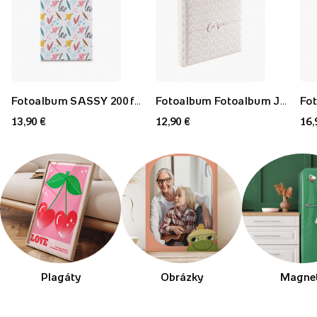
Fotoalbum SASSY 200 fotiek, 22,5x22 cm
Fotoalbum Fotoalbum Jumbo Romance 80 fotiek, 30x30 cm
13,90 €
12,90 €
16,
Plagáty
Obrázky
Magne