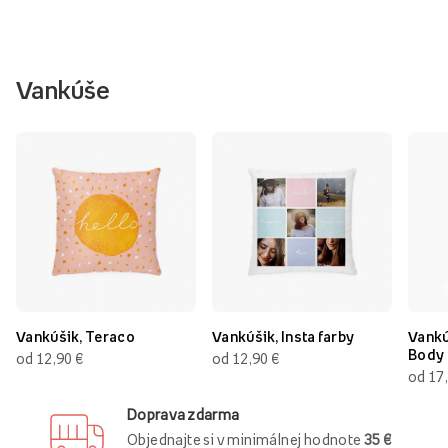
Vankúše
Vankúšik, Teraco
Vankúšik, Insta farby
Vankú
Body
od 12,90 €
od 12,90 €
od 17
Doprava zdarma
Objednajte si v minimálnej hodnote
35 €