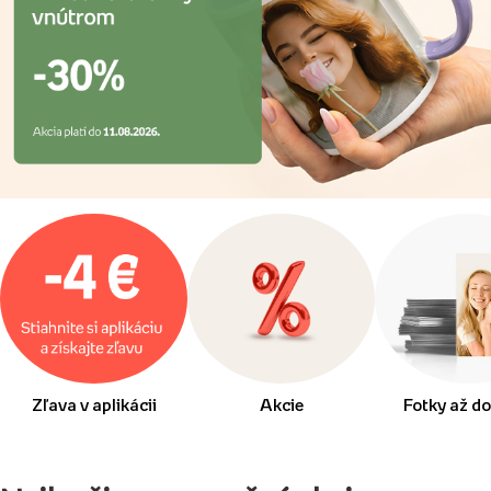
Zľava v aplikácii
Akcie
Fotky až do