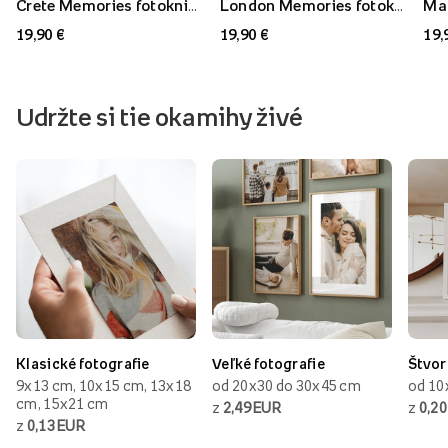
Crete Memories fotokniha, 20x30 cm
London Memories fotokniha, 20x30 cm
19,90 €
19,90 €
19,
Udržte si tie okamihy živé
Klasické fotografie
Veľké fotografie
Štvor
9x13 cm, 10x15 cm, 13x18
od 20x30 do 30x45 cm
od 10
cm, 15x21 cm
z
2,49 EUR
z
0,20
z
0,13 EUR