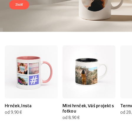
Hrnček, Insta
Mini hrnček, Váš projekt s
Term
fotkou
od 9,90 €
od 28
od 8,90 €