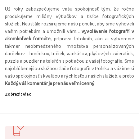
Už roky zabezpečujeme vašu spokojnosť tým, že ročne
produkujeme milióny výtlačkov a tisíce fotografických
služieb. Neustále rozširujeme našu ponuku, aby sme vyhoveli
vašim potrebám a umožnili vám...
vyvolávanie fotografií v
akomkoľvek formáte,
príprava fotokníh, ako aj vytvorenie
takmer neobmedzeného množstva personalizovaných
darčekov – hrnčekov, tričiek, vankúšov, plyšových zvieratiek,
puzzle a puzdier na telefón s potlačou z vašej fotografie. Sme
najobľúbenejšou službou tlače fotografií v Poľsku a vážime si
vašu spokojnosť s kvalitou a rýchlosťou našich služieb, a preto
Každý váš komentár je pre nás veľmi cenný
Zobraziť viac
Fotografie
Objednávanie tlače od Empik Foto zaručuje kvalitu,
spokojnosť a dochvíľnosť. Ponúkame rôzne veľkosti a typy
fotografického papiera, z ktorých si môžete pri objednávke
ľubovoľne vybrať. Naše materiály zaručujú dlhú životnosť