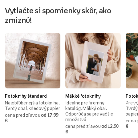
Vytlačte si spomienky skôr, ako
zmiznú!
Fotoknihy štandard
Mäkké fotoknihy
Fotok
Najobľúbenejšia fotokniha.
Ideálne pre firemný
Pre vý
Tvrdý obal, kriedový papier
katalóg. Mäkký obal.
Tvrdý
Odporúča sa pre väčšie
papie
cena pred zľavou
od 17,99
množstvá
€
cena 
cena pred zľavou
od 12,90
€
€