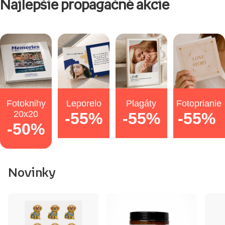
Najlepšie propagačné akcie
Fotoknihy
Leporelo
Plagáty
Fotoprianie
20x20
-55%
-55%
-55%
-50%
Novinky