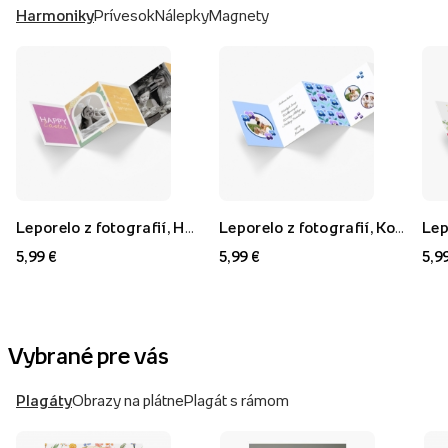
Harmoniky
Prívesok
Nálepky
Magnety
Leporelo z fotografií, Happy Easter
Leporelo z fotografií, Kolekcia macešky
5,99 €
5,99 €
5,9
Vybrané pre vás
Plagáty
Obrazy na plátne
Plagát s rámom