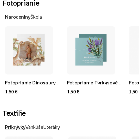
Fotoprianie
Narodeniny
Škola
Fotoprianie Dinosaury 2, 14x14 cm
Fotoprianie Tyrkysové meniny, 14x14 cm
1,50 €
1,50 €
1,50
Textílie
Prikrývky
Vankúše
Uteráky