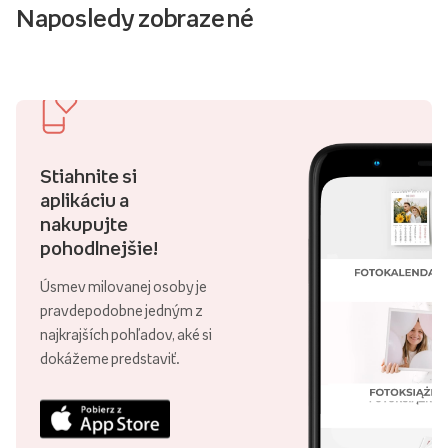
Naposledy zobrazené
Stiahnite si
aplikáciu a
nakupujte
pohodlnejšie!
Úsmev milovanej osoby je
pravdepodobne jedným z
najkrajších pohľadov, aké si
dokážeme predstaviť.