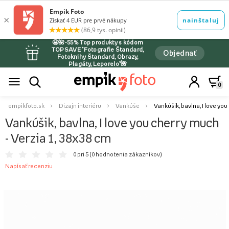
🤩🌺-55% Top produkty s kódom
TOPSAVE *Fotografie Štandard,
Objednať
Fotoknihy Štandard, Obrazy,
Plagáty, Leporelo*🌺
0
empikfoto.sk
Dizajn interiéru
Vankúše
Vankúšik, bavlna, I love you
Vankúšik, bavlna, I love you cherry much
- Verzia 1, 38x38 cm
0 pri 5 (
0 hodnotenia zákazníkov
)
Napísať recenziu