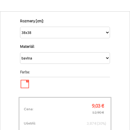
Rozmery [cm]:
Materiál:
Farba:
✓
9,03 €
Cena:
12,90 €
3,87 € (30%)
Ušetríš: