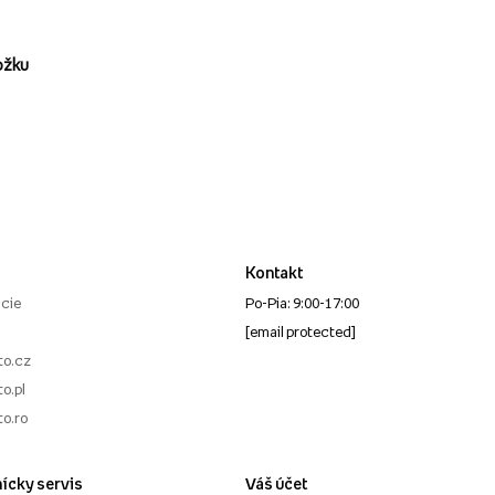
ožku
Kontakt
cie
Po-Pia: 9:00-17:00
[email protected]
to.cz
o.pl
to.ro
ícky servis
Váš účet