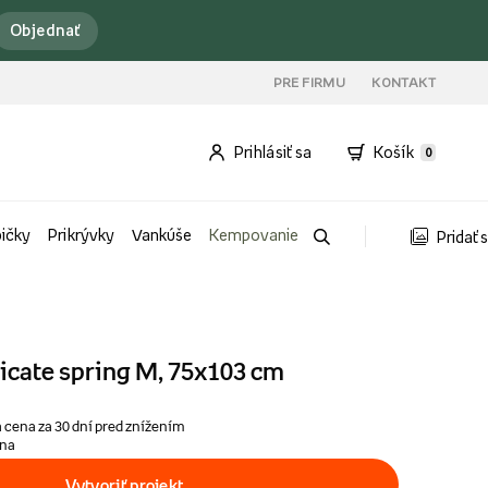
Objednať
PRE FIRMU
KONTAKT
Prihlásiť sa
Košík
0
bičky
Prikrývky
Vankúše
Kempovanie
Pridať 