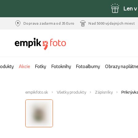
Len v
Doprava zadarma od 35 Euro
Nad 5000 výdajných miest
rodukty
Akcie
Fotky
Fotoknihy
Fotoalbumy
Obrazy na plátn
empikfoto.sk
Všetky produkty
Zápisníky
Prikrývka