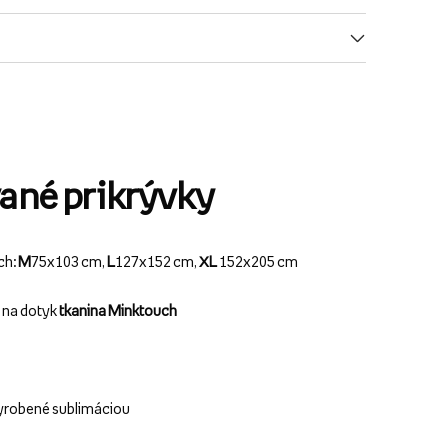
ané prikrývky
ch:
M
75x103 cm,
L
127x152 cm,
XL
152x205 cm
ý na dotyk
tkanina Minktouch
yrobené sublimáciou