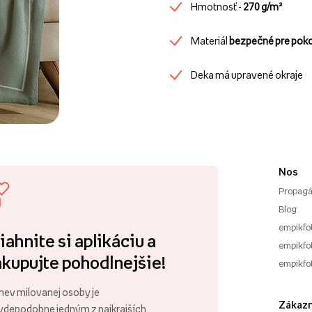
Hmotnosť -
270 g/m²
Materiál
bezpečné pre pok
Deka má upravené okraje
Nos
Propagá
Blog
empikfo
iahnite si aplikáciu a
empikfot
kupujte pohodlnejšie!
empikfo
ev milovanej osoby je
Zákazn
vdepodobne jedným z najkrajších