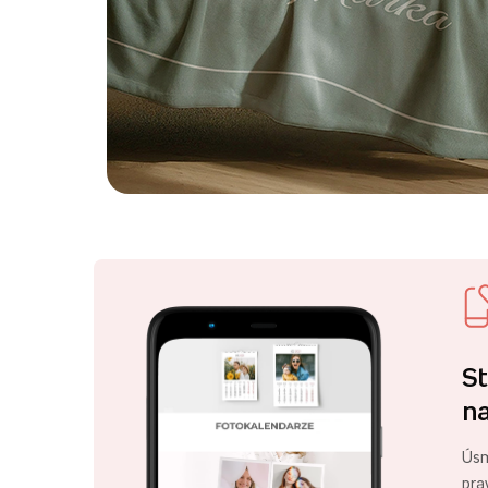
St
na
Úsm
pra