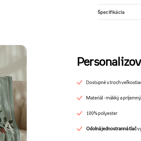
Personalizov
Dostupné v troch veľkostia
Materiál - mäkký a príjemn
100% polyester
Odolná jednostranná tlač
v