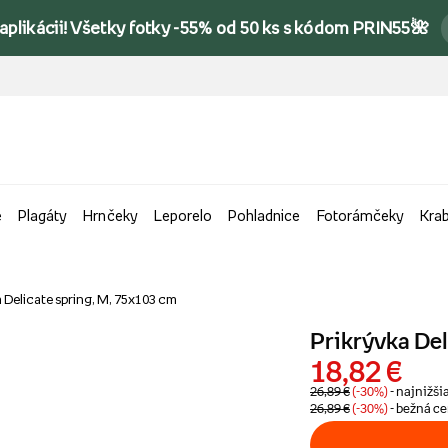
 aplikácii! Všetky fotky -55% od 50 ks s kódom PRIN55🌺
e
Plagáty
Hrnčeky
Leporelo
Pohladnice
Fotorámčeky
Kra
 Delicate spring, M, 75x103 cm