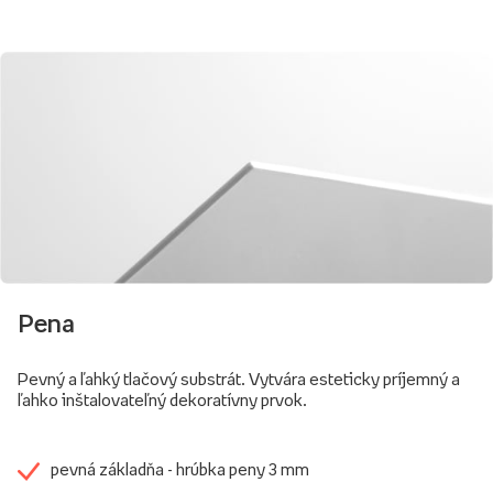
Pena
Pevný a ľahký tlačový substrát. Vytvára esteticky príjemný a
ľahko inštalovateľný dekoratívny prvok.
pevná základňa - hrúbka peny 3 mm