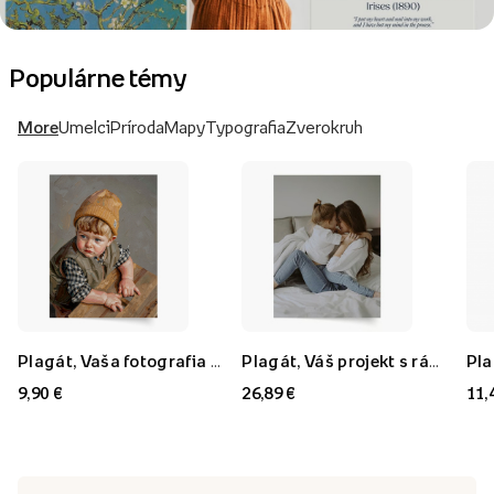
Populárne témy
More
Umelci
Príroda
Mapy
Typografia
Zverokruh
Plagát, Vaša fotografia v štýle: Olejomaľba, 21x30
Plagát, Váš projekt s rámom FLORYDA AK, 21x30
9,90 €
26,89 €
11,