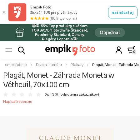
🤩🌺-55% Top produkty s kódom
TOPSAVE *Fotografie Štandard,
Objednať
Fotoknihy Štandard, Obrazy,
Plagáty, Leporelo*🌺
0
empikfoto.sk
Dizajn interiéru
Plakaty
Plagát, Monet - Záhrada Mon
Plagát, Monet - Záhrada Moneta w
Vétheuil, 70x100 cm
0 pri 5 (
0 hodnotenia zákazníkov
)
Napísať recenziu