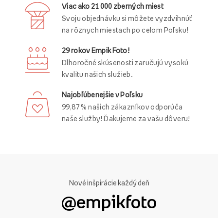
Viac ako 21 000 zberných miest
Svoju objednávku si môžete vyzdvihnúť
na rôznych miestach po celom Poľsku!
29 rokov Empik Foto!
Dlhoročné skúsenosti zaručujú vysokú
kvalitu našich služieb.
Najobľúbenejšie v Poľsku
99,87 % našich zákazníkov odporúča
naše služby! Ďakujeme za vašu dôveru!
Nové inšpirácie každý deň
@empikfoto