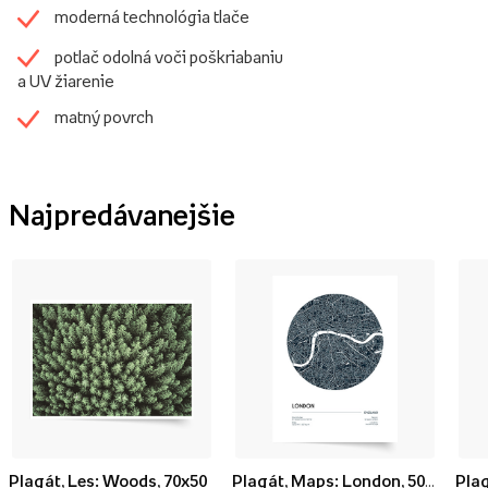
moderná technológia tlače
potlač odolná voči poškriabaniu
a UV žiarenie
matný povrch
Najpredávanejšie
Plagát, Les: Woods, 70x50
Plagát, Maps: London, 50x70
Plag