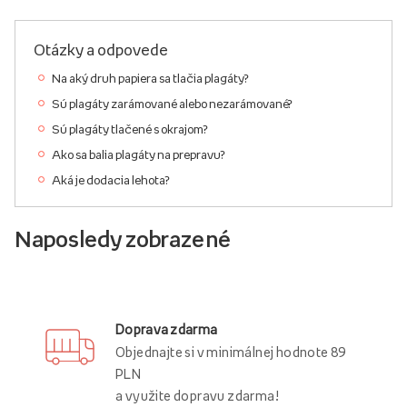
Otázky a odpovede
Na aký druh papiera sa tlačia plagáty?
Sú plagáty zarámované alebo nezarámované?
Sú plagáty tlačené s okrajom?
Ako sa balia plagáty na prepravu?
Aká je dodacia lehota?
Naposledy zobrazené
Doprava zdarma
Objednajte si v minimálnej hodnote 89
PLN
a využite dopravu zdarma!