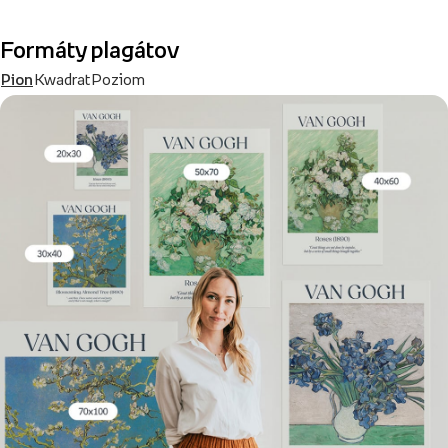
Formáty plagátov
Pion
Kwadrat
Poziom