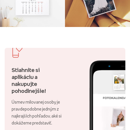
Stiahnite si
aplikáciu a
nakupujte
pohodlnejšie!
Úsmev milovanej osoby je
pravdepodobne jedným z
najkrajších pohľadov, aké si
dokážeme predstaviť.