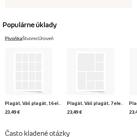
Populárne úklady
Pivoňka
Štvorec
Úroveň
Plagát, Váš plagát, 16 elementov, 40x60
Plagát, Váš plagát, 7 elementov, 40x60
23,49 €
23,49 €
23,
Často kladené otázky