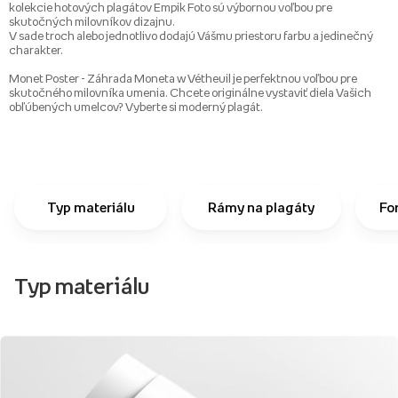
kolekcie hotových plagátov Empik Foto sú výbornou voľbou pre
skutočných milovníkov dizajnu.
V sade troch alebo jednotlivo dodajú Vášmu priestoru farbu a jedinečný
charakter.
Monet Poster - Záhrada Moneta w Vétheuil je perfektnou voľbou pre
skutočného milovníka umenia. Chcete originálne vystaviť diela Vašich
obľúbených umelcov? Vyberte si moderný plagát.
Typ materiálu
Rámy na plagáty
Fo
Typ materiálu