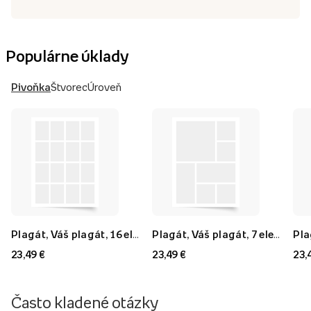
Populárne úklady
Pivoňka
Štvorec
Úroveň
Plagát, Váš plagát, 16 elementov, 40x60
Plagát, Váš plagát, 7 elementov, 40x60
23,49 €
23,49 €
23,
Často kladené otázky