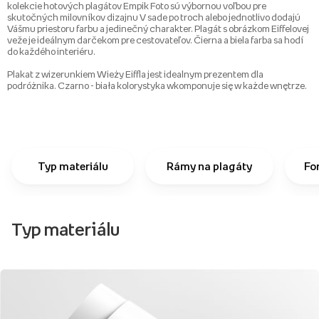
kolekcie hotových plagátov Empik Foto sú výbornou voľbou pre
skutočných milovníkov dizajnu V sade po troch alebo jednotlivo dodajú
Vášmu priestoru farbu a jedinečný charakter. Plagát s obrázkom Eiffelovej
veže je ideálnym darčekom pre cestovateľov. Čierna a biela farba sa hodí
do každého interiéru.
Plakat z wizerunkiem Wieży Eiffla jest idealnym prezentem dla
podróżnika. Czarno - biała kolorystyka wkomponuje się w każde wnętrze.
Typ materiálu
Rámy na plagáty
Fo
Typ materiálu