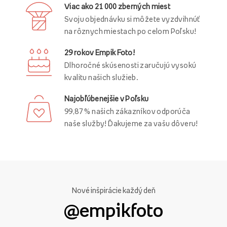
Viac ako 21 000 zberných miest
Svoju objednávku si môžete vyzdvihnúť
na rôznych miestach po celom Poľsku!
29 rokov Empik Foto!
Dlhoročné skúsenosti zaručujú vysokú
kvalitu našich služieb.
Najobľúbenejšie v Poľsku
99,87 % našich zákazníkov odporúča
naše služby! Ďakujeme za vašu dôveru!
Nové inšpirácie každý deň
@empikfoto