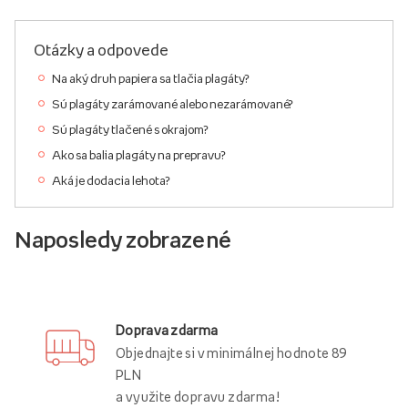
Otázky a odpovede
Na aký druh papiera sa tlačia plagáty?
Sú plagáty zarámované alebo nezarámované?
Sú plagáty tlačené s okrajom?
Ako sa balia plagáty na prepravu?
Aká je dodacia lehota?
Naposledy zobrazené
Doprava zdarma
Objednajte si v minimálnej hodnote 89
PLN
a využite dopravu zdarma!