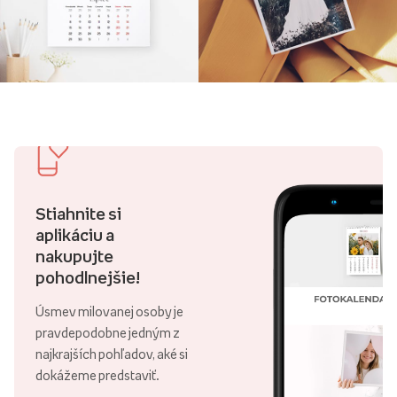
Stiahnite si
aplikáciu a
nakupujte
pohodlnejšie!
Úsmev milovanej osoby je
pravdepodobne jedným z
najkrajších pohľadov, aké si
dokážeme predstaviť.