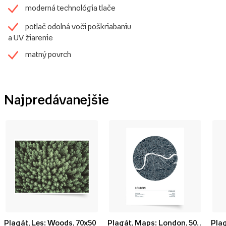
moderná technológia tlače
potlač odolná voči poškriabaniu
a UV žiarenie
matný povrch
Najpredávanejšie
Plagát, Les: Woods, 70x50
Plagát, Maps: London, 50x70
Plag