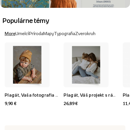
Populárne témy
More
Umelci
Príroda
Mapy
Typografia
Zverokruh
Plagát, Vaša fotografia v štýle: Olejomaľba, 21x30
Plagát, Váš projekt s rámom FLORYDA AK, 21x30
9,90 €
26,89 €
11,