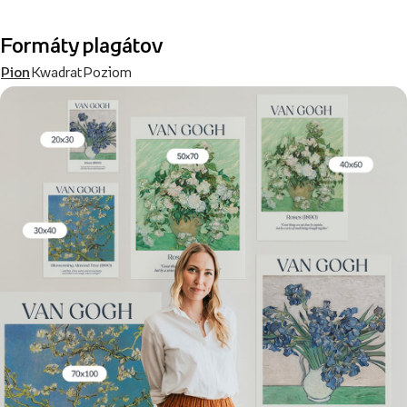
Formáty plagátov
Pion
Kwadrat
Poziom