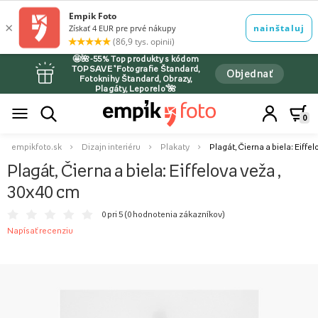
🤩🌺-55% Top produkty s kódom
TOPSAVE *Fotografie Štandard,
Objednať
Fotoknihy Štandard, Obrazy,
Plagáty, Leporelo*🌺
0
empikfoto.sk
Dizajn interiéru
Plakaty
Plagát, Čierna a biela: Eiffe
Plagát, Čierna a biela: Eiffelova veža ,
30x40 cm
0 pri 5 (
0 hodnotenia zákazníkov
)
Napísať recenziu