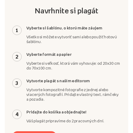
Navrhnite si plagát
Vyberte si šablónu, o ktorú máte záujem
1
Všetko si môžete vytvoriť sami alebo použiť hotovú
šablónu.
Vyberte formát a papier
2
Vyberte si veľkosť, ktorá vám vyhovuje: od 20x30 cm
do 70x100 cm.
Vytvorte plagát s naším editorom
3
Vytvorte kompozitné fotografie z jednej alebo
viacerých fotografií. Pridajte vlastný text, rámčeky
a pozadia.
Pridajte do košíka a objednajte!
4
Váš plagát pripravíme do 2 pracovných dní.