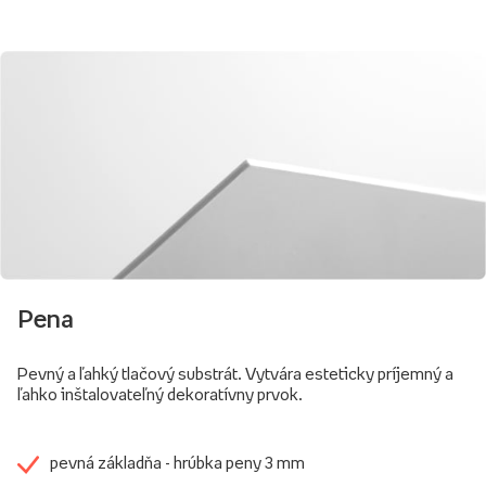
Pena
Pevný a ľahký tlačový substrát. Vytvára esteticky príjemný a
ľahko inštalovateľný dekoratívny prvok.
pevná základňa - hrúbka peny 3 mm