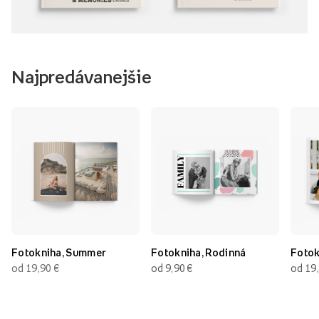
Najpredávanejšie
Fotokniha, Summer
Fotokniha, Rodinná
Fotok
od 19,90
€
od 9,90
€
od 19