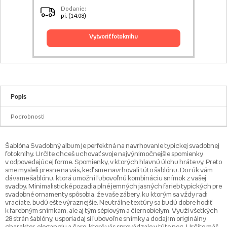
Dodanie:
pi. (14.08)
vytvoriť fotoknihu
Popis
Podrobnosti
Šablóna Svadobný album je perfektná na navrhovanie typickej svadobnej
fotoknihy. Určite chceš uchovať svoje najvýnimočnejšie spomienky
v odpovedajúcej forme. Spomienky, v ktorých hlavnú úlohu hráte vy. Preto
sme mysleli presne na vás, keď sme navrhovali túto šablónu. Do rúk vám
dávame šablónu, ktorá umožní ľubovoľnú kombináciu snímok z vašej
svadby. Minimalistické pozadia plné jemných jasných farieb typických pre
svadobné ornamenty spôsobia, že vaše zábery, ku ktorým sa vždy radi
vraciate, budú ešte výraznejšie. Neutrálne textúry sa budú dobre hodiť
k farebným snímkam, ale aj tým sépiovým a čiernobielym. Využi všetkých
28 strán šablóny, usporiadaj si ľubovoľne snímky a dodaj im originálny
charakter, eleganciu a čaro, ktoré vás sprevádzalo v túto noc. Určite máš