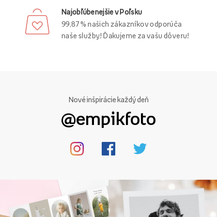
Najobľúbenejšie v Poľsku
99,87 % našich zákazníkov odporúča
naše služby! Ďakujeme za vašu dôveru!
Nové inšpirácie každý deň
@empikfoto