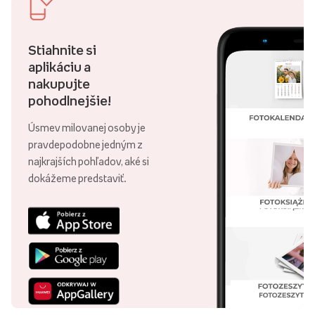
Stiahnite si
aplikáciu a
nakupujte
pohodlnejšie!
Úsmev milovanej osoby je
pravdepodobne jedným z
najkrajších pohľadov, aké si
dokážeme predstaviť.