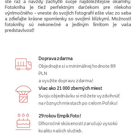
ste raz a navždy zachytili svoje najdôležitejšie okamihy.
Fotokniha je tiež perfektným darčekom pre niekoho
výnimočného – vneste do svojich fotografií ešte viac zo seba
a zdieľajte krásne spomienky so svojimi blízkymi. Možnosti
fotoknihy sú nekonečné a jediným limitom je vaša
predstavivosť!
Doprava zdarma
Objednajte si v minimálnej hodnote 89
PLN
a využite dopravu zdarma!
Viac ako 21 000 zberných miest
Svoju objednávku si môžete vyzdvihnúť
na rôznych miestach po celom Poľsku!
29 rokov Empik Foto!
Dlhoročné skúsenosti zaručujú vysokú
kvalitu našich služieb.