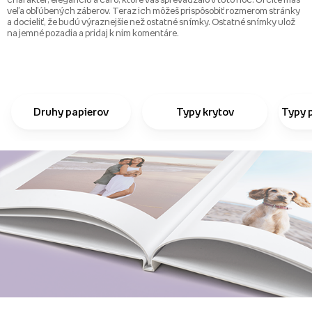
veľa obľúbených záberov. Teraz ich môžeš prispôsobiť rozmerom stránky
a docieliť, že budú výraznejšie než ostatné snímky. Ostatné snímky ulož
na jemné pozadia a pridaj k nim komentáre.
Druhy papierov
Typy krytov
Typy 