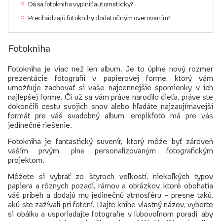
Dá sa fotokniha vyplniť automaticky?
Prechádzajú fotoknihy dodatočným overovaním?
Fotokniha
Fotokniha je viac než len album. Je to úplne nový rozmer
prezentácie fotografií v papierovej forme, ktorý vám
umožňuje zachovať si vaše najcennejšie spomienky v ich
najlepšej forme. Či už sa vám práve narodilo dieťa, práve ste
dokončili cestu svojich snov alebo hľadáte najzaujímavejší
formát pre váš svadobný album, empikfoto má pre vás
jedinečné riešenie.
Fotokniha je fantastický suvenír, ktorý môže byť zároveň
vaším prvým, plne personalizovaným fotografickým
projektom.
Môžete si vybrať zo štyroch veľkostí, niekoľkých typov
papiera a rôznych pozadí, rámov a obrázkov, ktoré obohatia
váš príbeh a dodajú mu jedinečnú atmosféru – presne takú,
akú ste zažívali pri fotení. Dajte knihe vlastný názov, vyberte
si obálku a usporiadajte fotografie v ľubovoľnom poradí, aby