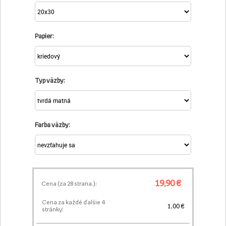
Papier:
Typ väzby:
Farba väzby:
19,90 €
Cena (za
28
strana.):
Cena za každé ďalšie 4
1,00 €
stránky: