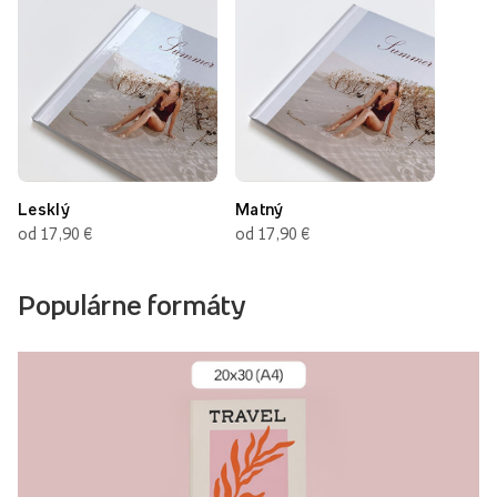
Lesklý
Matný
od 17,90 €
od 17,90 €
Populárne formáty