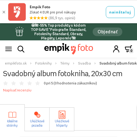
🤩🌺-55% Top produkty s kódom
TOPSAVE *Fotografie Štandard,
Objednať
Fotoknihy Štandard, Obrazy,
Plagáty, Leporelo*🌺
0
empikfoto.sk
Fotoknihy
Témy
Svadba
Svadobný album fotok
Svadobný album fotokniha, 20x30 cm
0 pri 5 (
0 hodnotenia zákazníkov
)
Napísať recenziu
Ideálne
Ukážkové
Ukážkové
stránky
pozadia
kliparty