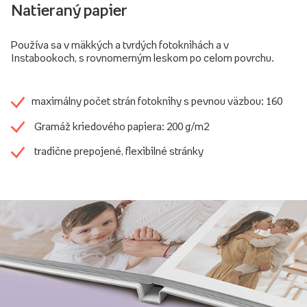
Natieraný papier
Používa sa v mäkkých a tvrdých fotoknihách a v
Instabookoch, s rovnomerným leskom po celom povrchu.
maximálny počet strán fotoknihy s pevnou väzbou: 160
Gramáž kriedového papiera: 200 g/m2
tradične prepojené, flexibilné stránky