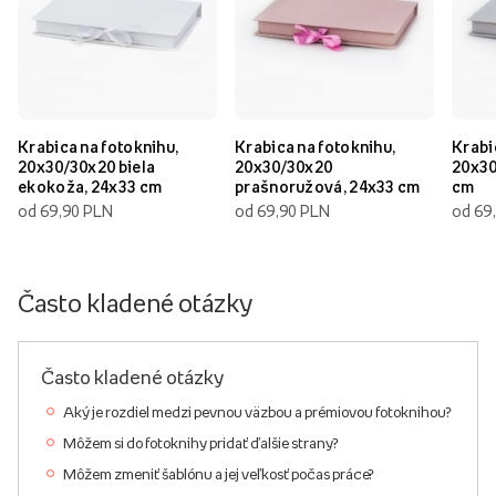
Krabica na fotoknihu,
Krabica na fotoknihu,
Krabi
20x30/30x20 biela
20x30/30x20
20x30
ekokoža, 24x33 cm
prašnoružová, 24x33 cm
cm
od 69,90 PLN
od 69,90 PLN
od 69
Často kladené otázky
Často kladené otázky
Aký je rozdiel medzi pevnou väzbou a prémiovou fotoknihou?
Môžem si do fotoknihy pridať ďalšie strany?
Môžem zmeniť šablónu a jej veľkosť počas práce?