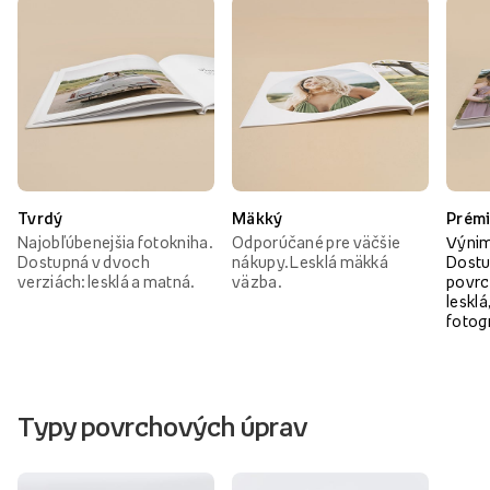
Tvrdý
Mäkký
Prém
Najobľúbenejšia fotokniha.
Odporúčané pre väčšie
Výnim
Dostupná v dvoch
nákupy. Lesklá mäkká
Dostu
verziách: lesklá a matná.
väzba.
povrc
lesklá
fotog
Typy povrchových úprav