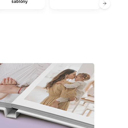
šablóny