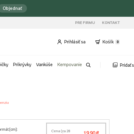
Objednať
PRE FIRMU
KONTAKT
Prihlásiť sa
Košík
0
bičky
Prikrývky
Vankúše
Kempovanie
Pridať 
cenziu
ormát [cm]:
Cena (za
28
19,90 €