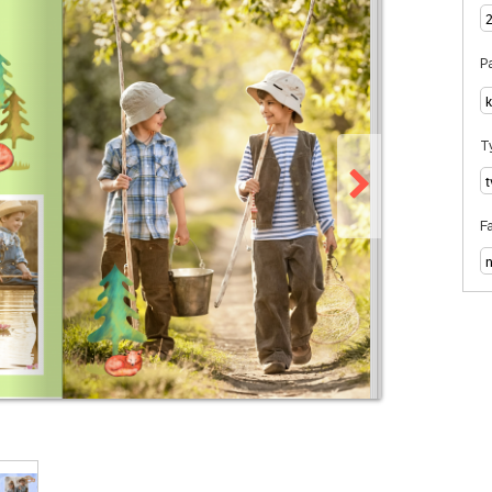
Pa
T
F