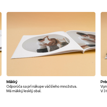
Mäkký
Pré
Odporúča sa pri nákupe väčšieho množstva.
Vyni
Má mäkký lesklý obal.
V 3 