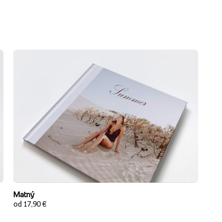
Matný
od 17,90 €