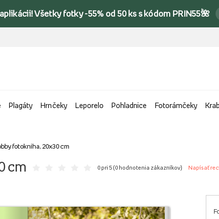
 aplikácii! Všetky fotky -55% od 50 ks s kódom PRIN55🌺
e
Plagáty
Hrnčeky
Leporelo
Pohladnice
Fotorámčeky
Kra
bby fotokniha, 20x30 cm
30 cm
0 pri 5 (
0 hodnotenia zákazníkov
)
Napísať re
F