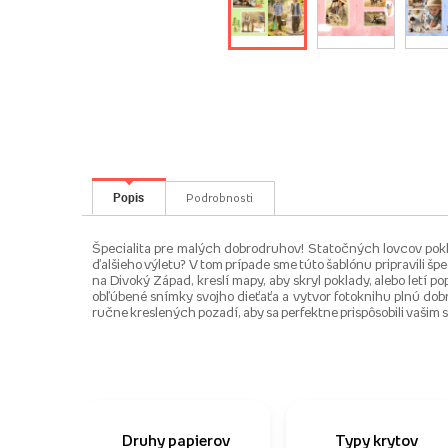
Popis
Podrobnosti
Špecialita pre malých dobrodruhov! Statočných lovcov pokla
ďalšieho výletu? V tom prípade sme túto šablónu pripravili špe
na Divoký Západ, kreslí mapy, aby skryl poklady, alebo letí 
obľúbené snímky svojho dieťaťa a vytvor fotoknihu plnú dob
ručne kreslených pozadí, aby sa perfektne prispôsobili vašim
Druhy papierov
Typy krytov