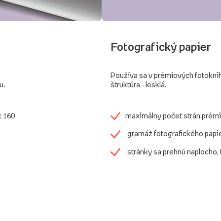
Fotografický papier
Používa sa v prémiových fotokni
u.
štruktúra - lesklá.
: 160
maximálny počet strán prémi
gramáž fotografického papi
stránky sa prehnú naplocho,