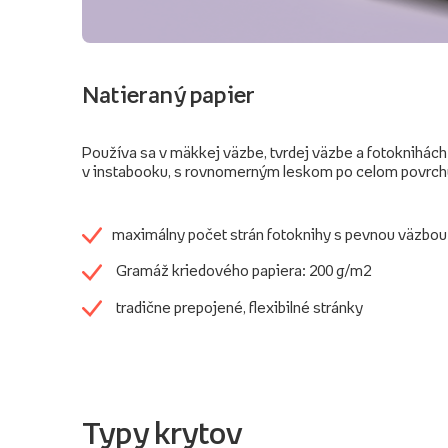
Natieraný papier
Používa sa v mäkkej väzbe, tvrdej väzbe a fotoknihách
v instabooku, s rovnomerným leskom po celom povrch
maximálny počet strán fotoknihy s pevnou väzbou
Gramáž kriedového papiera: 200 g/m2
tradične prepojené, flexibilné stránky
Typy krytov