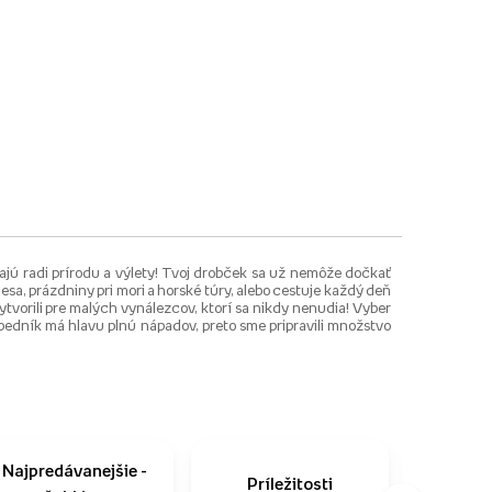
ajú radi prírodu a výlety! Tvoj drobček sa už nemôže dočkať
lesa, prázdniny pri mori a horské túry, alebo cestuje každý deň
ytvorili pre malých vynálezcov, ktorí sa nikdy nenudia! Vyber
bedník má hlavu plnú nápadov, preto sme pripravili množstvo
Najpredávanejšie -
Príležitosti
Ako n