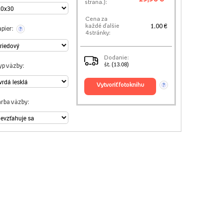
strana.):
Cena za
1,00 €
každé ďalšie
pier:
?
4 stránky:
Dodanie:
št. (13.08)
yp väzby:
vytvoriť fotoknihu
?
arba väzby: