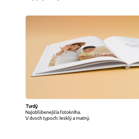
Tvrdý
Najobľúbenejšia fotokniha.
V dvoch typoch: lesklý a matný.