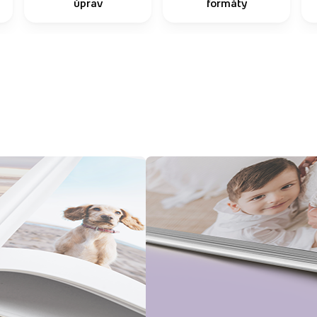
úprav
formáty