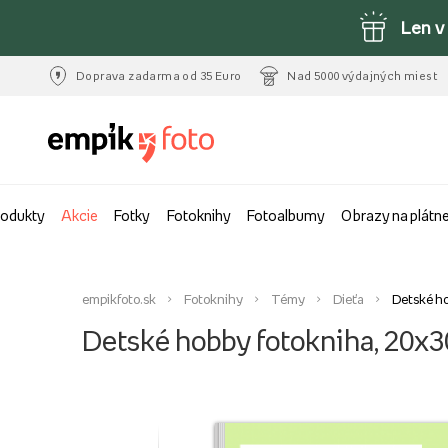
Len v
Doprava zadarma od 35 Euro
Nad 5000 výdajných miest
rodukty
Akcie
Fotky
Fotoknihy
Fotoalbumy
Obrazy na plátn
empikfoto.sk
Fotoknihy
Témy
Dieťa
Detské ho
Detské hobby fotokniha, 20x