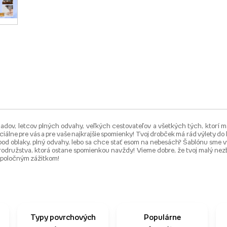
dov, letcov plných odvahy, veľkých cestovateľov a všetkých tých, ktorí m
ciálne pre vás a pre vaše najkrajšie spomienky! Tvoj drobček má rád výlety do 
popod oblaky, plný odvahy, lebo sa chce stať esom na nebesách? Šablónu sme v
rodružstva, ktorá ostane spomienkou navždy! Vieme dobre, že tvoj malý nez
 spoločným zážitkom!
Typy povrchových
Populárne