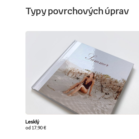
Typy povrchových úprav
Lesklý
od 17,90 €