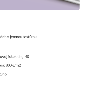
hách s jemnou textúrou
ovej fotoknihy: 40
era: 800 g/m2
 tuho