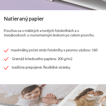
Natieraný papier
Používa sa v mäkkých a tvrdých fotoknihách a v
Instabookoch, s rovnomerným leskom po celom povrchu.
maximálny počet strán fotoknihy s pevnou väzbou: 160
Gramáž kriedového papiera: 200 g/m2
tradične prepojené, flexibilné stránky