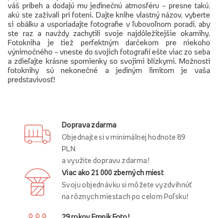
váš príbeh a dodajú mu jedinečnú atmosféru – presne takú,
akú ste zažívali pri fotení. Dajte knihe vlastný názov, vyberte
si obálku a usporiadajte fotografie v ľubovoľnom poradí, aby
ste raz a navždy zachytili svoje najdôležitejšie okamihy.
Fotokniha je tiež perfektným darčekom pre niekoho
výnimočného – vneste do svojich fotografií ešte viac zo seba
a zdieľajte krásne spomienky so svojimi blízkymi. Možnosti
fotoknihy sú nekonečné a jediným limitom je vaša
predstavivosť!
Doprava zdarma
Objednajte si v minimálnej hodnote 89
PLN
a využite dopravu zdarma!
Viac ako 21 000 zberných miest
Svoju objednávku si môžete vyzdvihnúť
na rôznych miestach po celom Poľsku!
29 rokov Empik Foto!