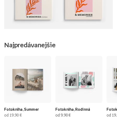
Najpredávanejšie
Fotokniha, Summer
Fotokniha, Rodinná
Fotok
od 19,90
€
od 9,90
€
od 19