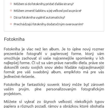
Môžem si do fotoknihy pridať ďalšie strany?
Môžem zmeniť šablónu a jej veľkosť počas práce?
Dá sa fotokniha vyplniť automaticky?
Prechádzajú fotoknihy dodatočným overovaním?
Fotokniha
Fotokniha je viac než len album. Je to úplne nový rozmer
prezentácie fotografií v papierovej forme, ktorý vám
umožňuje zachovať si vaše najcennejšie spomienky v ich
najlepšej forme. Či už sa vám práve narodilo dieťa, práve ste
dokončili cestu svojich snov alebo hľadáte najzaujímavejší
formát pre váš svadobný album, empikfoto má pre vás
jedinečné riešenie.
Fotokniha je fantastický suvenír, ktorý môže byť zároveň
vaším prvým, plne personalizovaným fotografickým
projektom.
Môžete si vybrať zo štyroch veľkostí, niekoľkých typov
papiera a rôznych pozadí, rámov a obrázkov, ktoré obohatia