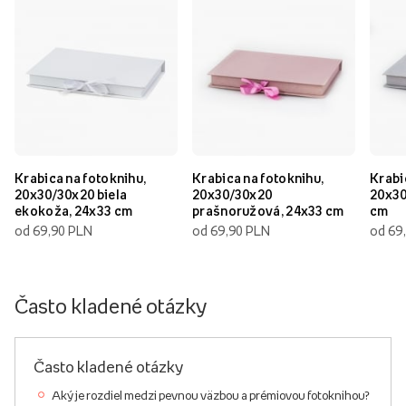
Krabica na fotoknihu,
Krabica na fotoknihu,
Krabi
20x30/30x20 biela
20x30/30x20
20x30
ekokoža, 24x33 cm
prašnoružová, 24x33 cm
cm
od 69,90 PLN
od 69,90 PLN
od 69
Často kladené otázky
Často kladené otázky
Aký je rozdiel medzi pevnou väzbou a prémiovou fotoknihou?