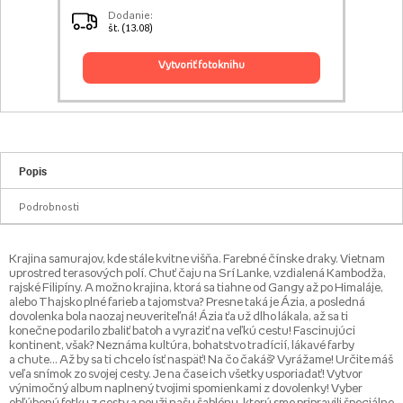
Dodanie:
št. (13.08)
vytvoriť fotoknihu
Popis
Podrobnosti
Krajina samurajov, kde stále kvitne višňa. Farebné čínske draky. Vietnam
uprostred terasových polí. Chuť čaju na Srí Lanke, vzdialená Kambodža,
rajské Filipíny. A možno krajina, ktorá sa tiahne od Gangy až po Himaláje,
alebo Thajsko plné farieb a tajomstva? Presne taká je Ázia, a posledná
dovolenka bola naozaj neuveriteľná! Ázia ťa už dlho lákala, až sa ti
konečne podarilo zbaliť batoh a vyraziť na veľkú cestu! Fascinujúci
kontinent, však? Neznáma kultúra, bohatstvo tradícií, lákavé farby
a chute… Až by sa ti chcelo ísť naspäť! Na čo čakáš? Vyrážame! Určite máš
veľa snímok zo svojej cesty. Je na čase ich všetky usporiadať! Vytvor
výnimočný album naplnený tvojimi spomienkami z dovolenky! Vyber
obľúbenú fotku z cesty a použi našu šablónu, ktorú sme pripravili špeciálne