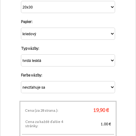
Papier:
Typ väzby:
Farba väzby:
19,90 €
Cena (za
28
strana.):
Cena za každé ďalšie 4
1,00 €
stránky: