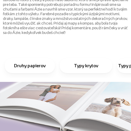
pre teba. Také spomienky potrebujú poriadnu formu! Inšpirovali sme sa
chuťami a farbami Ázie a navrhli sme vzor, ktorý sa perfektne hodí k tvojim
fotkám z tohto výletu. Farebné pozadie s typickými ázijskými motívmi,
draky, lampáše, čínske znaky a množstvo ostatných dekoračných prvkov,
ktoré môžeš využiť, ak chceš. Pridaj aj mapy a kompas, aby bola tvoja
fotokniha ešte viac cestovateľská! Pridaj komentáre, použi rámčeky a vráť
sa do Ázie, kedykoľvek budeš chcieť!
Druhy papierov
Typy krytov
Typy 