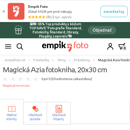
🤩🌺-55% Top produkty s kódom
TOPSAVE *Fotografie Štandard,
Objednať
Fotoknihy Štandard, Obrazy,
Plagáty, Leporelo*🌺
0
empikfoto.sk
Fotoknihy
Témy
Prázdniny
Magická Azia fotokn
Magická Azia fotokniha, 20x30 cm
0 pri 5 (
0 hodnotenia zákazníkov
)
Napísať recenziu
Ideálne
Ukážkové
Ukážkové
stránky
pozadia
kliparty