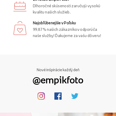
Dlhoročné skúsenosti zaručujú vysokú
kvalitu našich služieb.
Najobľúbenejšie v Poľsku
99,87 % našich zákazníkov odporúča
naše služby! Ďakujeme za vašu dôveru!
Nové inšpirácie každý deň
@empikfoto