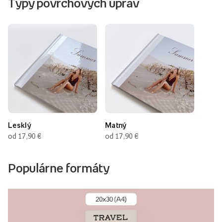
Typy povrchových úprav
Lesklý
Matný
od 17,90 €
od 17,90 €
Populárne formáty