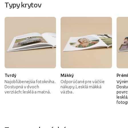
Typy krytov
Tvrdý
Mäkký
Prém
Najobľúbenejšia fotokniha.
Odporúčané pre väčšie
Výnim
Dostupná v dvoch
nákupy. Lesklá mäkká
Dostu
verziách: lesklá a matná.
väzba.
povrc
lesklá
fotog