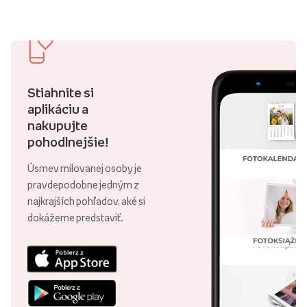
Stiahnite si
aplikáciu a
nakupujte
pohodlnejšie!
Úsmev milovanej osoby je
pravdepodobne jedným z
najkrajších pohľadov, aké si
dokážeme predstaviť.