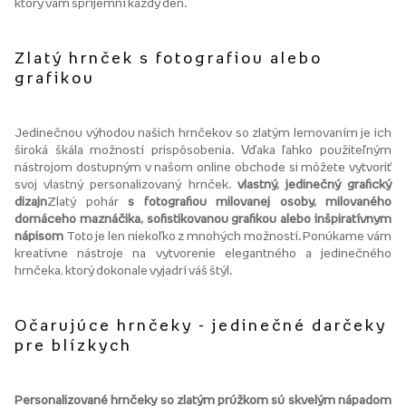
ktorý vám spríjemní každý deň.
Zlatý hrnček s fotografiou alebo
grafikou
Jedinečnou výhodou našich hrnčekov so zlatým lemovaním je ich
široká škála možností prispôsobenia. Vďaka ľahko použiteľným
nástrojom dostupným v našom online obchode si môžete vytvoriť
svoj vlastný personalizovaný hrnček.
vlastný, jedinečný grafický
dizajn
Zlatý pohár
s fotografiou milovanej osoby, milovaného
domáceho maznáčika, sofistikovanou grafikou alebo inšpiratívnym
nápisom
Toto je len niekoľko z mnohých možností. Ponúkame vám
kreatívne nástroje na vytvorenie elegantného a jedinečného
hrnčeka, ktorý dokonale vyjadrí váš štýl.
Očarujúce hrnčeky - jedinečné darčeky
pre blízkych
Personalizované hrnčeky so zlatým prúžkom sú skvelým nápadom