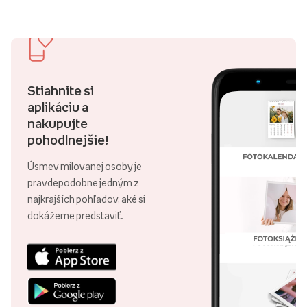
Stiahnite si
aplikáciu a
nakupujte
pohodlnejšie!
Úsmev milovanej osoby je
pravdepodobne jedným z
najkrajších pohľadov, aké si
dokážeme predstaviť.