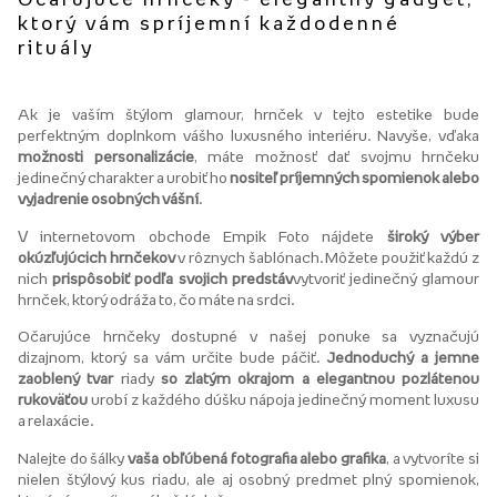
ktorý vám spríjemní každodenné
rituály
Ak je vaším štýlom glamour, hrnček v tejto estetike bude
perfektným doplnkom vášho luxusného interiéru. Navyše, vďaka
možnosti personalizácie
, máte možnosť dať svojmu hrnčeku
jedinečný charakter a urobiť ho
nositeľ príjemných spomienok alebo
vyjadrenie osobných vášní
.
V internetovom obchode Empik Foto nájdete
široký výber
okúzľujúcich hrnčekov
v rôznych šablónach. Môžete použiť každú z
nich
prispôsobiť podľa svojich predstáv
vytvoriť jedinečný glamour
hrnček, ktorý odráža to, čo máte na srdci.
Očarujúce hrnčeky dostupné v našej ponuke sa vyznačujú
dizajnom, ktorý sa vám určite bude páčiť.
Jednoduchý a jemne
zaoblený tvar
riady
so zlatým okrajom a elegantnou pozlátenou
rukoväťou
urobí z každého dúšku nápoja jedinečný moment luxusu
a relaxácie.
Nalejte do šálky
vaša obľúbená fotografia alebo grafika
, a vytvoríte si
nielen štýlový kus riadu, ale aj osobný predmet plný spomienok,