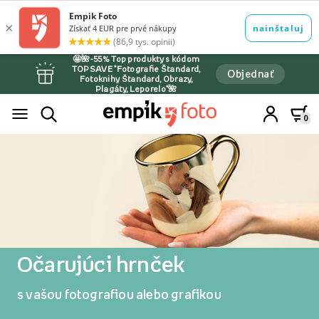
🤩🌺-55% Top produkty s kódom
TOPSAVE *Fotografie Štandard,
Objednať
Fotoknihy Štandard, Obrazy,
Plagáty, Leporelo*🌺
0
Očarujúci hrnček
s vašou fotografiou alebo grafikou