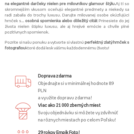
na elegantné darčeky nielen pre milovníkov glamour štýlu.
Aj tí so
skromnejším vkusom oceňujú elegantné predmety a niekedy sa
radi zabalia do trochy luxusu. Darujte milovanej osobe okúzľujúci
hrnček s...
osobná spomienka alebo dôležitý citát
Prinesiete do jej
života nielen štipku luxusu, ale aj hrejivé emócie a chvíle plné
pozitívnych spomienok.
Pozrite si našu ponuku a vytvorte si vlastnú
perfektný zlatý hrnček s
fotografiou
ktoré dodá lesk vášmu každodennému životu!
Doprava zdarma
Objednajte si v minimálnej hodnote 89
PLN
a využite dopravu zdarma!
Viac ako 21 000 zberných miest
Svoju objednávku si môžete vyzdvihnúť
na rôznych miestach po celom Poľsku!
29 rokov Empik Foto!