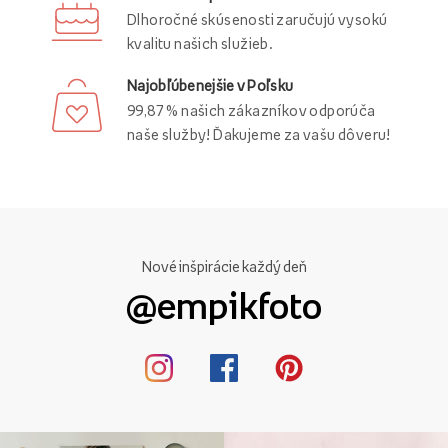
Dlhoročné skúsenosti zaručujú vysokú
kvalitu našich služieb.
Najobľúbenejšie v Poľsku
99,87 % našich zákazníkov odporúča
naše služby! Ďakujeme za vašu dôveru!
Nové inšpirácie každý deň
@empikfoto