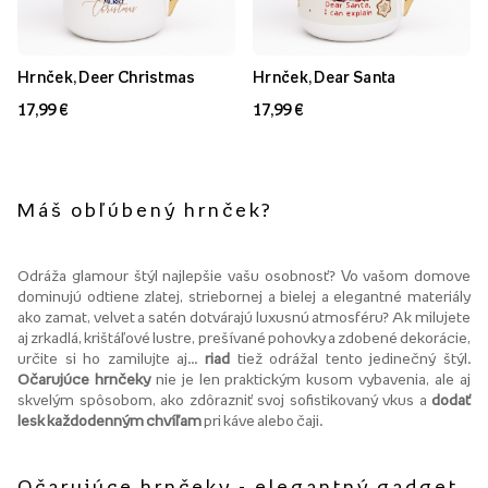
Hrnček, Deer Christmas
Hrnček, Dear Santa
17,99 €
17,99 €
Máš obľúbený hrnček?
Odráža glamour štýl najlepšie vašu osobnosť? Vo vašom domove
dominujú odtiene zlatej, striebornej a bielej a elegantné materiály
ako zamat, velvet a satén dotvárajú luxusnú atmosféru? Ak milujete
aj zrkadlá, krištáľové lustre, prešívané pohovky a zdobené dekorácie,
určite si ho zamilujte aj...
riad
tiež odrážal tento jedinečný štýl.
Očarujúce hrnčeky
nie je len praktickým kusom vybavenia, ale aj
skvelým spôsobom, ako zdôrazniť svoj sofistikovaný vkus a
dodať
lesk každodenným chvíľam
pri káve alebo čaji.
Očarujúce hrnčeky - elegantný gadget,