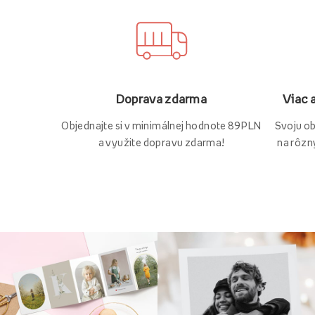
Viac 
Doprava zdarma
Svoju o
Objednajte si v minimálnej hodnote 89 PLN
na rôzn
a využite dopravu zdarma!