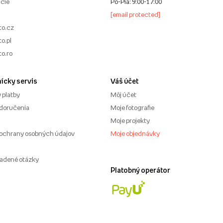
cie
Po-Pia: 9:00-17:00
[email protected]
to.cz
o.pl
to.ro
ícky servis
Váš účet
 platby
Môj účet
doručenia
Moje fotografie
Moje projekty
ochrany osobných údajov
Moje objednávky
ladené otázky
Platobný operátor