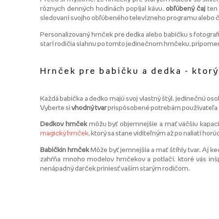
rôznych denných hodinách popíjal kávu.
obľúbený čaj
te
sledovaní svojho obľúbeného televízneho programu alebo čí
Personalizovaný hrnček pre dedka alebo babičku s fotogra
starí rodičia siahnu po tomto jedinečnom hrnčeku, pripomenia
Hrnček pre babičku a dedka - ktorý
Každá babička a dedko majú svoj vlastný štýl, jedinečnú os
Vyberte si
vhodný tvar
prispôsobené potrebám používateľa
Dedkov hrnček
môžu byť objemnejšie a mať väčšiu kapacitu
magický hrnček
, ktorý sa stane viditeľným až po naliatí horú
Babičkin hrnček
Môže byť jemnejšia a mať štíhly tvar. Aj 
zahŕňa mnoho modelov hrnčekov a potlačí, ktoré vás inšp
nenápadný darček priniesť vašim starým rodičom.