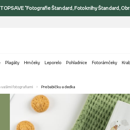
TOPSAVE *Fotografie Štandard, Fotoknihy Štandard, Obraz
e
Plagáty
Hrnčeky
Leporelo
Pohladnice
Fotorámčeky
Kra
 vašimi fotografiami
Pre babičku a dedka