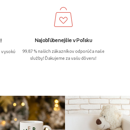
Najobľúbenejšie v Poľsku
!
99,87 % našich zákazníkov odporúča naše
ú vysokú
služby! Ďakujeme za vašu dôveru!