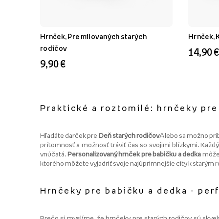
Hrnček, Pre milovaných starých
Hrnček, 
rodičov
14,90 €
9,90 €
Praktické a roztomilé: hrnčeky pr
Hľadáte darček pre
Deň starých rodičov
Alebo sa možno prib
prítomnosť a možnosť tráviť čas so svojimi blízkymi. Každý 
vnúčatá.
Personalizovaný hrnček pre babičku a dedka
môže 
ktorého môžete vyjadriť svoje najúprimnejšie city k starým 
Hrnčeky pre babičku a dedka - per
Prečo si myslíme, že hrnčeky pre starých rodičov sú skvel