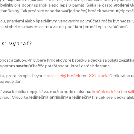
n
bylinky
pre dobrý spánok alebo lepšiu pamäť. Šálka je často
vrodená vl
taní knihy. Tak prečo im nepodarovať jedinečný hrnček navrhnutý špeciál
fiou, prianiami alebo špeciálnym venovaním od vnúčaťa môže byť naozaj
 si chvíle strávené s vami a v srdci pocítia príjemné teplo a vďačnosť.
 si vybrať?
obnosť a záľuby. Pri výbere hrnčekov pre babičku a dedka sa oplatí zvážiť
 a potom
navrhnúť tlač
čo poteší osobu, ktorá darček dostane.
, preto sa oplatí vybrať si
klasický hrnček
ten
XXL kocka
Dedkovi sa ur
cej vody doň.
keď vaša babička nepije kávu, možno bude nadšená.
hrnček na kávu
ten
šál
irujú. Vytvorte
jedinečný, originálny a jedinečný
hrnček pre dedka aleb