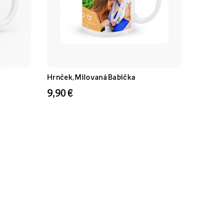
Hrnček, Milovaná Babička
9,90 €