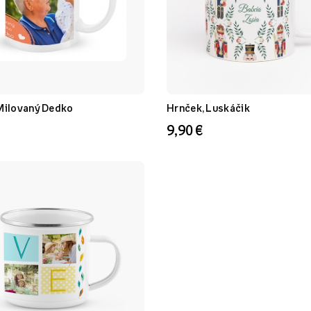
Milovaný Dedko
Hrnček, Luskáčik
9,90 €