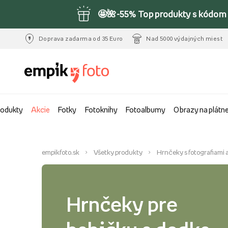
🤩🌺-55% Top produkty s kódom 
Doprava zadarma od 35 Euro
Nad 5000 výdajných miest
rodukty
Akcie
Fotky
Fotoknihy
Fotoalbumy
Obrazy na plátn
empikfoto.sk
Všetky produkty
Hrnčeky s fotografiami a
Hrnčeky pre