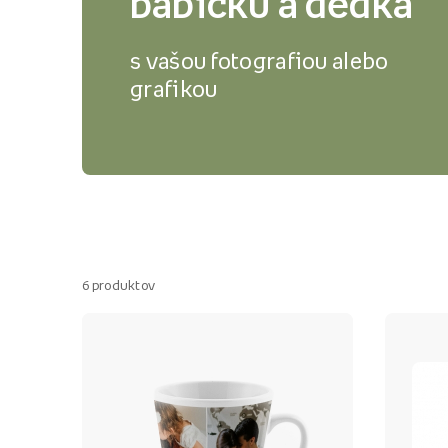
babičku a dedka
s vašou fotografiou alebo
grafikou
6
produktov