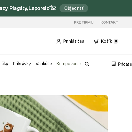
y, Plagáty, Leporelo*🌺
Objednať
PRE FIRMU
KONTAKT
Prihlásiť sa
Košík
0
bičky
Prikrývky
Vankúše
Kempovanie
Pridať 