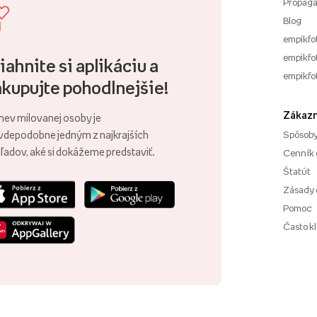
Propagá
Blog
empikfo
empikfot
iahnite si aplikáciu a
empikfo
kupujte pohodlnejšie!
Zákazn
ev milovanej osoby je
vdepodobne jedným z najkrajších
Spôsoby
ľadov, aké si dokážeme predstaviť.
Cenník 
Štatút
Zásady 
Pomoc
Často k