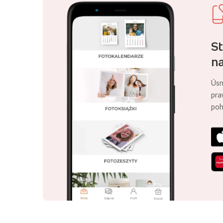
St
na
Úsm
pra
poh