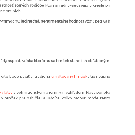
astnosť starých rodičov
ktorí si radi vysedávajú v kresle pri
ne pre nich?
 výnimočný.
jedinečná, sentimentálna hodnota
Vždy, keď vaši
 každý aspekt, vďaka ktorému sa hrnček stane ich obľúbeným.
čite bude páčiť aj tradičná
smaltovaný hrnček
a tiež vtipné
ka latte
s veľmi ženským a jemným vzhľadom. Naša ponuka
o hrnček pre babičku a uvidíte, koľko radosti môže tento