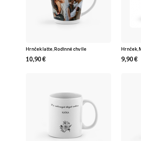
Hrnček latte, Rodinné chvíle
Hrnček, 
10,90 €
9,90 €