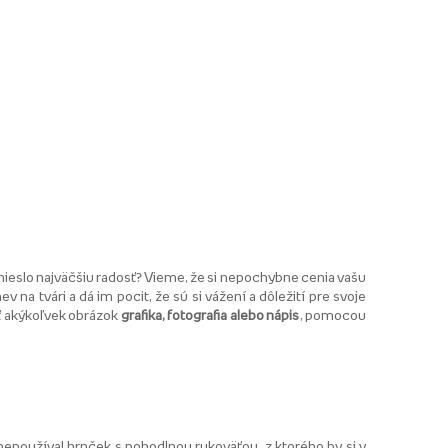
rinieslo najväčšiu radosť? Vieme, že si nepochybne cenia vašu
na tvári a dá im pocit, že sú si vážení a dôležití pre svoje
ť akýkoľvek obrázok
grafika, fotografia alebo nápis
, pomocou
nepoužíval hrnček s pohodlnou rukoväťou, z ktorého by si v