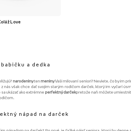
Koláž Love
e babičku a dedka
ližujú?
narodeniny
ten
meniny
Vaši milovaní seniori? Neviete, čo by im p
z nás však chce dať svojim starým rodičom darček, ktorý im vyčarí úsmev 
sa ukázať ako extrémne
perfektný darček
pretože naň môžete umiestni
rodičom.
fektný nápad na darček
ým nápadom na darček? Po prvé, je ťažké nájsť seniora, ktorý by denne 