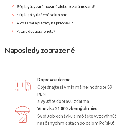
Sú plagáty zarámované alebo nezarámované?
Sú plagáty tlačené s okrajom?
Ako sa balia plagáty na prepravu?
Aká je dodacia lehota?
Naposledy zobrazené
Doprava zdarma
Objednajte si v minimálnej hodnote 89
PLN
a využite dopravu zdarma!
Viac ako 21 000 zberných miest
Svoju objednávku si môžete vyzdvihnúť
na rôznych miestach po celom Poľsku!