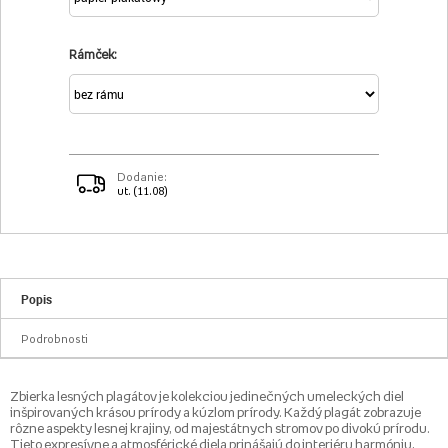
Rámček:
Dodanie:
ut. (11.08)
Popis
Podrobnosti
Zbierka lesných plagátov je kolekciou jedinečných umeleckých diel
inšpirovaných krásou prírody a kúzlom prírody. Každý plagát zobrazuje
rôzne aspekty lesnej krajiny, od majestátnych stromov po divokú prírodu.
Tieto expresívne a atmosférické diela prinášajú do interiéru harmóniu,