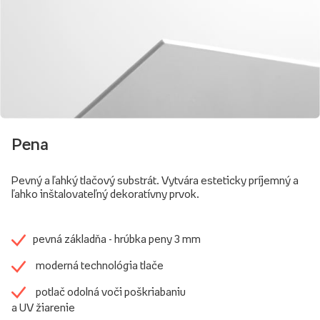
Pena
Pevný a ľahký tlačový substrát. Vytvára esteticky príjemný a
ľahko inštalovateľný dekoratívny prvok.
pevná základňa - hrúbka peny 3 mm
moderná technológia tlače
potlač odolná voči poškriabaniu
a UV žiarenie