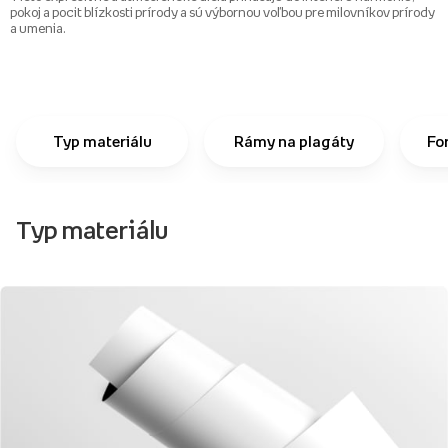
pokoj a pocit blízkosti prírody a sú výbornou voľbou pre milovníkov prírody
a umenia.
Typ materiálu
Rámy na plagáty
Fo
Typ materiálu