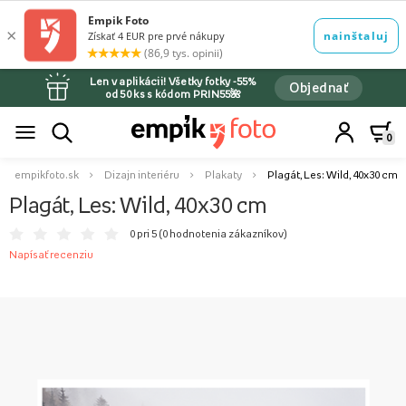
Len v aplikácii! Všetky fotky -55%
Objednať
od 50 ks s kódom PRIN55🌺
0
empikfoto.sk
Dizajn interiéru
Plakaty
Plagát, Les: Wild, 40x30 cm
Plagát, Les: Wild, 40x30 cm
0 pri 5 (
0 hodnotenia zákazníkov
)
Napísať recenziu