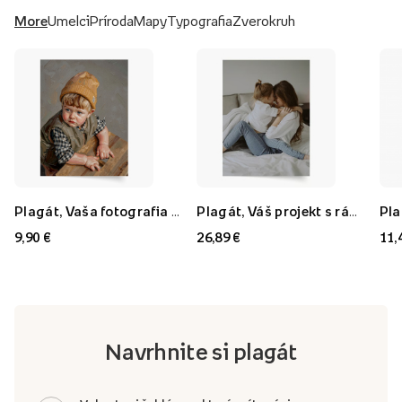
More
Umelci
Príroda
Mapy
Typografia
Zverokruh
Plagát, Vaša fotografia v štýle: Olejomaľba, 21x30
Plagát, Váš projekt s rámom FLORYDA AK, 21x30
9,90 €
26,89 €
11,
Navrhnite si plagát