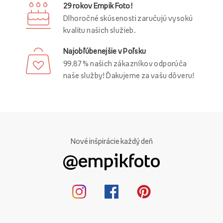
29 rokov Empik Foto!
Dlhoročné skúsenosti zaručujú vysokú
kvalitu našich služieb.
Najobľúbenejšie v Poľsku
99,87 % našich zákazníkov odporúča
naše služby! Ďakujeme za vašu dôveru!
Nové inšpirácie každý deň
@empikfoto