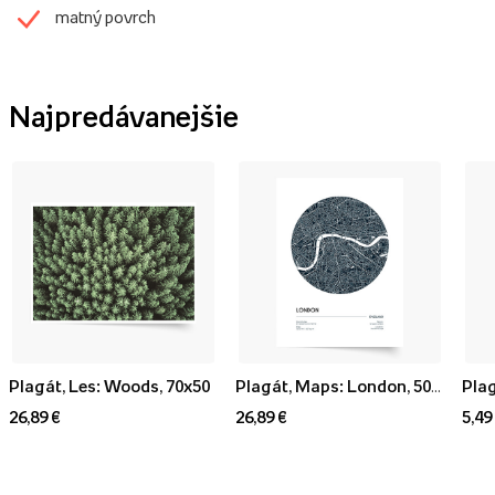
matný povrch
Najpredávanejšie
Plagát, Les: Woods, 70x50
Plagát, Maps: London, 50x70
Plag
26,89 €
26,89 €
5,49