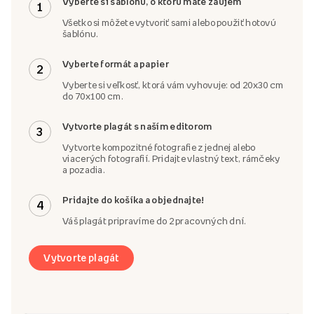
Vyberte si šablónu, o ktorú máte záujem
1
Všetko si môžete vytvoriť sami alebo použiť hotovú
šablónu.
Vyberte formát a papier
2
Vyberte si veľkosť, ktorá vám vyhovuje: od 20x30 cm
do 70x100 cm.
Vytvorte plagát s naším editorom
3
Vytvorte kompozitné fotografie z jednej alebo
viacerých fotografií. Pridajte vlastný text, rámčeky
a pozadia.
Pridajte do košíka a objednajte!
4
Váš plagát pripravíme do 2 pracovných dní.
Vytvorte plagát