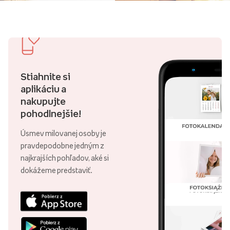
Stiahnite si
aplikáciu a
nakupujte
pohodlnejšie!
Úsmev milovanej osoby je
pravdepodobne jedným z
najkrajších pohľadov, aké si
dokážeme predstaviť.