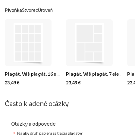
Pivoňka
Štvorec
Úroveň
Plagát, Váš plagát, 16 elementov, 40x60
Plagát, Váš plagát, 7 elementov, 40x60
23,49 €
23,49 €
23,
Často kladené otázky
Otázky a odpovede
Na aký druh papiera sa tlačia plagáty?