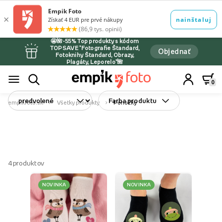
🤩🌺-55% Top produkty s kódom
TOPSAVE *Fotografie Štandard,
Objednať
Fotoknihy Štandard, Obrazy,
Plagáty, Leporelo*🌺
0
Farba produktu
empikfoto.sk
Všetky produkty
Ponožky
4
produktov
NOVINKA
NOVINKA