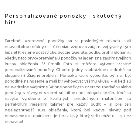
Personalizované ponožky - skutočný
hit!
Farebné, vzorované ponožky sa v posledných rokoch stali
neuveriteľne módnymi – čím viac vzorov a zaujímavej grafiky, tým
lepšie! Kreslené postavičky, ovocie, zvieratá, bodky, pruhy, slogany…
všetky tieto prvky premieňajú ponožky na jeden z najzaujímavejších
kusov oblečenia. V Empik Foto si môžete vytvoriť vlastné
personalizované ponožky. Chcete jedny s obrázkom a druhé so
sloganom? Žiadny problém! Ponožky, ktoré vytvoríte, by mali byť
pohodlné na nosenie a mali by vyhovovať vášmu vkusu – aj keď sú
neuveriteľne svojrázne. Vtipné ponožky so zvieracou potlačou alebo
ponožky s rôznymi vzormi sú hitom posledných sezón. Keď sú
navyše vyrobené z kvalitných, priedušných materiálov, sú
perfektným riešením takmer pre každý outfit – aj pre ten
najelegantnejší! Kus oblečenia, ktorý bol kedysi skrytý pod
nohavicami a topánkami, je teraz taký, ktorý radi ukážete – aj cez
nohavice!