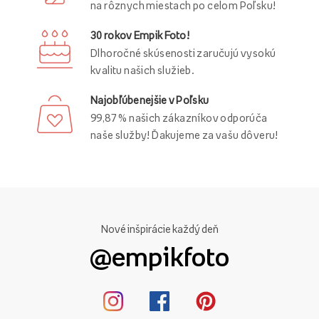
na rôznych miestach po celom Poľsku!
30 rokov Empik Foto!
Dlhoročné skúsenosti zaručujú vysokú
kvalitu našich služieb.
Najobľúbenejšie v Poľsku
99,87 % našich zákazníkov odporúča
naše služby! Ďakujeme za vašu dôveru!
Nové inšpirácie každý deň
@empikfoto