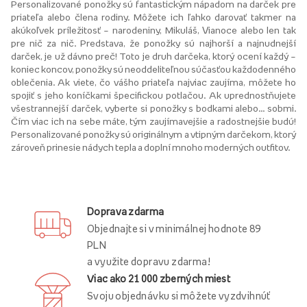
Personalizované ponožky sú fantastickým nápadom na darček pre
priateľa alebo člena rodiny. Môžete ich ľahko darovať takmer na
akúkoľvek príležitosť – narodeniny, Mikuláš, Vianoce alebo len tak
pre nič za nič. Predstava, že ponožky sú najhorší a najnudnejší
darček, je už dávno preč! Toto je druh darčeka, ktorý ocení každý –
koniec koncov, ponožky sú neoddeliteľnou súčasťou každodenného
oblečenia. Ak viete, čo vášho priateľa najviac zaujíma, môžete ho
spojiť s jeho koníčkami špecifickou potlačou. Ak uprednostňujete
všestrannejší darček, vyberte si ponožky s bodkami alebo... sobmi.
Čím viac ich na sebe máte, tým zaujímavejšie a radostnejšie budú!
Personalizované ponožky sú originálnym a vtipným darčekom, ktorý
zároveň prinesie nádych tepla a doplní mnoho moderných outfitov.
Doprava zdarma
Objednajte si v minimálnej hodnote 89
PLN
a využite dopravu zdarma!
Viac ako 21 000 zberných miest
Svoju objednávku si môžete vyzdvihnúť