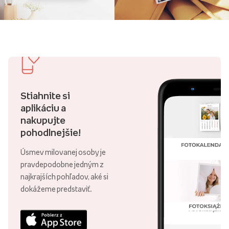
Stiahnite si
aplikáciu a
nakupujte
pohodlnejšie!
Úsmev milovanej osoby je
pravdepodobne jedným z
najkrajších pohľadov, aké si
dokážeme predstaviť.