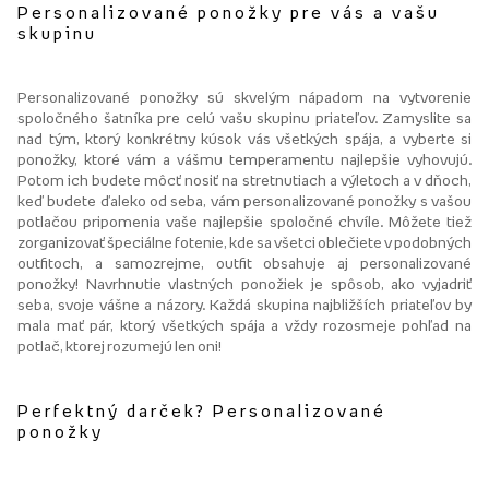
Personalizované ponožky pre vás a vašu
skupinu
Personalizované ponožky sú skvelým nápadom na vytvorenie
spoločného šatníka pre celú vašu skupinu priateľov. Zamyslite sa
nad tým, ktorý konkrétny kúsok vás všetkých spája, a vyberte si
ponožky, ktoré vám a vášmu temperamentu najlepšie vyhovujú.
Potom ich budete môcť nosiť na stretnutiach a výletoch a v dňoch,
keď budete ďaleko od seba, vám personalizované ponožky s vašou
potlačou pripomenia vaše najlepšie spoločné chvíle. Môžete tiež
zorganizovať špeciálne fotenie, kde sa všetci oblečiete v podobných
outfitoch, a samozrejme, outfit obsahuje aj personalizované
ponožky! Navrhnutie vlastných ponožiek je spôsob, ako vyjadriť
seba, svoje vášne a názory. Každá skupina najbližších priateľov by
mala mať pár, ktorý všetkých spája a vždy rozosmeje pohľad na
potlač, ktorej rozumejú len oni!
Perfektný darček? Personalizované
ponožky