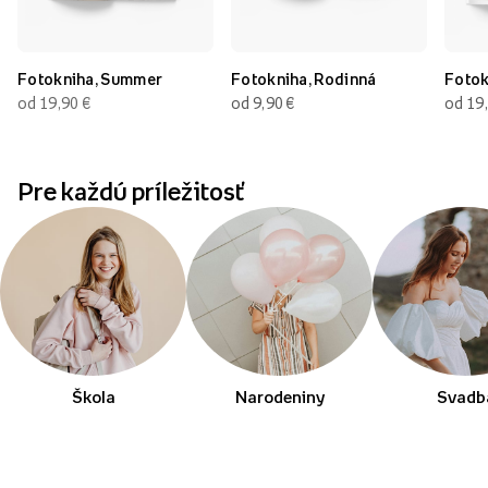
Fotokniha, Summer
Fotokniha, Rodinná
Fotok
od 19,90
€
od 9,90
€
od 19
Pre každú príležitosť
Škola
Narodeniny
Svadb