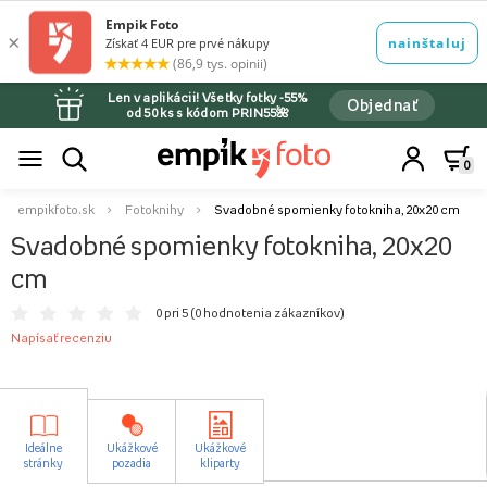
Len v aplikácii! Všetky fotky -55%
Objednať
od 50 ks s kódom PRIN55🌺
0
empikfoto.sk
Fotoknihy
Svadobné spomienky fotokniha, 20x20 cm
Svadobné spomienky fotokniha, 20x20
cm
0 pri 5 (
0 hodnotenia zákazníkov
)
Napísať recenziu
Ideálne
Ukážkové
Ukážkové
stránky
pozadia
kliparty