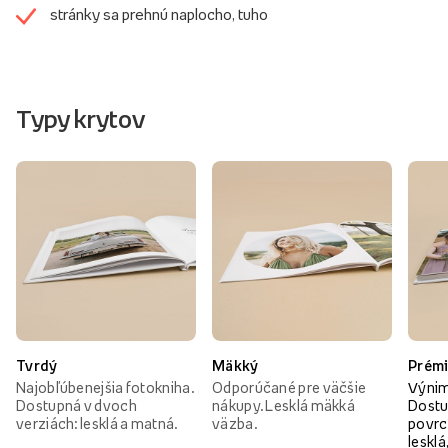
stránky sa prehnú naplocho, tuho
Typy krytov
Tvrdý
Mäkký
Prém
Najobľúbenejšia fotokniha.
Odporúčané pre väčšie
Výnim
Dostupná v dvoch
nákupy. Lesklá mäkká
Dostu
verziách: lesklá a matná.
väzba.
povrc
lesklá