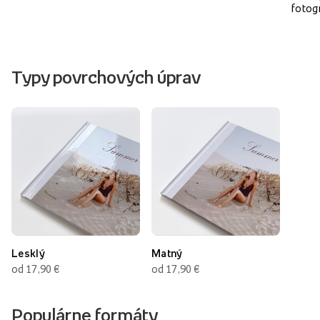
fotog
Typy povrchových úprav
Lesklý
Matný
od 17,90 €
od 17,90 €
Populárne formáty