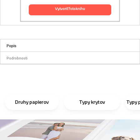
vytvoriť fotoknihu
Popis
Podrobnosti
Druhy papierov
Typy krytov
Typy 