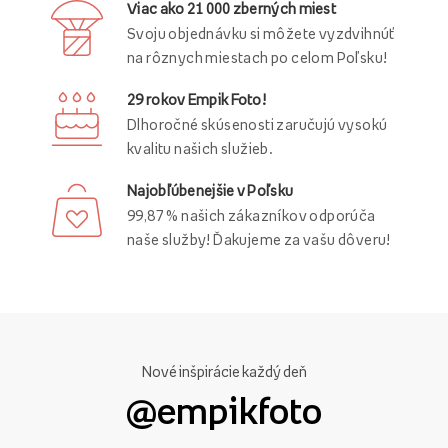
Viac ako 21 000 zberných miest
Svoju objednávku si môžete vyzdvihnúť
na rôznych miestach po celom Poľsku!
29 rokov Empik Foto!
Dlhoročné skúsenosti zaručujú vysokú
kvalitu našich služieb.
Najobľúbenejšie v Poľsku
99,87 % našich zákazníkov odporúča
naše služby! Ďakujeme za vašu dôveru!
Nové inšpirácie každý deň
@empikfoto