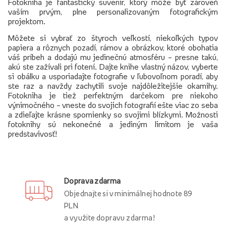
Fotokniha je fantastický suvenír, ktorý môže byť zároveň
vaším prvým, plne personalizovaným fotografickým
projektom.
Môžete si vybrať zo štyroch veľkostí, niekoľkých typov
papiera a rôznych pozadí, rámov a obrázkov, ktoré obohatia
váš príbeh a dodajú mu jedinečnú atmosféru – presne takú,
akú ste zažívali pri fotení. Dajte knihe vlastný názov, vyberte
si obálku a usporiadajte fotografie v ľubovoľnom poradí, aby
ste raz a navždy zachytili svoje najdôležitejšie okamihy.
Fotokniha je tiež perfektným darčekom pre niekoho
výnimočného – vneste do svojich fotografií ešte viac zo seba
a zdieľajte krásne spomienky so svojimi blízkymi. Možnosti
fotoknihy sú nekonečné a jediným limitom je vaša
predstavivosť!
Doprava zdarma
Objednajte si v minimálnej hodnote 89
PLN
a využite dopravu zdarma!