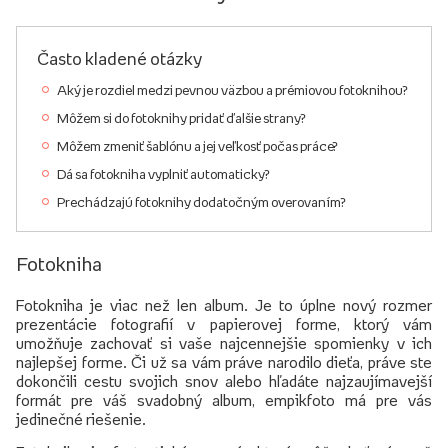
Často kladené otázky
Aký je rozdiel medzi pevnou väzbou a prémiovou fotoknihou?
Môžem si do fotoknihy pridať ďalšie strany?
Môžem zmeniť šablónu a jej veľkosť počas práce?
Dá sa fotokniha vyplniť automaticky?
Prechádzajú fotoknihy dodatočným overovaním?
Fotokniha
Fotokniha je viac než len album. Je to úplne nový rozmer
prezentácie fotografií v papierovej forme, ktorý vám
umožňuje zachovať si vaše najcennejšie spomienky v ich
najlepšej forme. Či už sa vám práve narodilo dieťa, práve ste
dokončili cestu svojich snov alebo hľadáte najzaujímavejší
formát pre váš svadobný album, empikfoto má pre vás
jedinečné riešenie.