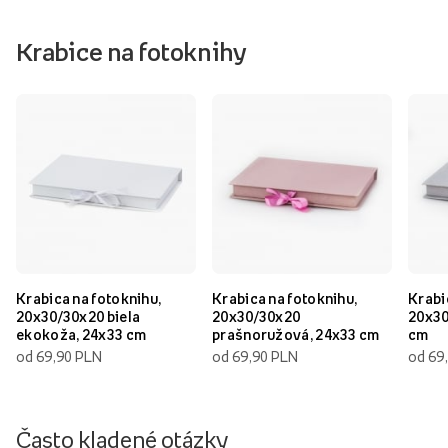
Krabice na fotoknihy
Krabica na fotoknihu,
Krabica na fotoknihu,
Krabi
20x30/30x20 biela
20x30/30x20
20x30
ekokoža, 24x33 cm
prašnoružová, 24x33 cm
cm
od 69,90 PLN
od 69,90 PLN
od 69
Často kladené otázky