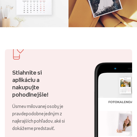
Stiahnite si
aplikáciu a
nakupujte
pohodlnejšie!
Úsmev milovanej osoby je
pravdepodobne jedným z
najkrajších pohľadov, aké si
dokážeme predstaviť.