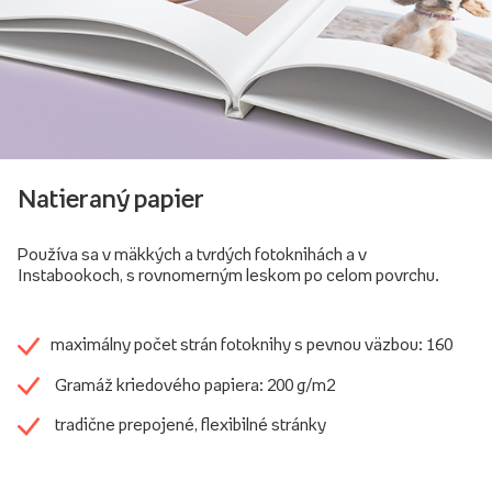
Natieraný papier
Používa sa v mäkkých a tvrdých fotoknihách a v
Instabookoch, s rovnomerným leskom po celom povrchu.
maximálny počet strán fotoknihy s pevnou väzbou: 160
Gramáž kriedového papiera: 200 g/m2
tradične prepojené, flexibilné stránky