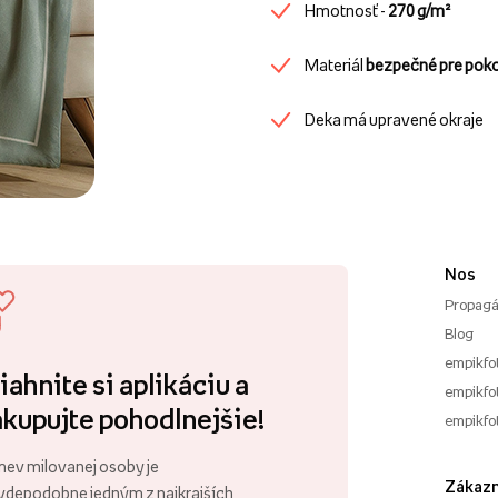
Hmotnosť -
270 g/m²
Materiál
bezpečné pre pok
Deka má upravené okraje
Nos
Propagá
Blog
empikfo
iahnite si aplikáciu a
empikfot
kupujte pohodlnejšie!
empikfo
ev milovanej osoby je
Zákazn
vdepodobne jedným z najkrajších