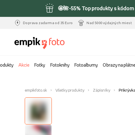
🤩🌺-55% Top produkty s kódom 
Doprava zadarma od 35 Euro
Nad 5000 výdajných miest
rodukty
Akcie
Fotky
Fotoknihy
Fotoalbumy
Obrazy na plátn
empikfoto.sk
Všetky produkty
Zápisníky
Prikrývk