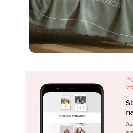
St
na
Úsm
pra