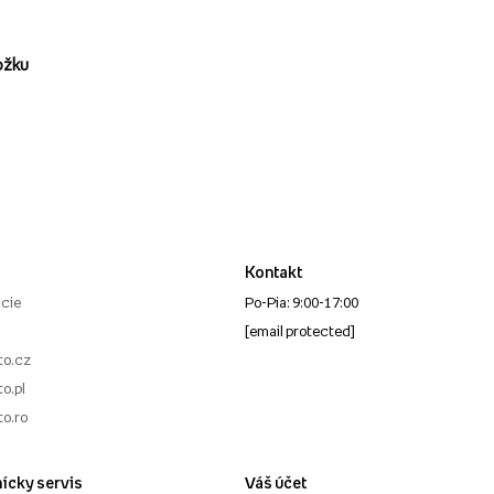
ožku
Kontakt
cie
Po-Pia: 9:00-17:00
[email protected]
to.cz
o.pl
to.ro
ícky servis
Váš účet