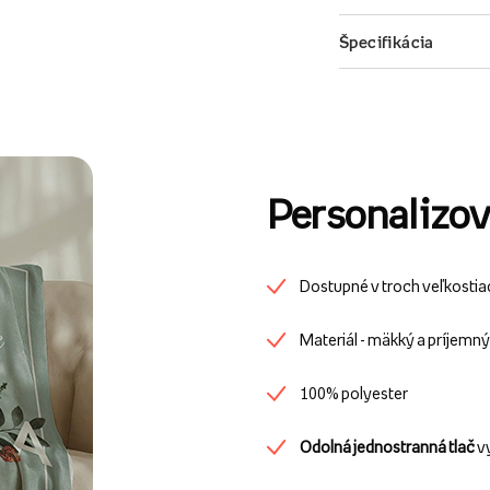
Personalizov
Dostupné v troch veľkostia
Materiál - mäkký a príjemn
100% polyester
Odolná jednostranná tlač
v