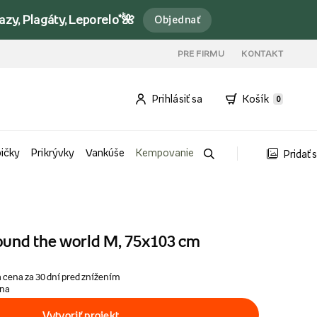
y, Plagáty, Leporelo*🌺
Objednať
PRE FIRMU
KONTAKT
Prihlásiť sa
Košík
0
bičky
Prikrývky
Vankúše
Kempovanie
Pridať 