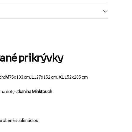
ané prikrývky
ch:
M
75x103 cm,
L
127x152 cm,
XL
152x205 cm
ý na dotyk
tkanina Minktouch
yrobené sublimáciou