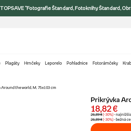
TOPSAVE *Fotografie Štandard, Fotoknihy Štandard, Obraz
e
Plagáty
Hrnčeky
Leporelo
Pohladnice
Fotorámčeky
Kra
a Around the world, M, 75x103 cm