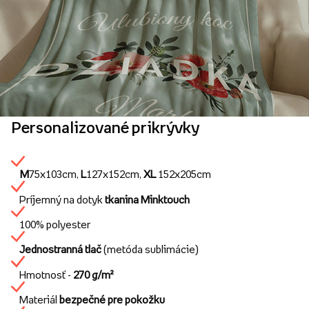
Personalizované prikrývky
M
75x103cm,
L
127x152cm,
XL
152x205cm
Príjemný na dotyk
tkanina Minktouch
100% polyester
Jednostranná tlač
(metóda sublimácie)
Hmotnosť -
270 g/m²
Materiál
bezpečné pre pokožku