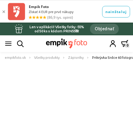
Len v aplikácii! Všetky fotky -55%
Objednať
od 50 ks s kódom PRIN55🌺
0
empikfoto.sk
Všetky produkty
Zápisníky
Prikrývka Srdce 60 fotogra