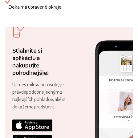
Deka má upravené okraje
Stiahnite si
aplikáciu a
nakupujte
pohodlnejšie!
Úsmev milovanej osoby je
pravdepodobne jedným z
najkrajších pohľadov, aké si
dokážeme predstaviť.