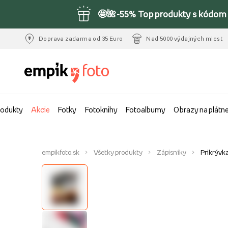
🤩🌺-55% Top produkty s kódom 
Doprava zadarma od 35 Euro
Nad 5000 výdajných miest
rodukty
Akcie
Fotky
Fotoknihy
Fotoalbumy
Obrazy na plátn
empikfoto.sk
Všetky produkty
Zápisníky
Prikrývka