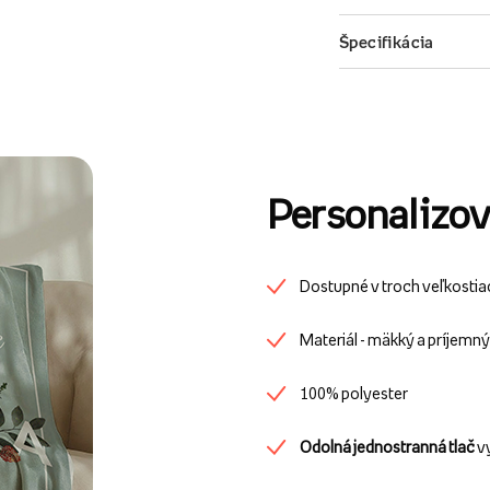
Personalizov
Dostupné v troch veľkostia
Materiál - mäkký a príjemn
100% polyester
Odolná jednostranná tlač
v