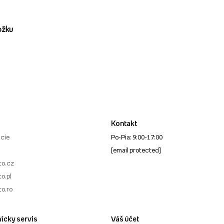
ožku
Kontakt
cie
Po-Pia: 9:00-17:00
[email protected]
to.cz
o.pl
to.ro
ícky servis
Váš účet