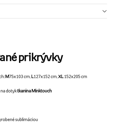
ané prikrývky
ch:
M
75x103 cm,
L
127x152 cm,
XL
152x205 cm
ý na dotyk
tkanina Minktouch
yrobené sublimáciou