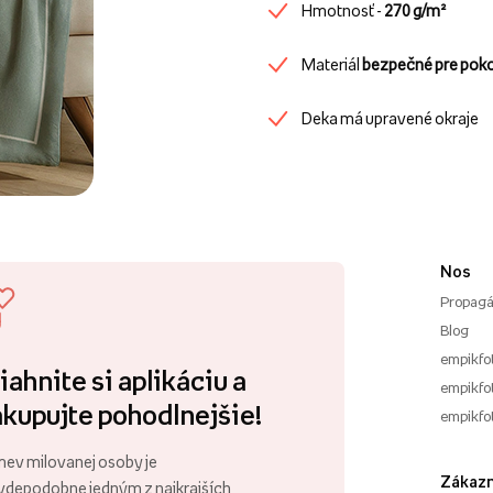
Hmotnosť -
270 g/m²
Materiál
bezpečné pre pok
Deka má upravené okraje
Nos
Propagá
Blog
empikfo
iahnite si aplikáciu a
empikfot
kupujte pohodlnejšie!
empikfo
ev milovanej osoby je
Zákazn
vdepodobne jedným z najkrajších