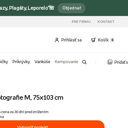
y, Plagáty, Leporelo*🌺
Objednať
PRE FIRMU
KONTAKT
Prihlásiť sa
Košík
0
bičky
Prikrývky
Vankúše
Kempovanie
Pridať 