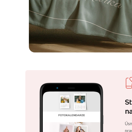
St
na
Úsm
pra