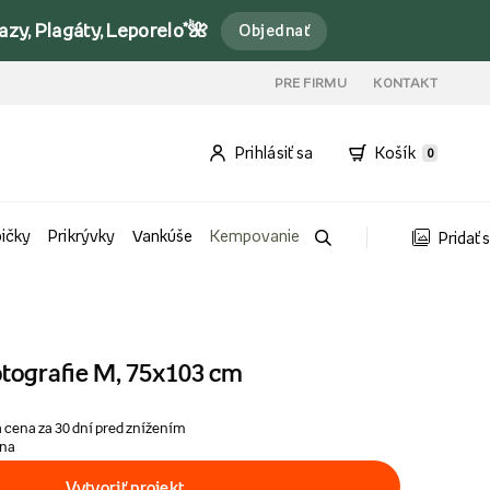
y, Plagáty, Leporelo*🌺
Objednať
PRE FIRMU
KONTAKT
Prihlásiť sa
Košík
0
bičky
Prikrývky
Vankúše
Kempovanie
Pridať 