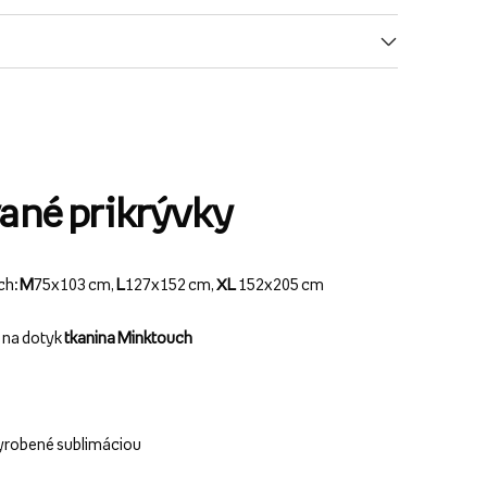
ané prikrývky
ch:
M
75x103 cm,
L
127x152 cm,
XL
152x205 cm
ý na dotyk
tkanina Minktouch
yrobené sublimáciou