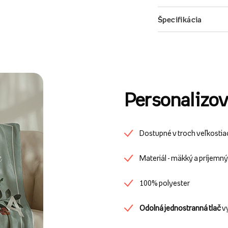
Personalizov
Dostupné v troch veľkostia
Materiál - mäkký a príjemn
100% polyester
Odolná jednostranná tlač
v