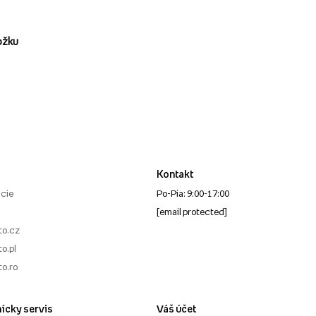
ožku
Kontakt
cie
Po-Pia: 9:00-17:00
[email protected]
to.cz
o.pl
to.ro
ícky servis
Váš účet