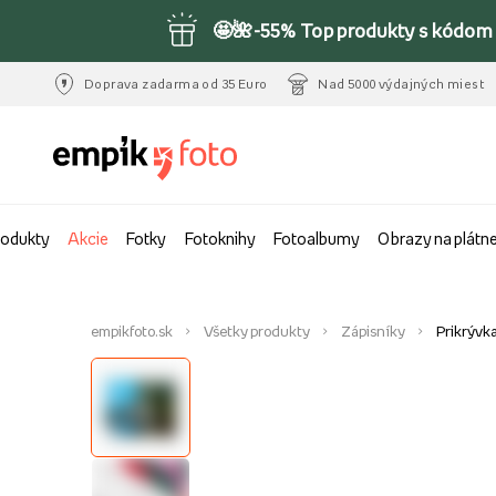
🤩🌺-55% Top produkty s kódom 
Doprava zadarma od 35 Euro
Nad 5000 výdajných miest
rodukty
Akcie
Fotky
Fotoknihy
Fotoalbumy
Obrazy na plátn
empikfoto.sk
Všetky produkty
Zápisníky
Prikrývka