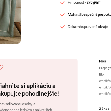
Hmotnosť -
270 g/m²
Materiál
bezpečné pre pok
Deka má upravené okraje
Nos
Propagá
Blog
empikfo
iahnite si aplikáciu a
empikfot
kupujte pohodlnejšie!
empikfo
ev milovanej osoby je
Zákazn
vdepodobne jedným z najkrajších