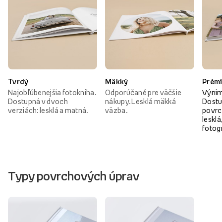
Tvrdý
Mäkký
Prém
Najobľúbenejšia fotokniha.
Odporúčané pre väčšie
Výnim
Dostupná v dvoch
nákupy. Lesklá mäkká
Dostu
verziách: lesklá a matná.
väzba.
povrc
lesklá
fotog
Typy povrchových úprav