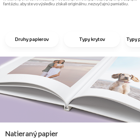
fantáziu, aby ste vo výsledku získali originálnu, nezvyčajnú pamiatku.
Druhy papierov
Typy krytov
Typy 
Natieraný papier