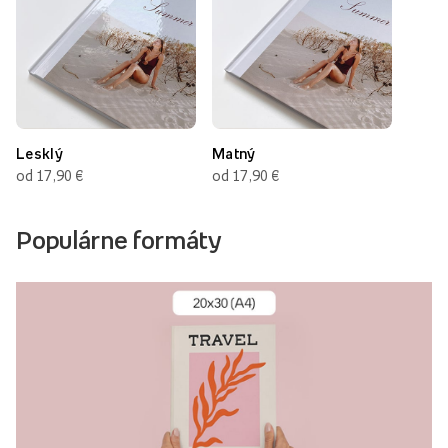
Lesklý
Matný
od 17,90 €
od 17,90 €
Populárne formáty