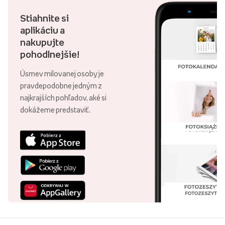
Stiahnite si
aplikáciu a
nakupujte
pohodlnejšie!
Úsmev milovanej osoby je
pravdepodobne jedným z
najkrajších pohľadov, aké si
dokážeme predstaviť.