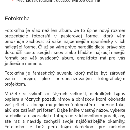
Prechádzajú fotoknihy dodatočným overovaním?
Fotokniha
Fotokniha je viac než len album. Je to úplne nový rozmer
prezentácie fotografií v papierovej forme, ktorý vám
umožňuje zachovať si vaše najcennejšie spomienky v ich
najlepšej forme. Či už sa vám práve narodilo dieťa, práve ste
dokončili cestu svojich snov alebo hľadáte najzaujímavejší
formát pre váš svadobný album, empikfoto má pre vás
jedinečné riešenie.
Fotokniha je fantastický suvenír, ktorý môže byť zároveň
vaším prvým, plne personalizovaným fotografickým
projektom.
Môžete si vybrať zo štyroch veľkostí, niekoľkých typov
papiera a rôznych pozadí, rámov a obrázkov, ktoré obohatia
váš príbeh a dodajú mu jedinečnú atmosféru – presne takú,
akú ste zažívali pri fotení. Dajte knihe vlastný názov, vyberte
si obálku a usporiadajte fotografie v ľubovoľnom poradí, aby
ste raz a navždy zachytili svoje najdôležitejšie okamihy.
Fotokniha je tiež perfektným darčekom pre niekoho