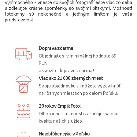
výnimočného – vneste do svojich fotografií ešte viac zo seba
a zdieľajte krásne spomienky so svojimi blízkymi. Možnosti
fotoknihy sú nekonečné a jediným limitom je vaša
predstavivosť!
Doprava zdarma
Objednajte si v minimálnej hodnote 89
PLN
a využite dopravu zdarma!
Viac ako 21 000 zberných miest
Svoju objednávku si môžete vyzdvihnúť
na rôznych miestach po celom Poľsku!
29 rokov Empik Foto!
Dlhoročné skúsenosti zaručujú vysokú
kvalitu našich služieb.
Najobľúbenejšie v Poľsku