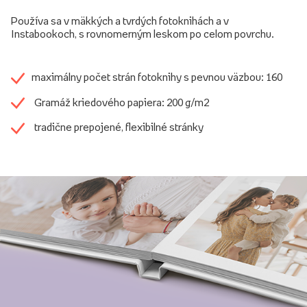
Používa sa v mäkkých a tvrdých fotoknihách a v
Instabookoch, s rovnomerným leskom po celom povrchu.
maximálny počet strán fotoknihy s pevnou väzbou: 160
Gramáž kriedového papiera: 200 g/m2
tradične prepojené, flexibilné stránky