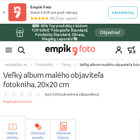
🤩🌺-55% Top produkty s kódom
TOPSAVE *Fotografie Štandard,
Objednať
Fotoknihy Štandard, Obrazy,
Plagáty, Leporelo*🌺
0
empikfoto.sk
Fotoknihy
Témy
Veľký album malého objaviteľa foto
Veľký album malého objaviteľa
fotokniha, 20x20 cm
0 pri 5 (
0 hodnotenia zákazníkov
)
Napísať recenziu
Ideálne
Ukážkové
Ukážkové
stránky
pozadia
kliparty