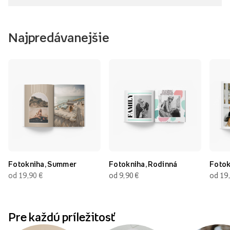
Najpredávanejšie
Fotokniha, Summer
Fotokniha, Rodinná
Fotok
od 19,90
€
od 9,90
€
od 19
Pre každú príležitosť