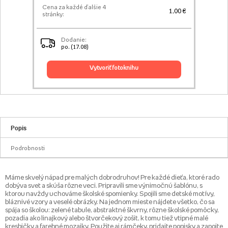
Cena za každé ďalšie 4
1,00 €
stránky:
Dodanie:
po. (17.08)
vytvoriť fotoknihu
Popis
Podrobnosti
Máme skvelý nápad pre malých dobrodruhov! Pre každé dieťa, ktoré rado
dobýva svet a skúša rôzne veci. Pripravili sme výnimočnú šablónu, s
ktorou navždy uchováme školské spomienky. Spojili sme detské motívy,
bláznivé vzory a veselé obrázky. Na jednom mieste nájdete všetko, čo sa
spája so školou: zelené tabule, abstraktné škvrny, rôzne školské pomôcky,
pozadia ako linajkový alebo štvorčekový zošit, k tomu tiež vtipné malé
kresbičky a farebné mozaiky. Použite aj rámčeky, pridajte popisky a zapojte