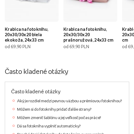
Krabica na fotoknihu,
Krabica na fotoknihu,
Krabi
20x30/30x20 biela
20x30/30x20
20x30
ekokoža, 24x33 cm
prašnoružová, 24x33 cm
cm
od 69,90 PLN
od 69,90 PLN
od 69
Často kladené otázky
Často kladené otázky
Aký je rozdiel medzi pevnou väzbou a prémiovou fotoknihou?
Môžem si do fotoknihy pridať ďalšie strany?
Môžem zmeniť šablónu a jej veľkosť počas práce?
Dá sa fotokniha vyplniť automaticky?