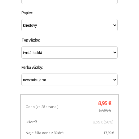
Papier:
Typ väzby:
Farba väzby:
8,95 €
Cena (za
28
strana.):
17,90 €
8,95 € (50%)
Ušetríš:
Najnižšia cena z 30 dní:
17,90 €