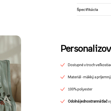
Personalizov
Dostupné v troch veľkostia
Materiál - mäkký a príjemn
100% polyester
Odolná jednostranná tlač
v