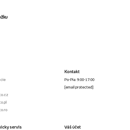
ožku
Kontakt
cie
Po-Pia: 9:00-17:00
[email protected]
to.cz
o.pl
to.ro
ícky servis
Váš účet