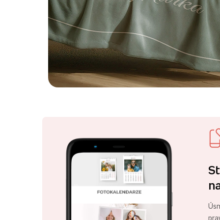
St
na
Úsm
pra