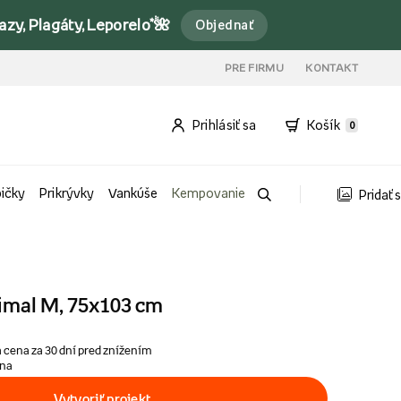
y, Plagáty, Leporelo*🌺
Objednať
PRE FIRMU
KONTAKT
Prihlásiť sa
Košík
0
bičky
Prikrývky
Vankúše
Kempovanie
Pridať 