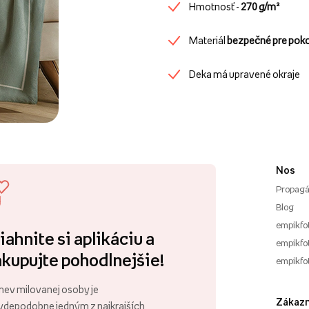
Hmotnosť -
270 g/m²
Materiál
bezpečné pre pok
Deka má upravené okraje
Nos
Propagá
Blog
empikfo
iahnite si aplikáciu a
empikfot
kupujte pohodlnejšie!
empikfo
ev milovanej osoby je
Zákazn
vdepodobne jedným z najkrajších