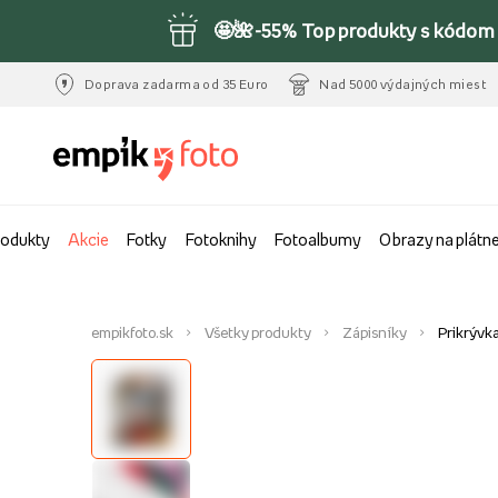
🤩🌺-55% Top produkty s kódom 
Doprava zadarma od 35 Euro
Nad 5000 výdajných miest
rodukty
Akcie
Fotky
Fotoknihy
Fotoalbumy
Obrazy na plátn
empikfoto.sk
Všetky produkty
Zápisníky
Prikrývk