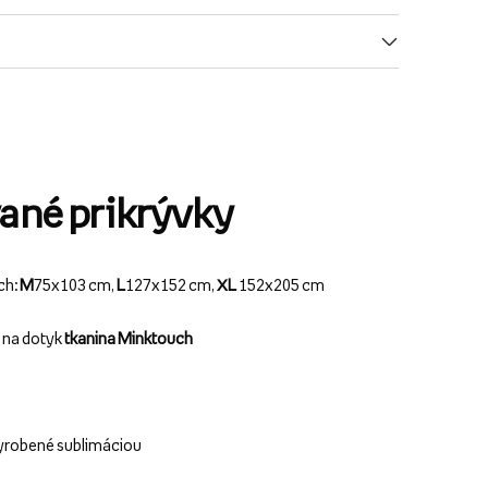
ané prikrývky
ch:
M
75x103 cm,
L
127x152 cm,
XL
152x205 cm
ý na dotyk
tkanina Minktouch
yrobené sublimáciou