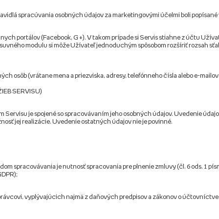
pravidlá spracúvania osobných údajov za marketingovými účelmi boli popísan
álnych portálov (Facebook, G +). V takom prípade si Servis stiahne z účtu Užíva
suvného modulu si môže Užívateľ jednoduchým spôsobom rozšíriť rozsah sťah
ných osôb (vrátane mena a priezviska, adresy, telefónneho čísla alebo e-mailov
IEB SERVISU)
om Servisu je spojené so spracovávaním jeho osobných údajov. Uvedenie údajo
sť jej realizácie. Uvedenie ostatných údajov nie je povinné.
dom spracovávania je nutnosť spracovania pre plnenie zmluvy (čl. 6 ods. 1 pís
 GDPR);
právcovi, vyplývajúcich najmä z daňových predpisov a zákonov o účtovníctve