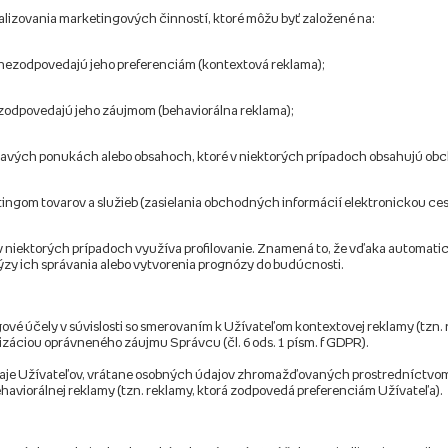
alizovania marketingových činností, ktoré môžu byť založené na:
 nezodpovedajú jeho preferenciám (kontextová reklama);
 zodpovedajú jeho záujmom (behaviorálna reklama);
vých ponukách alebo obsahoch, ktoré v niektorých prípadoch obsahujú obc
tingom tovarov a služieb (zasielania obchodných informácií elektronickou ces
 v niektorých prípadoch využíva profilovanie. Znamená to, že vďaka automa
ýzy ich správania alebo vytvorenia prognózy do budúcnosti.
ové účely v súvislosti so smerovaním k Užívateľom kontextovej reklamy (tzn.
izáciou oprávneného záujmu Správcu (čl. 6 ods. 1 písm. f GDPR).
údaje Užívateľov, vrátane osobných údajov zhromažďovaných prostredníctvom
ehaviorálnej reklamy (tzn. reklamy, ktorá zodpovedá preferenciám Užívateľa).