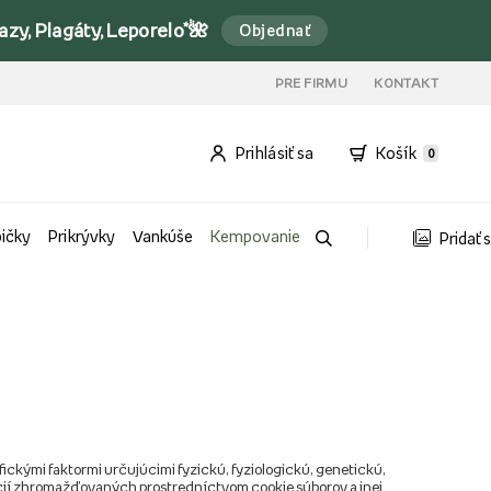
y, Plagáty, Leporelo*🌺
Objednať
PRE FIRMU
KONTAKT
Prihlásiť sa
Košík
0
bičky
Prikrývky
Vankúše
Kempovanie
Pridať 
ifickými faktormi určujúcimi fyzickú, fyziologickú, genetickú,
rmácií zhromažďovaných prostredníctvom cookie súborov a inej