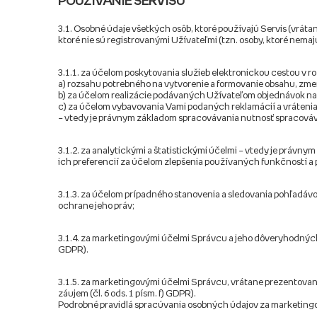
POUŽÍVANIE SERVISU
3.1. Osobné údaje všetkých osôb, ktoré používajú Servis (vrát
ktoré nie sú registrovanými Užívateľmi (tzn. osoby, ktoré nema
3.1.1. za účelom poskytovania služieb elektronickou cestou v
a) rozsahu potrebného na vytvorenie a formovanie obsahu, zme
b) za účelom realizácie podávaných Užívateľom objednávok na p
c) za účelom vybavovania Vami podaných reklamácií a vrátenia
– vtedy je právnym základom spracovávania nutnosť spracovávan
3.1.2. za analytickými a štatistickými účelmi – vtedy je právny
ich preferencií za účelom zlepšenia používaných funkčností a
3.1.3. za účelom prípadného stanovenia a sledovania pohľadávok
ochrane jeho práv;
3.1.4. za marketingovými účelmi Správcu a jeho dôveryhodných
GDPR).
3.1.5. za marketingovými účelmi Správcu, vrátane prezentovan
záujem (čl. 6 ods. 1 písm. f) GDPR).
Podrobné pravidlá spracúvania osobných údajov za marketingo