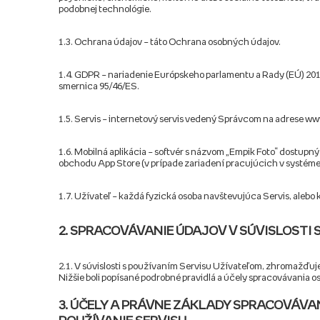
podobnej technológie.
1.3. Ochrana údajov – táto Ochrana osobných údajov.
1.4. GDPR – nariadenie Európskeho parlamentu a Rady (EÚ) 2016
smernica 95/46/ES.
1.5. Servis – internetový servis vedený Správcom na adrese ww
1.6. Mobilná aplikácia – softvér s názvom „Empik Foto“ dostupn
obchodu App Store (v prípade zariadení pracujúcich v systéme
1.7. Užívateľ – každá fyzická osoba navštevujúca Servis, alebo 
2. SPRACOVÁVANIE ÚDAJOV V SÚVISLOSTI 
2.1. V súvislosti s používaním Servisu Užívateľom, zhromažďuje
Nižšie boli popísané podrobné pravidlá a účely spracovávani
3. ÚČELY A PRÁVNE ZÁKLADY SPRACOVÁVA