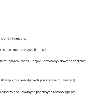
hodné informácie;
tou a telemarketingové činnosti);
tickému spracovávaniu údajov, Správca vykonáva hodnotenie
 reklamy, ktorá nezodpovedá preferenciám Užívateľa).
 súborov cookies a iných podobných technológií, pre