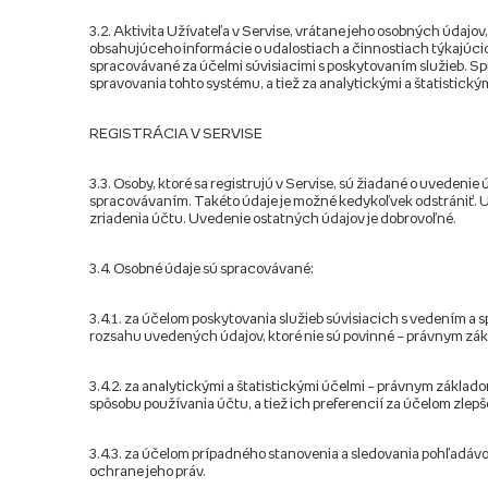
3.2. Aktivita Užívateľa v Servise, vrátane jeho osobných údaj
obsahujúceho informácie o udalostiach a činnostiach týkajúci
spracovávané za účelmi súvisiacimi s poskytovaním služieb. S
spravovania tohto systému, a tiež za analytickými a štatistick
REGISTRÁCIA V SERVISE
3.3. Osoby, ktoré sa registrujú v Servise, sú žiadané o uveden
spracovávaním. Takéto údaje je možné kedykoľvek odstrániť. 
zriadenia účtu. Uvedenie ostatných údajov je dobrovoľné.
3.4. Osobné údaje sú spracovávané:
3.4.1. za účelom poskytovania služieb súvisiacich s vedením a 
rozsahu uvedených údajov, ktoré nie sú povinné – právnym zákla
3.4.2. za analytickými a štatistickými účelmi – právnym základ
spôsobu používania účtu, a tiež ich preferencií za účelom zle
3.4.3. za účelom prípadného stanovenia a sledovania pohľadávok
ochrane jeho práv.