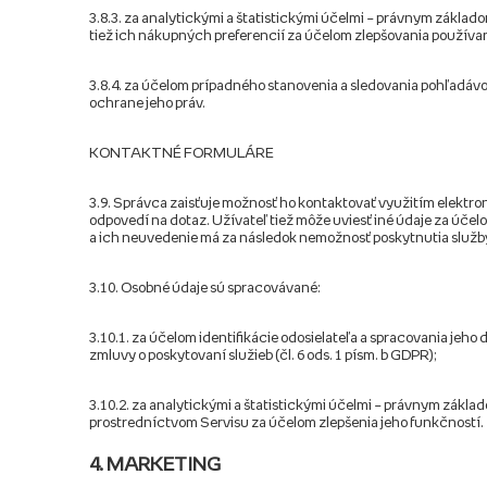
3.8.3. za analytickými a štatistickými účelmi – právnym základ
tiež ich nákupných preferencií za účelom zlepšovania použív
3.8.4. za účelom prípadného stanovenia a sledovania pohľadávok
ochrane jeho práv.
KONTAKTNÉ FORMULÁRE
3.9. Správca zaisťuje možnosť ho kontaktovať využitím elektr
odpovedí na dotaz. Užívateľ tiež môže uviesť iné údaje za úče
a ich neuvedenie má za následok nemožnosť poskytnutia služb
3.10. Osobné údaje sú spracovávané:
3.10.1. za účelom identifikácie odosielateľa a spracovania j
zmluvy o poskytovaní služieb (čl. 6 ods. 1 písm. b GDPR);
3.10.2. za analytickými a štatistickými účelmi – právnym zákla
prostredníctvom Servisu za účelom zlepšenia jeho funkčností.
4. MARKETING