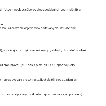
redníctvom cookies súborov alebo podobných technológií), a
ne:
cestou a realizácie objednávok podávaných Užívateľom;
), spočívajúci vo vykonávaní analýzy aktivity Užívateľov, a tiež
em Správcu (čl. 6 ods. 1 písm. f) GDPR), spočívajúci v
racovávania je súhlas Užívateľa (čl. 6 ods. 1 písm. a)
ickou cestou – právnym základom spracovávania je oprávnený