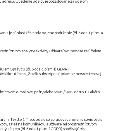
vú adresu. Uvedenie údajov je požadované za účelom
 je súhlas Užívateľa na jeho obdržanie (čl. 6 ods. 1 písm. a
stredníctvom analýzy aktivity Užívateľov v servise za účelom
jem Správcu (čl. 6 ods. 1 písm. f) GDPR).
nie kliknutím na „Zrušiť subskripciu“ priamo z newsletterovej
redníctvom e-mailovej pošty alebo MMS/SMS cestou. Takéto
m, Twitter). Tieto údaje sú spracovávané len v súvislosti s
ktov, a tiež na komunikáciu s užívateľmi prostredníctvom
záujem (čl. 6 ods. 1 písm. f GDPR) spočívajúci v