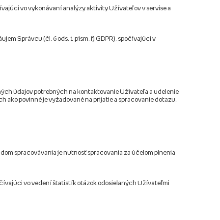
vajúci vo vykonávaní analýzy aktivity Užívateľov v servise a
em Správcu (čl. 6 ods. 1 písm. f) GDPR), spočívajúci v
ných údajov potrebných na kontaktovanie Užívateľa a udelenie
h ako povinné je vyžadované na prijatie a spracovanie dotazu,
ladom spracovávania je nutnosť spracovania za účelom plnenia
čívajúci vo vedení štatistík otázok odosielaných Užívateľmi