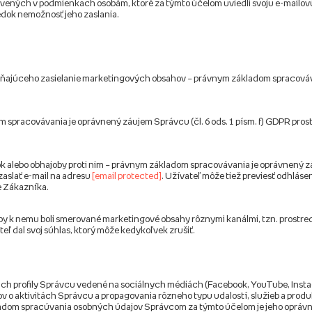
anovených v podmienkach osobám, ktoré za týmto účelom uviedli svoju e-mailo
edok nemožnosť jeho zaslania.
ŕňajúceho zasielanie marketingových obsahov – právnym základom spracovávania
om spracovávania je oprávnený záujem Správcu (čl. 6 ods. 1 písm. f) GDPR pro
k alebo obhajoby proti nim – právnym základom spracovávania je oprávnený záu
zaslať e-mail na adresu
[email protected]
. Užívateľ môže tiež previesť odhláse
e Zákazníka.
 aby k nemu boli smerované marketingové obsahy rôznymi kanálmi, tzn. prost
eľ dal svoj súhlas, ktorý môže kedykoľvek zrušiť.
h profily Správcu vedené na sociálnych médiách (Facebook, YouTube, Instagra
v o aktivitách Správcu a propagovania rôzneho typu udalostí, služieb a produ
om spracúvania osobných údajov Správcom za týmto účelom je jeho oprávnený 