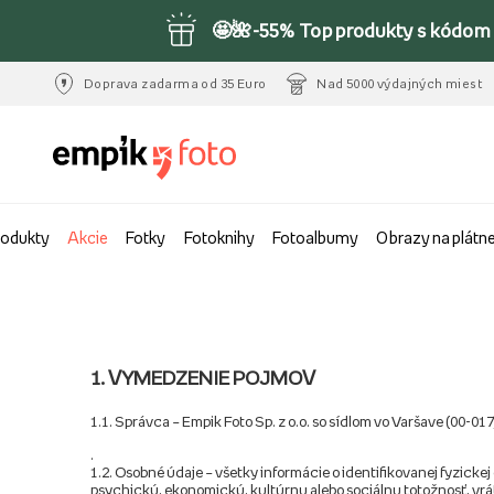
🤩🌺-55% Top produkty s kódom 
Doprava zadarma od 35 Euro
Nad 5000 výdajných miest
rodukty
Akcie
Fotky
Fotoknihy
Fotoalbumy
Obrazy na plátn
1. VYMEDZENIE POJMOV
1.1. Správca – Empik Foto Sp. z o.o. so sídlom vo Varšave (00-01
.
1.2. Osobné údaje – všetky informácie o identifikovanej fyzicke
psychickú, ekonomickú, kultúrnu alebo sociálnu totožnosť, vrát