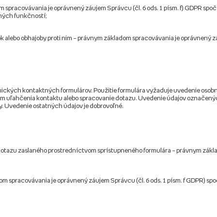
om spracovávania je oprávnený záujem Správcu (čl. 6 ods. 1 písm. f) GDPR spočí
aných funkčností;
 alebo obhajoby proti nim – právnym základom spracovávania je oprávnený záuj
onických kontaktných formulárov. Použitie formulára vyžaduje uvedenie osob
lom uľahčenia kontaktu alebo spracovanie dotazu. Uvedenie údajov označenýc
y. Uvedenie ostatných údajov je dobrovoľné.
eho dotazu zaslaného prostredníctvom sprístupneného formulára – právnym zák
dom spracovávania je oprávnený záujem Správcu (čl. 6 ods. 1 písm. f GDPR) spo