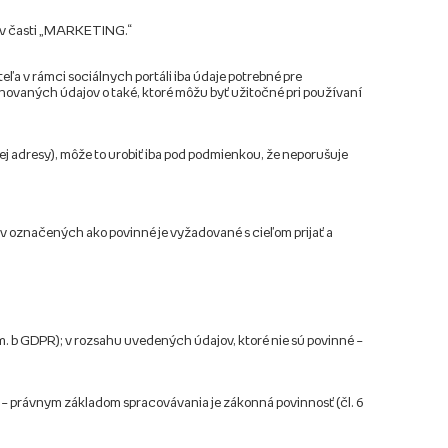
é v časti „MARKETING.“
teľa v rámci sociálnych portáli iba údaje potrebné pre
ovaných údajov o také, ktoré môžu byť užitočné pri používaní
ej adresy), môže to urobiť iba pod podmienkou, že neporušuje
v označených ako povinné je vyžadované s cieľom prijať a
m. b GDPR); v rozsahu uvedených údajov, ktoré nie sú povinné –
 – právnym základom spracovávania je zákonná povinnosť (čl. 6