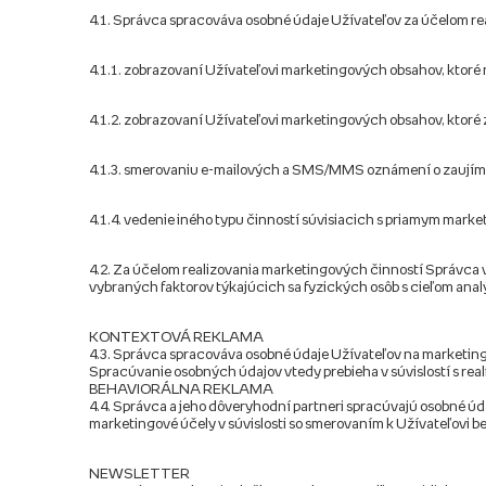
4.1. Správca spracováva osobné údaje Užívateľov za účelom re
4.1.1. zobrazovaní Užívateľovi marketingových obsahov, ktoré
4.1.2. zobrazovaní Užívateľovi marketingových obsahov, ktoré
4.1.3. smerovaniu e-mailových a SMS/MMS oznámení o zaujíma
4.1.4. vedenie iného typu činností súvisiacich s priamym marke
4.2. Za účelom realizovania marketingových činností Správca
vybraných faktorov týkajúcich sa fyzických osôb s cieľom anal
KONTEXTOVÁ REKLAMA
4.3. Správca spracováva osobné údaje Užívateľov na marketing
Spracúvanie osobných údajov vtedy prebieha v súvislostí s real
BEHAVIORÁLNA REKLAMA
4.4. Správca a jeho dôveryhodní partneri spracúvajú osobné 
marketingové účely v súvislosti so smerovaním k Užívateľovi b
NEWSLETTER