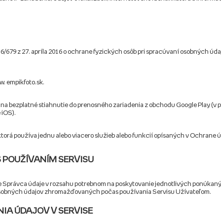
/679 z 27. apríla 2016 o ochrane fyzických osôb pri spracúvaní osobných úda
w. empikfoto.sk.
ý na bezplatné stiahnutie do prenosného zariadenia z obchodu Google Play (v p
 iOS).
ktorá používa jednu alebo viacero služieb alebo funkcií opísaných v Ochrane ú
S POUŽÍVANÍM SERVISU
 Správca údaje v rozsahu potrebnom na poskytovanie jednotlivých ponúkaných s
a osobných údajov zhromažďovaných počas používania Servisu Užívateľom.
NIA ÚDAJOV V SERVISE