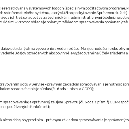
ov, je registrovaná v systémových logoch (špeciálnym počítačovom programe, 
ch sa informatického systému, ktorý slúži na poskytovanie Správcom služieb
právca ich tiež spracováva za technickými, administratívnymi účelmi, na po
ými účelmi – v tomto ohľade je právnym základom spracovávania oprávnený záuj
ie údajov potrebných na vytvorenie a vedenie účtu. Na zjednodušenie obsluhy m
Uvedenie údajov označených ako povinné je vyžadované na účely zriadenia a
spravovaním účtu v Servise – právnym základom spracovávania je nutnosť spraco
dom spracovávania je súhlas (čl. 6 ods. 1 písm. a GDPR);
om spracovávania je oprávnený záujem Správcu (čl. 6 ods. 1 písm. f) GDPR spočí
pšenia používaných funkčností;
 alebo obhajoby proti nim – právnym základom spracovávania je oprávnený záuj