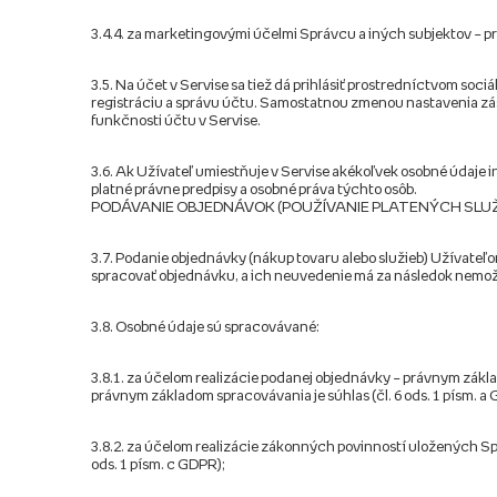
3.4.4. za marketingovými účelmi Správcu a iných subjektov – 
3.5. Na účet v Servise sa tiež dá prihlásiť prostredníctvom soci
registráciu a správu účtu. Samostatnou zmenou nastavenia zá
funkčnosti účtu v Servise.
3.6. Ak Užívateľ umiestňuje v Servise akékoľvek osobné údaje i
platné právne predpisy a osobné práva týchto osôb.
PODÁVANIE OBJEDNÁVOK (POUŽÍVANIE PLATENÝCH SLUŽ
3.7. Podanie objednávky (nákup tovaru alebo služieb) Užívateľ
spracovať objednávku, a ich neuvedenie má za následok nemožno
3.8. Osobné údaje sú spracovávané:
3.8.1. za účelom realizácie podanej objednávky – právnym zákla
právnym základom spracovávania je súhlas (čl. 6 ods. 1 písm. a
3.8.2. za účelom realizácie zákonných povinností uložených S
ods. 1 písm. c GDPR);