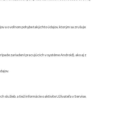
jov a o voľnom pohybe takýchto údajov, ktorým sa zrušuje
rípade zariadení pracujúcich v systéme Android), ako aj z
dajov.
lužieb, a tiež informácie o aktivite Užívateľa v Servise.