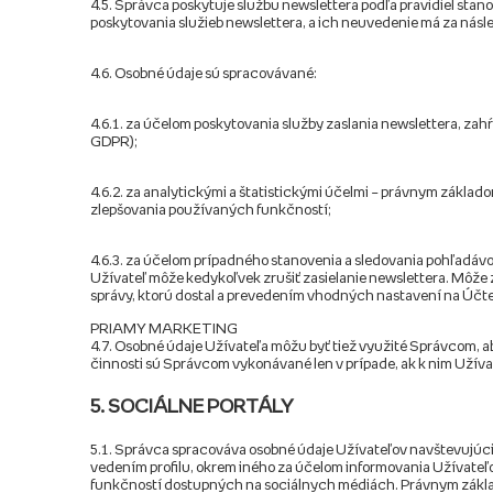
4.5. Správca poskytuje službu newslettera podľa pravidiel st
poskytovania služieb newslettera, a ich neuvedenie má za násl
4.6. Osobné údaje sú spracovávané:
4.6.1. za účelom poskytovania služby zaslania newslettera, zah
GDPR);
4.6.2. za analytickými a štatistickými účelmi – právnym základ
zlepšovania používaných funkčností;
4.6.3. za účelom prípadného stanovenia a sledovania pohľadávo
Užívateľ môže kedykoľvek zrušiť zasielanie newslettera. Môže 
správy, ktorú dostal a prevedením vhodných nastavení na Účt
PRIAMY MARKETING
4.7. Osobné údaje Užívateľa môžu byť tiež využité Správcom,
činnosti sú Správcom vykonávané len v prípade, ak k nim Užívat
5. SOCIÁLNE PORTÁLY
5.1. Správca spracováva osobné údaje Užívateľov navštevujúcic
vedením profilu, okrem iného za účelom informovania Užívateľo
funkčností dostupných na sociálnych médiách. Právnym základ