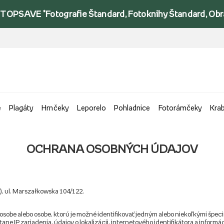
TOPSAVE *Fotografie Štandard, Fotoknihy Štandard, Obraz
e
Plagáty
Hrnčeky
Leporelo
Pohladnice
Fotorámčeky
Kra
OCHRANA OSOBNÝCH ÚDAJOV
7), ul. Marszałkowska 104/122.
j osobe alebo osobe, ktorú je možné identifikovať jedným alebo niekoľkými špec
ane IP zariadenia, údajov o lokalizácii, internetového identifikátora a info