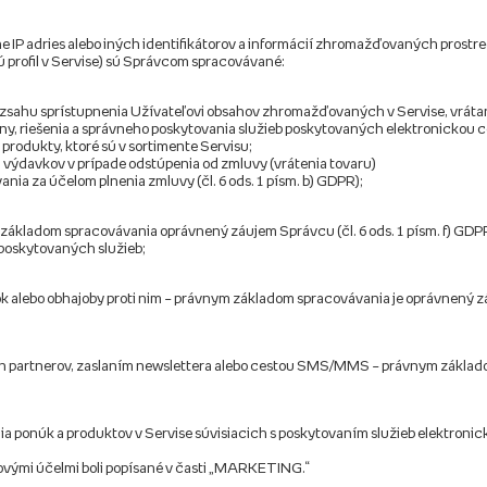
ane IP adries alebo iných identifikátorov a informácií zhromažďovaných prost
jú profil v Servise) sú Správcom spracovávané:
 rozsahu sprístupnenia Užívateľovi obsahov zhromažďovaných v Servise, vráta
ny, riešenia a správneho poskytovania služieb poskytovaných elektronickou 
rodukty, ktoré sú v sortimente Servisu;
 výdavkov v prípade odstúpenia od zmluvy (vrátenia tovaru)
ia za účelom plnenia zmluvy (čl. 6 ods. 1 písm. b) GDPR);
m základom spracovávania oprávnený záujem Správcu (čl. 6 ods. 1 písm. f) GDPR
 poskytovaných služieb;
 alebo obhajoby proti nim – právnym základom spracovávania je oprávnený záuj
 partnerov, zaslaním newslettera alebo cestou SMS/MMS – právnym základom sp
ia ponúk a produktov v Servise súvisiacich s poskytovaním služieb elektron
vými účelmi boli popísané v časti „MARKETING.“