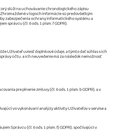
ktorý slúži na uchovávanie chronologického zápisu
). Zhromaždené v logoch informácie sú predovšetkým
treby zabezpečenia ochrany informatického systému a
em správcu (čl. 6 ods. 1 písm. f GDPR).
ôže Užívateľ uviesť doplnkové údaje, a týmto dať súhlas s ich
 správy účtu, a ich neuvedenie má za následok nemožnosť
vania pre plnenie zmluvy (čl. 6 ods. 1 písm. b GDPR), a v
vajúci vo vykonávaní analýzy aktivity Užívateľov v servise a
em Správcu (čl. 6 ods. 1 písm. f) GDPR), spočívajúci v