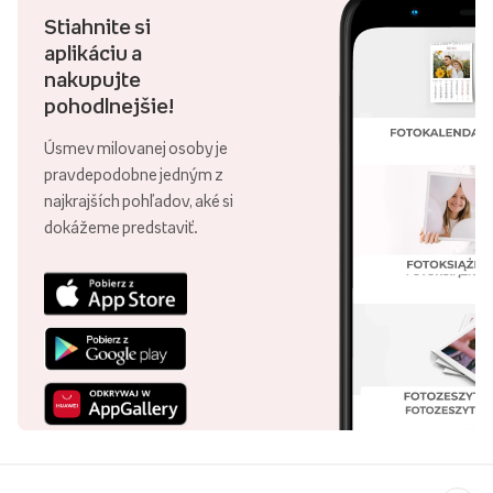
Stiahnite si
aplikáciu a
nakupujte
pohodlnejšie!
Úsmev milovanej osoby je
pravdepodobne jedným z
najkrajších pohľadov, aké si
dokážeme predstaviť.