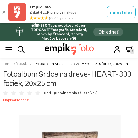
🤩🌺-55% Top produkty s kódom
TOPSAVE *Fotografie Štandard,
Objednať
Fotoknihy Štandard, Obrazy,
Plagáty, Leporelo*🌺
0
empikfoto.sk
Fotoalbum Srdce na dreve- HEART- 300 fotiek, 20x25 cm
Fotoalbum Srdce na dreve- HEART- 300
fotiek, 20x25 cm
0 pri 5 (
0 hodnotenia zákazníkov
)
Napísať recenziu