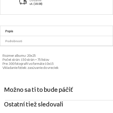
Dodanie:
ut. (18.08)
Popis
Podrobnosti
Rozmer albumu: 20x25
Počet strán: 150 strán = 75 listov
Pre: 300 fotografií vo formáte 10x15
Vkladanie fotiek: zasúvanie do vreciek
Možno sa ti to bude páčiť
Ostatní tiež sledovali