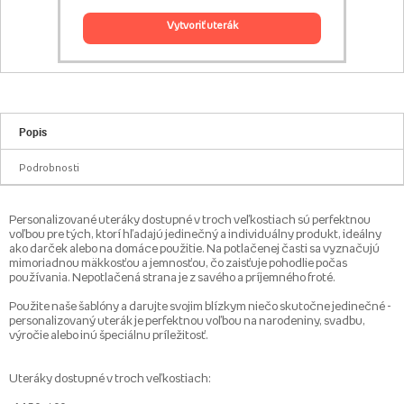
vytvoriť uterák
Popis
Podrobnosti
Personalizované uteráky dostupné v troch veľkostiach sú perfektnou
voľbou pre tých, ktorí hľadajú jedinečný a individuálny produkt, ideálny
ako darček alebo na domáce použitie. Na potlačenej časti sa vyznačujú
mimoriadnou mäkkosťou a jemnosťou, čo zaisťuje pohodlie počas
používania. Nepotlačená strana je z savého a príjemného froté.
Použite naše šablóny a darujte svojim blízkym niečo skutočne jedinečné -
personalizovaný uterák je perfektnou voľbou na narodeniny, svadbu,
výročie alebo inú špeciálnu príležitosť.
Uteráky dostupné v troch veľkostiach: