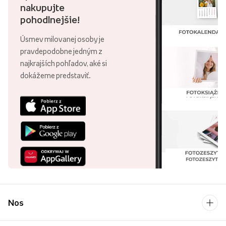
nakupujte
pohodlnejšie!
Úsmev milovanej osoby je
pravdepodobne jedným z
najkrajších pohľadov, aké si
dokážeme predstaviť.
Nos