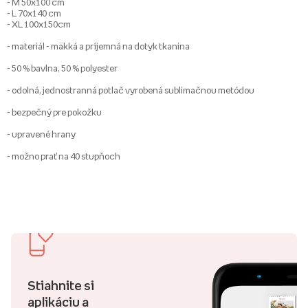
- M 50x100 cm
- L 70x140 cm
- XL 100x150cm
- materiál - mäkká a príjemná na dotyk tkanina
- 50 % bavlna, 50 % polyester
- odolná, jednostranná potlač vyrobená sublimačnou metódou
- bezpečný pre pokožku
- upravené hrany
- možno prať na 40 stupňoch
Stiahnite si
aplikáciu a