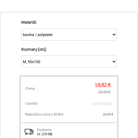
Materiál:
Rozmery [cm]:
18,82 €
Cena:
26,89 €
8,07 € (30%)
Ušetríš:
Najnižšia cena z 30 dní:
26,89 €
Dodanie:
st. (19.08)