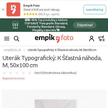
🤩🌺-55% Top produkty s kódom
TOPSAVE *Fotografie Štandard,
Objednať
Fotoknihy Štandard, Obrazy,
Plagáty, Leporelo*🌺
0
empikfoto.sk
Uterák Typografický: K Šťastná náhoda, M, 50x100 cm
Uterák Typografický: K Šťastná náhoda,
M, 50x100 cm
0 pri 5 (
0 hodnotenia zákazníkov
)
Napísať recenziu