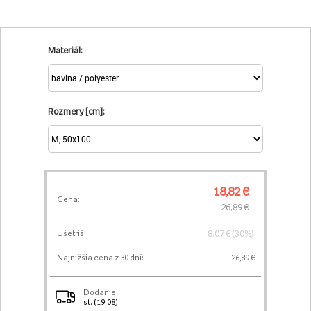
Materiál:
Rozmery [cm]:
18,82 €
Cena:
26,89 €
8,07 € (30%)
Ušetríš:
Najnižšia cena z 30 dní:
26,89 €
Dodanie:
st. (19.08)