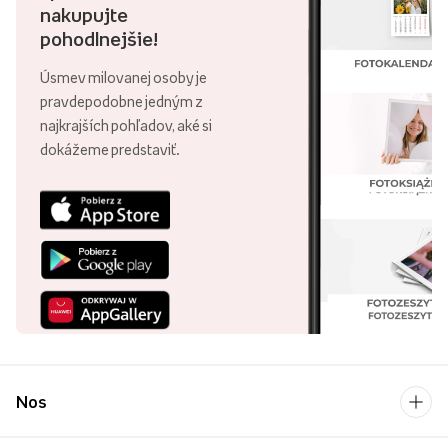
nakupujte
pohodlnejšie!
Úsmev milovanej osoby je
pravdepodobne jedným z
najkrajších pohľadov, aké si
dokážeme predstaviť.
Nos