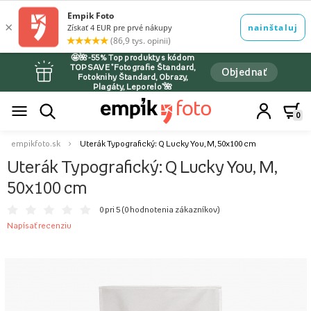
🤩🌺-55% Top produkty s kódom
TOPSAVE *Fotografie Štandard,
Objednať
Fotoknihy Štandard, Obrazy,
Plagáty, Leporelo*🌺
0
empikfoto.sk
Uterák Typografický: Q Lucky You, M, 50x100 cm
Uterák Typografický: Q Lucky You, M,
50x100 cm
0 pri 5 (
0 hodnotenia zákazníkov
)
Napísať recenziu