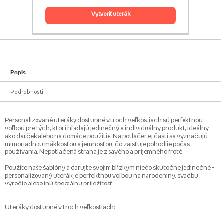
vytvoriť uterák
Popis
Podrobnosti
Personalizované uteráky dostupné v troch veľkostiach sú perfektnou
voľbou pre tých, ktorí hľadajú jedinečný a individuálny produkt, ideálny
ako darček alebo na domáce použitie. Na potlačenej časti sa vyznačujú
mimoriadnou mäkkosťou a jemnosťou, čo zaisťuje pohodlie počas
používania. Nepotlačená strana je z savého a príjemného froté.
Použite naše šablóny a darujte svojim blízkym niečo skutočne jedinečné -
personalizovaný uterák je perfektnou voľbou na narodeniny, svadbu,
výročie alebo inú špeciálnu príležitosť.
Uteráky dostupné v troch veľkostiach: