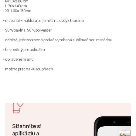
- M 50x100 cm
- L 70x140 cm
- XL 100x150cm
- materiál - mäkká a príjemná na dotyk tkanina
- 50 % bavlna, 50 % polyester
- odolná, jednostranná potlač vyrobená sublimačnou metódou
- bezpečný pre pokožku
- upravené hrany
- možno prať na 40 stupňoch
Stiahnite si
aplikáciu a