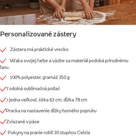
Personalizované zástery
Zástera má praktické vrecko
Vďaka svojej farbe a väzbe sa materiál podobá prírodnému
ľanu.
100% polyester, gramáž
350 g
odolná sublimačná potlač
T
jedna veľkosť, šírka 63 cm, dĺžka 78 cm
J.
Pracka na nastavenie dĺžky horného popruhu
Zviazané v páse
Pokyny na pranie
robiť
30 stupňov Celzia