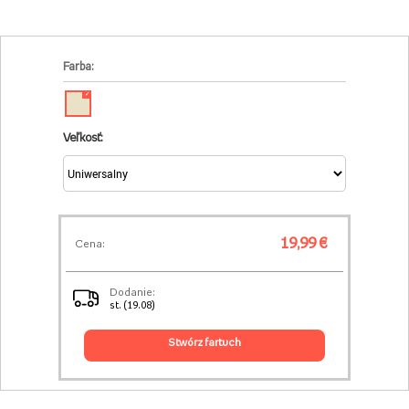
Farba:
✓
Veľkosť:
19,99 €
Cena:
Dodanie:
st. (19.08)
stwórz fartuch