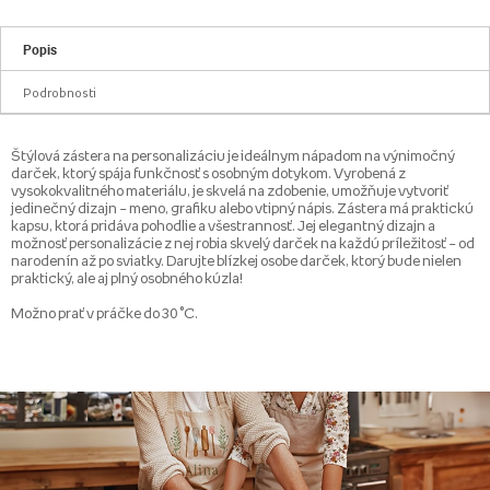
Popis
Podrobnosti
Štýlová zástera na personalizáciu je ideálnym nápadom na výnimočný
darček, ktorý spája funkčnosť s osobným dotykom. Vyrobená z
vysokokvalitného materiálu, je skvelá na zdobenie, umožňuje vytvoriť
jedinečný dizajn – meno, grafiku alebo vtipný nápis. Zástera má praktickú
kapsu, ktorá pridáva pohodlie a všestrannosť. Jej elegantný dizajn a
možnosť personalizácie z nej robia skvelý darček na každú príležitosť – od
narodenín až po sviatky. Darujte blízkej osobe darček, ktorý bude nielen
praktický, ale aj plný osobného kúzla!
Možno prať v práčke do 30 °C.