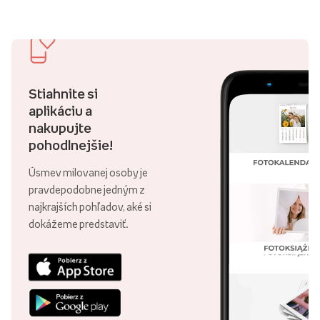
Stiahnite si
aplikáciu a
nakupujte
pohodlnejšie!
Úsmev milovanej osoby je
pravdepodobne jedným z
najkrajších pohľadov, aké si
dokážeme predstaviť.