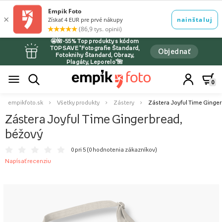
🤩🌺-55% Top produkty s kódom
TOPSAVE *Fotografie Štandard,
Objednať
Fotoknihy Štandard, Obrazy,
Plagáty, Leporelo*🌺
0
empikfoto.sk
Všetky produkty
Zástery
Zástera Joyful Time Ginger
Zástera Joyful Time Gingerbread,
béžový
0 pri 5 (
0 hodnotenia zákazníkov
)
Napísať recenziu