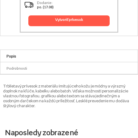
Dodanie:
po. (17.08)
vytvoriť prívesok
Popis
Podrobnosti
Trblietavý prívesok z materiálu imitujúceho kožu je módny a výrazný
doplnok na kľúče, kabelku alebo batoh. Vďaka možnosti personalizácie
vlastnou fotografiou, grafikou alebo textom sa stáva jedinečným a
osobným darčekom na každú príležitosť. Lesklé prevedenie mu dodáva
štýlový charakter.
Naposledy zobrazené