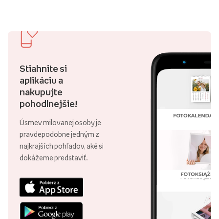
Stiahnite si
aplikáciu a
nakupujte
pohodlnejšie!
Úsmev milovanej osoby je
pravdepodobne jedným z
najkrajších pohľadov, aké si
dokážeme predstaviť.