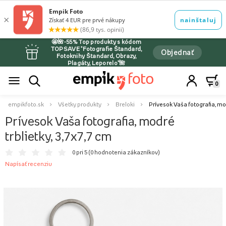
🤩🌺-55% Top produkty s kódom
TOPSAVE *Fotografie Štandard,
Objednať
Fotoknihy Štandard, Obrazy,
Plagáty, Leporelo*🌺
0
empikfoto.sk
Všetky produkty
Breloki
Prívesok Vaša fotografia, mod
Prívesok Vaša fotografia, modré
trblietky, 3,7x7,7 cm
0 pri 5 (
0 hodnotenia zákazníkov
)
Napísať recenziu