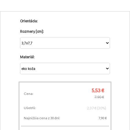
Orientácia:
Rozmery [cm]:
Materiál:
5,53 €
Cena:
7,90 €
2,37 € (30%)
Ušetríš:
Najnižšia cena z 30 dní:
7,90 €