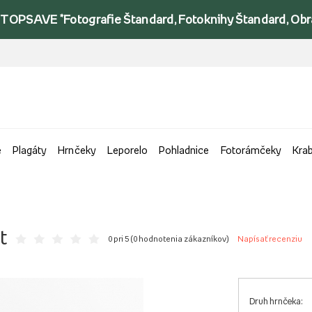
TOPSAVE *Fotografie Štandard, Fotoknihy Štandard, Obraz
e
Plagáty
Hrnčeky
Leporelo
Pohladnice
Fotorámčeky
Kra
t
0 pri 5 (
0 hodnotenia zákazníkov
)
Napísať recenziu
Druh hrnčeka: