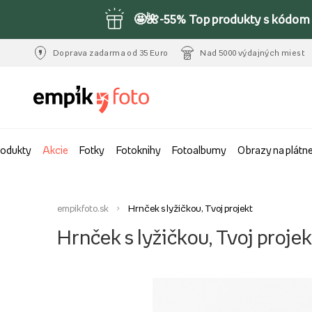
🤩🌺-55% Top produkty s kódom 
Doprava zadarma od 35 Euro
Nad 5000 výdajných miest
rodukty
Akcie
Fotky
Fotoknihy
Fotoalbumy
Obrazy na plátn
empikfoto.sk
Hrnček s lyžičkou, Tvoj projekt
Hrnček s lyžičkou, Tvoj projek