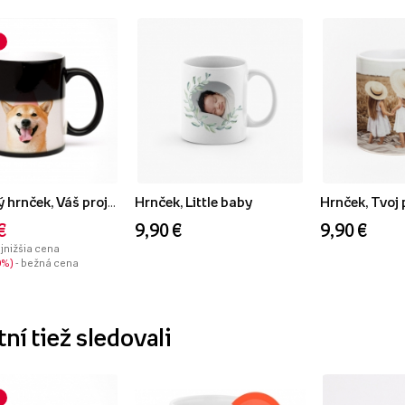
Magický hrnček, Váš projekt s fotkou
Hrnček, Little baby
Hrnček, Tvoj 
€
9,90 €
9,90 €
ajnižšia cena
0%
- bežná cena
ní tiež sledovali