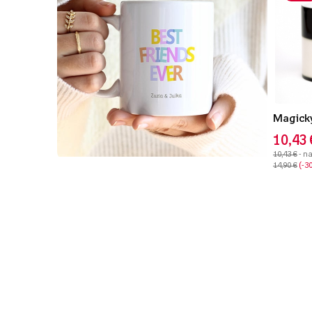
Magický
10,43 
10,43 €
- n
14,90 €
-3