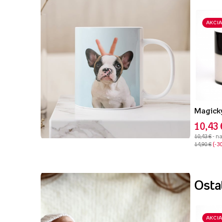
AKCIA
10,43 
10,43 €
- n
14,90 €
-3
Ostat
AKCIA