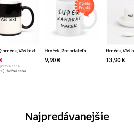
 hrnček, Váš text
Hrnček, Pre priateľa
Hrnček, Váš t
€
9,90 €
13,90 €
ajnižšia cena
0%
- bežná cena
Najpredávanejšie