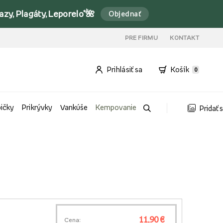
y, Plagáty, Leporelo*🌺
Objednať
PRE FIRMU
KONTAKT
Prihlásiť sa
Košík
0
bičky
Prikrývky
Vankúše
Kempovanie
Pridať 
11,90 €
Cena: