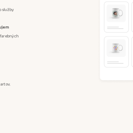
o služby
áujem
a farebných
artov,