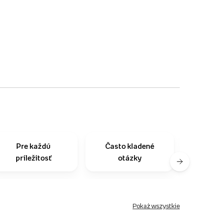
Pre každú
Často kladené
Na
príležitosť
otázky
zo
Pokaż wszystkie