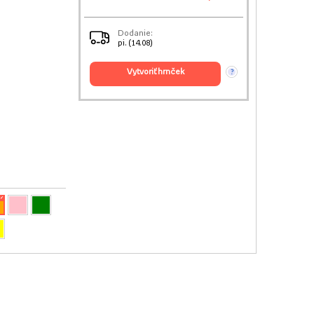
Dodanie:
pi. (14.08)
vytvoriť hrnček
?
✓