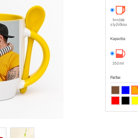
hrnček
s lyžičkou
Kapacita:
350 ml
Farba: