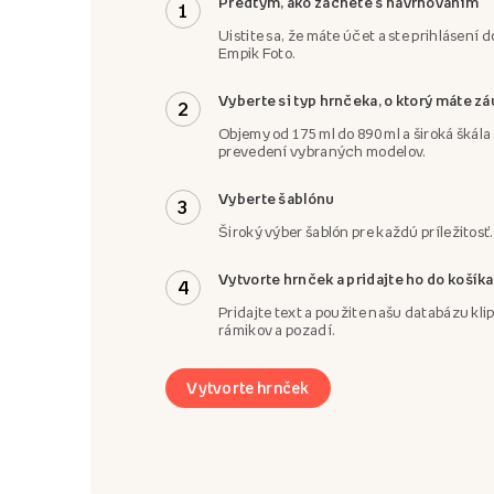
Predtým, ako začnete s navrhovaním
1
Uistite sa, že máte účet a ste prihlásení d
Empik Foto.
Vyberte si typ hrnčeka, o ktorý máte z
2
Objemy od 175 ml do 890 ml a široká škál
prevedení vybraných modelov.
Vyberte šablónu
3
Široký výber šablón pre každú príležitosť.
Vytvorte hrnček a pridajte ho do košíka
4
Pridajte text a použite našu databázu klip
rámikov a pozadí.
Vytvorte hrnček