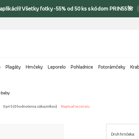
 aplikácii! Všetky fotky -55% od 50 ks s kódom PRIN55🌺
e
Plagáty
Hrnčeky
Leporelo
Pohladnice
Fotorámčeky
Kra
e baby
0 pri 5 (
0 hodnotenia zákazníkov
)
Napísať recenziu
Druh hrnčeka: