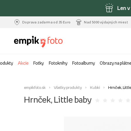
Len v
Doprava zadarma od 35 Euro
Nad 5000 výdajných miest
rodukty
Akcie
Fotky
Fotoknihy
Fotoalbumy
Obrazy na plátn
empikfoto.sk
Všetky produkty
Kubki
Hrnček, Littl
Hrnček, Little baby