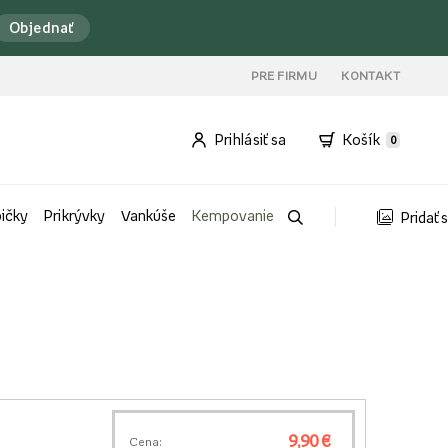
Objednať
PRE FIRMU
KONTAKT
Prihlásiť sa
Košík
0
bičky
Prikrývky
Vankúše
Kempovanie
Pridať 
9,90 €
Cena: