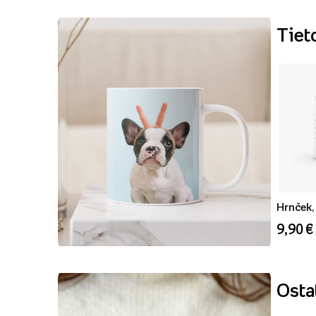
Tiet
Hrnček, 
9,90 €
Ostat