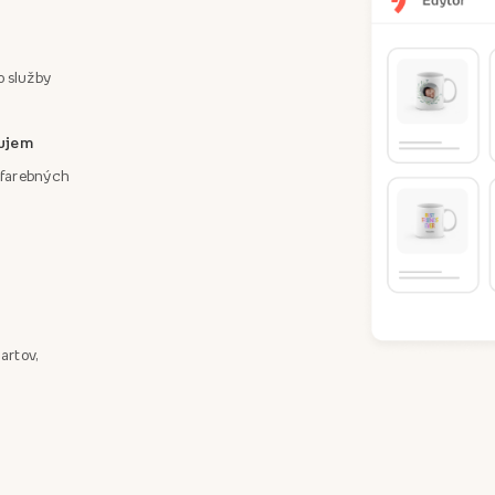
o služby
áujem
a farebných
artov,