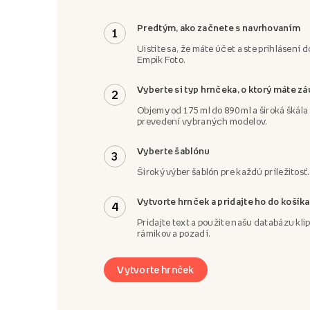
Predtým, ako začnete s navrhovaním
1
Uistite sa, že máte účet a ste prihlásení d
Empik Foto.
Vyberte si typ hrnčeka, o ktorý máte z
2
Objemy od 175 ml do 890 ml a široká škál
prevedení vybraných modelov.
Vyberte šablónu
3
Široký výber šablón pre každú príležitosť.
Vytvorte hrnček a pridajte ho do košíka
4
Pridajte text a použite našu databázu klip
rámikov a pozadí.
Vytvorte hrnček