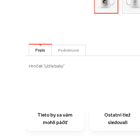
Popis
Podrobnosti
Hrnček "Little baby"
Tieto by sa vám
Ostatní tiež
mohli páčiť
sledovali