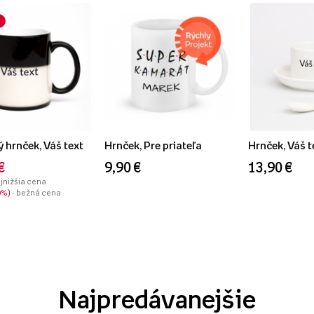
 hrnček, Váš text
Hrnček, Pre priateľa
Hrnček, Váš t
€
9,90 €
13,90 €
ajnižšia cena
0%
- bežná cena
Najpredávanejšie