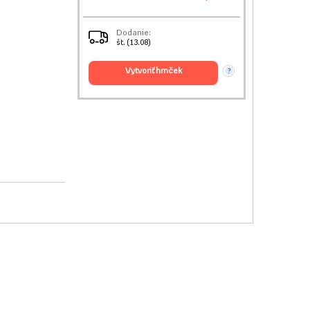
Dodanie:
št. (13.08)
vytvoriť hrnček
?