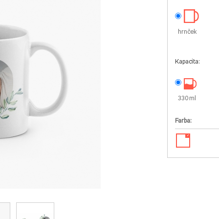
hrnček
Kapacita:
330 ml
Farba:
✓