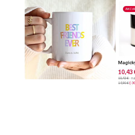
AKCIA
Magický
10,43 
10,43 €
- n
14,90 €
-3