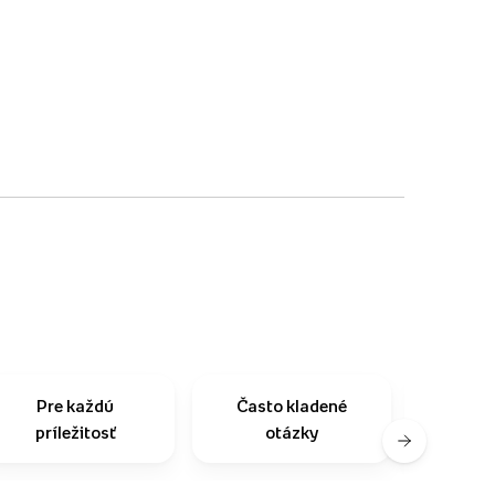
Pre každú
Často kladené
Na
príležitosť
otázky
zo