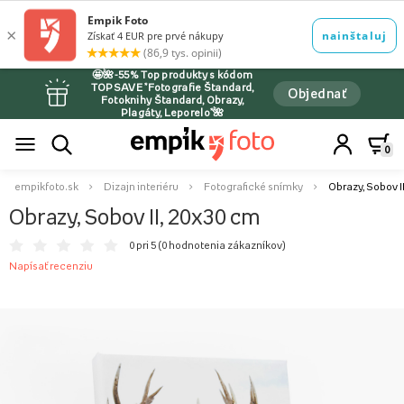
🤩🌺-55% Top produkty s kódom
TOPSAVE *Fotografie Štandard,
Objednať
Fotoknihy Štandard, Obrazy,
Plagáty, Leporelo*🌺
0
empikfoto.sk
Dizajn interiéru
Fotografické snímky
Obrazy, Sobov I
Obrazy, Sobov II, 20x30 cm
0 pri 5 (
0 hodnotenia zákazníkov
)
Napísať recenziu