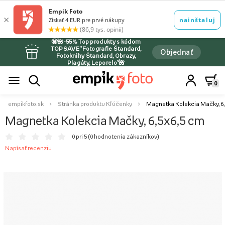
🤩🌺-55% Top produkty s kódom
TOPSAVE *Fotografie Štandard,
Objednať
Fotoknihy Štandard, Obrazy,
Plagáty, Leporelo*🌺
0
empikfoto.sk
Stránka produktu Kľúčenky
Magnetka Kolekcia Mačky, 6,
Magnetka Kolekcia Mačky, 6,5x6,5 cm
0 pri 5 (
0 hodnotenia zákazníkov
)
Napísať recenziu