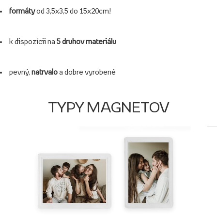
formáty
od 3,5x3,5 do 15x20cm!
k dispozícii na
5 druhov materiálu
pevný,
natrvalo
a dobre vyrobené
TYPY MAGNETOV