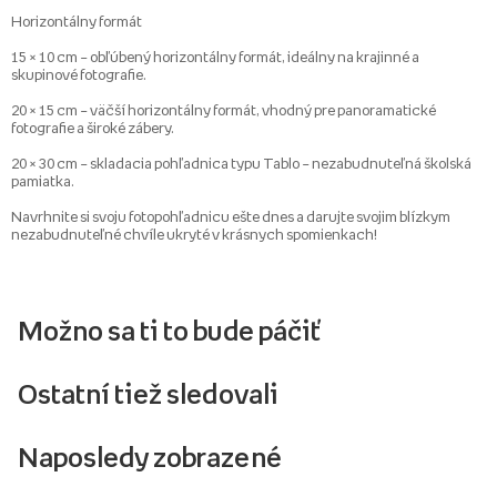
Horizontálny formát
15 × 10 cm – obľúbený horizontálny formát, ideálny na krajinné a
skupinové fotografie.
20 × 15 cm – väčší horizontálny formát, vhodný pre panoramatické
fotografie a široké zábery.
20 × 30 cm – skladacia pohľadnica typu Tablo – nezabudnuteľná školská
pamiatka.
Navrhnite si svoju fotopohľadnicu ešte dnes a darujte svojim blízkym
nezabudnuteľné chvíle ukryté v krásnych spomienkach!
Možno sa ti to bude páčiť
Ostatní tiež sledovali
Naposledy zobrazené