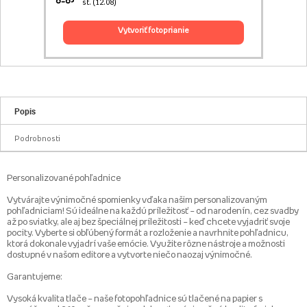
st. (12.08)
vytvoriť fotoprianie
Popis
Podrobnosti
Personalizované pohľadnice
Vytvárajte výnimočné spomienky vďaka našim personalizovaným
pohľadniciam! Sú ideálne na každú príležitosť – od narodenín, cez svadby
až po sviatky, ale aj bez špeciálnej príležitosti – keď chcete vyjadriť svoje
pocity. Vyberte si obľúbený formát a rozloženie a navrhnite pohľadnicu,
ktorá dokonale vyjadrí vaše emócie. Využite rôzne nástroje a možnosti
dostupné v našom editore a vytvorte niečo naozaj výnimočné.
Garantujeme:
Vysoká kvalita tlače – naše fotopohľadnice sú tlačené na papier s