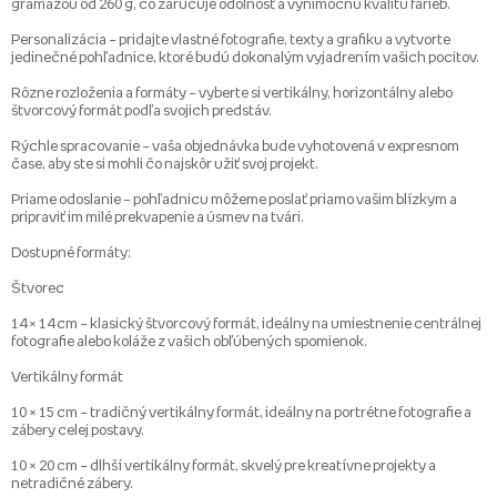
gramážou od 260 g, čo zaručuje odolnosť a výnimočnú kvalitu farieb.
Personalizácia – pridajte vlastné fotografie, texty a grafiku a vytvorte
jedinečné pohľadnice, ktoré budú dokonalým vyjadrením vašich pocitov.
Rôzne rozloženia a formáty – vyberte si vertikálny, horizontálny alebo
štvorcový formát podľa svojich predstáv.
Rýchle spracovanie – vaša objednávka bude vyhotovená v expresnom
čase, aby ste si mohli čo najskôr užiť svoj projekt.
Priame odoslanie – pohľadnicu môžeme poslať priamo vašim blízkym a
pripraviť im milé prekvapenie a úsmev na tvári.
Dostupné formáty:
Štvorec
14 × 14 cm – klasický štvorcový formát, ideálny na umiestnenie centrálnej
fotografie alebo koláže z vašich obľúbených spomienok.
Vertikálny formát
10 × 15 cm – tradičný vertikálny formát, ideálny na portrétne fotografie a
zábery celej postavy.
10 × 20 cm – dlhší vertikálny formát, skvelý pre kreatívne projekty a
netradičné zábery.