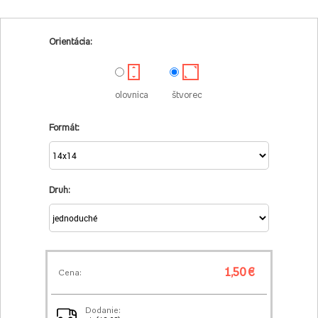
Orientácia:
olovnica
štvorec
Formát:
Druh:
1,50 €
Cena:
Dodanie: