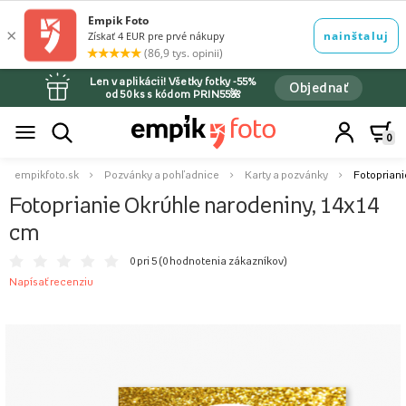
Len v aplikácii! Všetky fotky -55%
Objednať
od 50 ks s kódom PRIN55🌺
0
empikfoto.sk
Pozvánky a pohľadnice
Karty a pozvánky
Fotopriani
Fotoprianie Okrúhle narodeniny, 14x14
cm
0 pri 5 (
0 hodnotenia zákazníkov
)
Napísať recenziu