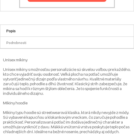
Popis
Podrobnosti
Unisex mikiny
Unisex mikiny s možnosťou personalizácie sú skvelou voľbou pre každého,
kto chce vyjadriť svoju osobnosť. Veľká plocha na potlač umožňuje
vytvoriť jedinečný dizajn podľa vlastného návrhu. Kvalitné materiály
zaručujú teplo, pohodlie a dlhú životnosť. Klasický strih zabezpečuje, že
mikina sa hodí k rôznym štýlom oblečenia. Je to spojenie funkčnosti a
individuálneho dizajnu.
Mikiny hoodie
Mikiny typu hoodie sú streetwearová klasika, ktorá nikdy nevyjde z módy.
Sú vybavené kapucňou a klokankovým vreckom, čo zaručuje pohodlie a
praktickosť. Personalizovaná potlač im dodáva jedinečný charakter a
umožňuje vyniknúť z davu. Mäkká vnútorná vrstva poskytuje teplo počas
chladnejších dní. Ideálne na bežné nosenie, prechádzky aj oddych.