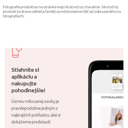
Fotografie produktov na stránke majú ilustračný charakter. Skutočný
produkt (vrátane odtieňa farieb) sa môže mierne líšiť od zobrazeného na
fotografiách.
Stiahnite si
aplikáciu a
nakupujte
pohodlnejšie!
Úsmev milovanej osoby je
pravdepodobne jedným z
najkrajších pohľadov, aké si
dokážeme predstaviť.