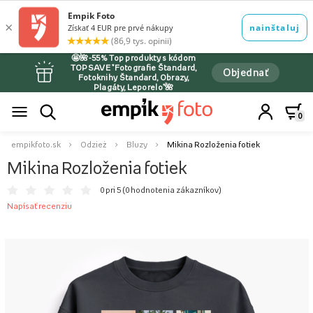
🤩🌺-55% Top produkty s kódom
TOPSAVE *Fotografie Štandard,
Objednať
Fotoknihy Štandard, Obrazy,
Plagáty, Leporelo*🌺
0
empikfoto.sk
Odzież
Bluzy
Mikina Rozloženia fotiek
Mikina Rozloženia fotiek
0 pri 5 (
0 hodnotenia zákazníkov
)
Napísať recenziu