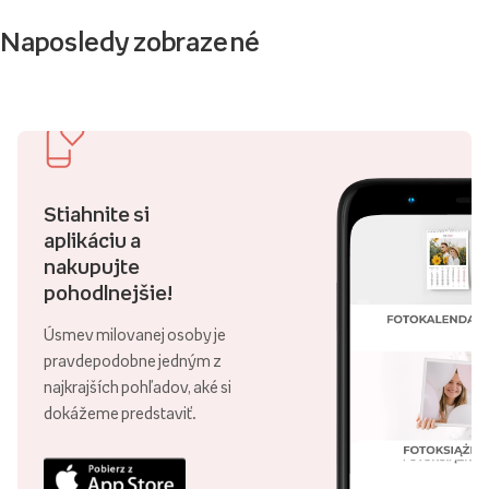
Naposledy zobrazené
Stiahnite si
aplikáciu a
nakupujte
pohodlnejšie!
Úsmev milovanej osoby je
pravdepodobne jedným z
najkrajších pohľadov, aké si
dokážeme predstaviť.