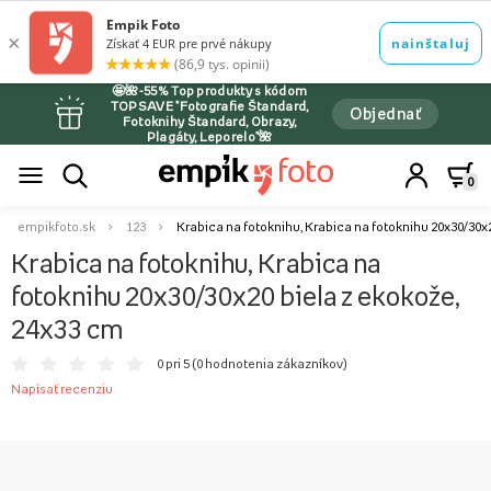
🤩🌺-55% Top produkty s kódom
TOPSAVE *Fotografie Štandard,
Objednať
Fotoknihy Štandard, Obrazy,
Plagáty, Leporelo*🌺
0
empikfoto.sk
123
Krabica na fotoknihu, Krabica na fotoknihu 20x30/30x
Krabica na fotoknihu, Krabica na
fotoknihu 20x30/30x20 biela z ekokože,
24x33 cm
0 pri 5 (
0 hodnotenia zákazníkov
)
Napísať recenziu