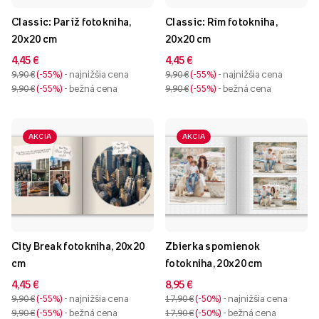
Classic: Paríž fotokniha,
Classic: Rím fotokniha,
20x20 cm
20x20 cm
4,45 €
4,45 €
9,90 €
-55%
- najnižšia cena
9,90 €
-55%
- najnižšia cena
9,90 €
-55%
- bežná cena
9,90 €
-55%
- bežná cena
AKCIA
AKCIA
City Break fotokniha, 20x20
Zbierka spomienok
cm
fotokniha, 20x20 cm
4,45 €
8,95 €
9,90 €
-55%
- najnižšia cena
17,90 €
-50%
- najnižšia cena
9,90 €
-55%
- bežná cena
17,90 €
-50%
- bežná cena