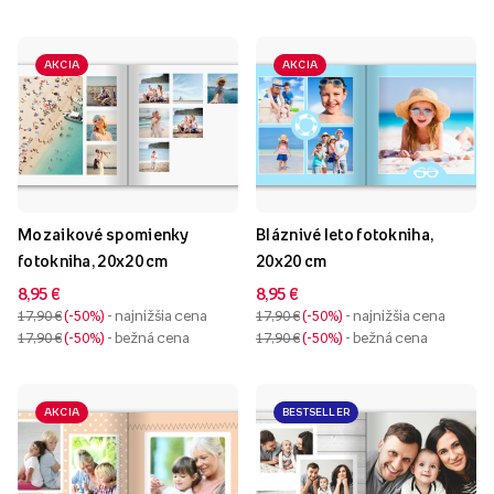
AKCIA
AKCIA
Mozaikové spomienky
Bláznivé leto fotokniha,
fotokniha, 20x20 cm
20x20 cm
8,95 €
8,95 €
17,90 €
-50%
- najnižšia cena
17,90 €
-50%
- najnižšia cena
17,90 €
-50%
- bežná cena
17,90 €
-50%
- bežná cena
AKCIA
BESTSELLER