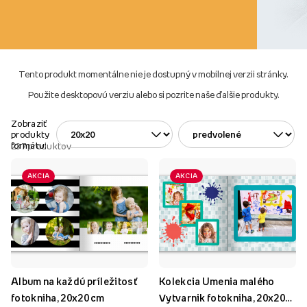
Tento produkt momentálne nie je dostupný v mobilnej verzii stránky.
Použite desktopovú verziu alebo si pozrite naše ďalšie produkty.
Zobraziť
produkty
formátu:
237
produktov
AKCIA
AKCIA
Album na každú príležitosť
Kolekcia Umenia malého
fotokniha, 20x20 cm
Vytvarnik fotokniha, 20x20