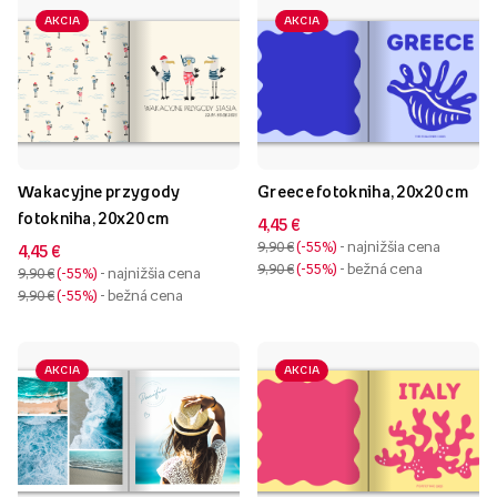
AKCIA
AKCIA
Wakacyjne przygody
Greece fotokniha, 20x20 cm
fotokniha, 20x20 cm
4,45 €
9,90 €
-55%
- najnižšia cena
4,45 €
9,90 €
-55%
- bežná cena
9,90 €
-55%
- najnižšia cena
9,90 €
-55%
- bežná cena
AKCIA
AKCIA