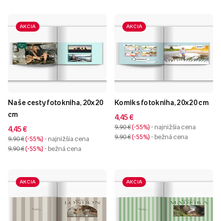
AKCIA
AKCIA
Naše cesty fotokniha, 20x20
Komiks fotokniha, 20x20 cm
cm
4,45 €
9,90 €
-55%
- najnižšia cena
4,45 €
9,90 €
-55%
- bežná cena
9,90 €
-55%
- najnižšia cena
9,90 €
-55%
- bežná cena
AKCIA
AKCIA