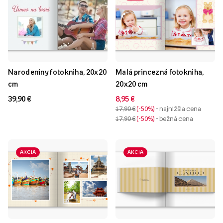
Narodeniny fotokniha, 20x20
Malá princezná fotokniha,
cm
20x20 cm
39,90 €
8,95 €
17,90 €
-50%
- najnižšia cena
17,90 €
-50%
- bežná cena
AKCIA
AKCIA