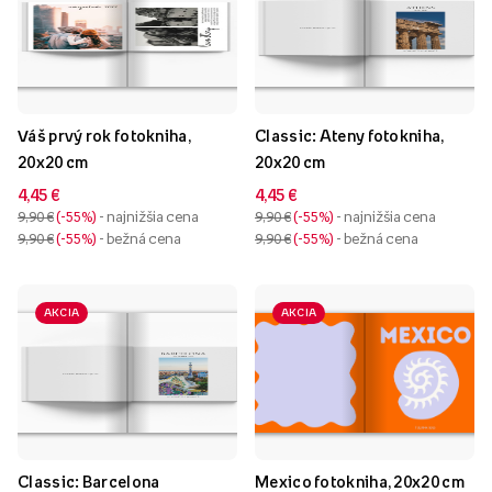
Váš prvý rok fotokniha,
Classic: Ateny fotokniha,
20x20 cm
20x20 cm
4,45 €
4,45 €
9,90 €
-55%
- najnižšia cena
9,90 €
-55%
- najnižšia cena
9,90 €
-55%
- bežná cena
9,90 €
-55%
- bežná cena
AKCIA
AKCIA
Classic: Barcelona
Mexico fotokniha, 20x20 cm