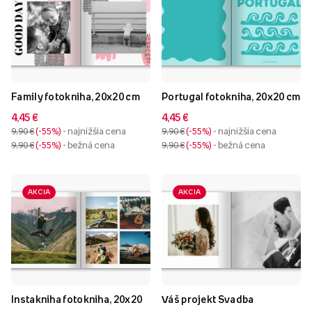
Family fotokniha, 20x20 cm
Portugal fotokniha, 20x20 cm
4,45 €
4,45 €
9,90 €
-55%
- najnižšia cena
9,90 €
-55%
- najnižšia cena
9,90 €
-55%
- bežná cena
9,90 €
-55%
- bežná cena
AKCIA
AKCIA
Instakniha fotokniha, 20x20
Váš projekt Svadba