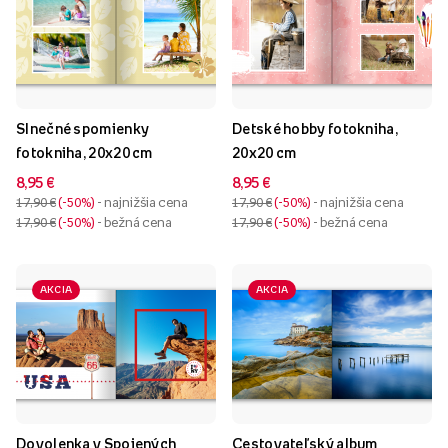
Slnečné spomienky
Detské hobby fotokniha,
fotokniha, 20x20 cm
20x20 cm
8,95 €
8,95 €
17,90 €
-50%
- najnižšia cena
17,90 €
-50%
- najnižšia cena
17,90 €
-50%
- bežná cena
17,90 €
-50%
- bežná cena
AKCIA
AKCIA
Dovolenka v Spojených
Cestovateľský album