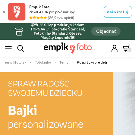
🤩🌺-55% Top produkty s kódom
TOPSAVE *Fotografie Štandard,
Objednať
Fotoknihy Štandard, Obrazy,
Plagáty, Leporelo*🌺
0
empikfoto.sk
Fotoknihy
Témy
Rozprávky pre deti