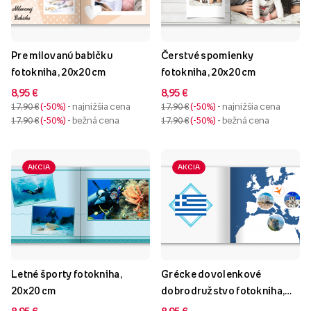
Pre milovanú babičku
Čerstvé spomienky
fotokniha, 20x20 cm
fotokniha, 20x20 cm
8,95 €
8,95 €
17,90 €
-50%
- najnižšia cena
17,90 €
-50%
- najnižšia cena
17,90 €
-50%
- bežná cena
17,90 €
-50%
- bežná cena
AKCIA
AKCIA
Letné športy fotokniha,
Grécke dovolenkové
20x20 cm
dobrodružstvo fotokniha,
20x20 cm