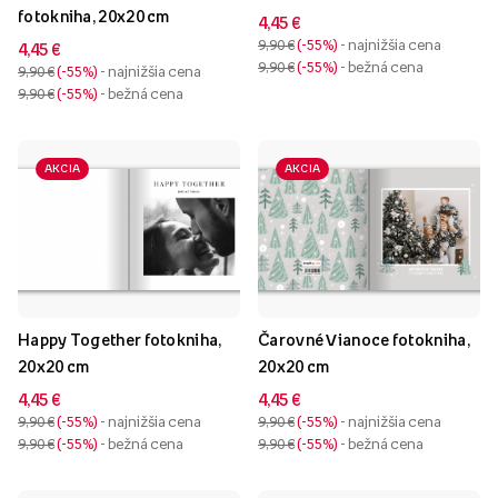
fotokniha, 20x20 cm
4,45 €
9,90 €
-55%
- najnižšia cena
4,45 €
9,90 €
-55%
- bežná cena
9,90 €
-55%
- najnižšia cena
9,90 €
-55%
- bežná cena
AKCIA
AKCIA
Happy Together fotokniha,
Čarovné Vianoce fotokniha,
20x20 cm
20x20 cm
4,45 €
4,45 €
9,90 €
-55%
- najnižšia cena
9,90 €
-55%
- najnižšia cena
9,90 €
-55%
- bežná cena
9,90 €
-55%
- bežná cena