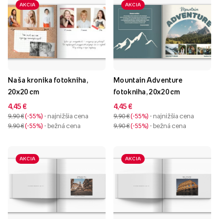
AKCIA
AKCIA
Naša kronika fotokniha,
Mountain Adventure
20x20 cm
fotokniha, 20x20 cm
4,45 €
4,45 €
9,90 €
-55%
- najnižšia cena
9,90 €
-55%
- najnižšia cena
9,90 €
-55%
- bežná cena
9,90 €
-55%
- bežná cena
AKCIA
AKCIA