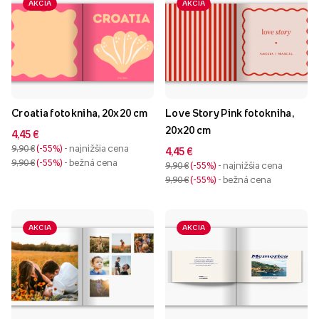
AKCIA
AKCIA
Croatia fotokniha, 20x20 cm
Love Story Pink fotokniha,
20x20 cm
4,45 €
9,90 €
-55%
- najnižšia cena
4,45 €
9,90 €
-55%
- bežná cena
9,90 €
-55%
- najnižšia cena
9,90 €
-55%
- bežná cena
AKCIA
AKCIA