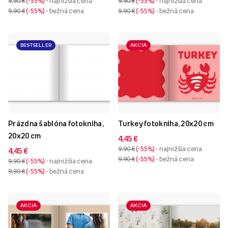
9,90 €
-55%
- najnižšia cena
9,90 €
-55%
- najnižšia cena
9,90 €
-55%
- bežná cena
9,90 €
-55%
- bežná cena
BESTSELLER
AKCIA
Prázdna šablóna fotokniha,
Turkey fotokniha, 20x20 cm
20x20 cm
4,45 €
9,90 €
-55%
- najnižšia cena
4,45 €
9,90 €
-55%
- bežná cena
9,90 €
-55%
- najnižšia cena
9,90 €
-55%
- bežná cena
AKCIA
AKCIA