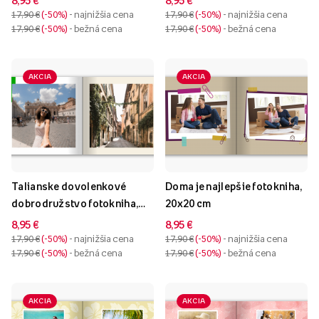
8,95 €
8,95 €
17,90 €
-50%
- najnižšia cena
17,90 €
-50%
- najnižšia cena
17,90 €
-50%
- bežná cena
17,90 €
-50%
- bežná cena
AKCIA
AKCIA
Talianske dovolenkové
Doma je najlepšie fotokniha,
dobrodružstvo fotokniha,
20x20 cm
20x20 cm
8,95 €
8,95 €
17,90 €
-50%
- najnižšia cena
17,90 €
-50%
- najnižšia cena
17,90 €
-50%
- bežná cena
17,90 €
-50%
- bežná cena
AKCIA
AKCIA