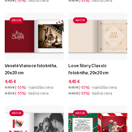
9,90 €
-55%
- bežná cena
9,90 €
-55%
- bežná cena
AKCIA
AKCIA
Veselé Vianoce fotokniha,
Love Story Classic
20x20 cm
fotokniha, 20x20 cm
4,45 €
4,45 €
9,90 €
-55%
- najnižšia cena
9,90 €
-55%
- najnižšia cena
9,90 €
-55%
- bežná cena
9,90 €
-55%
- bežná cena
AKCIA
AKCIA