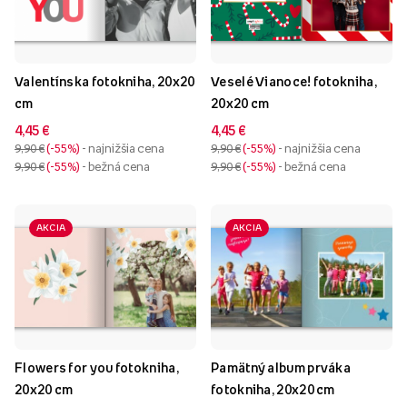
Valentínska fotokniha, 20x20
Veselé Vianoce! fotokniha,
cm
20x20 cm
4,45 €
4,45 €
9,90 €
-55%
- najnižšia cena
9,90 €
-55%
- najnižšia cena
9,90 €
-55%
- bežná cena
9,90 €
-55%
- bežná cena
AKCIA
AKCIA
Flowers for you fotokniha,
Pamätný album prváka
20x20 cm
fotokniha, 20x20 cm