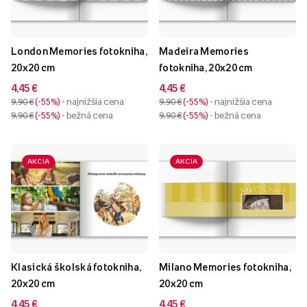
London Memories fotokniha,
Madeira Memories
20x20 cm
fotokniha, 20x20 cm
4,45 €
4,45 €
9,90 €
-55%
- najnižšia cena
9,90 €
-55%
- najnižšia cena
9,90 €
-55%
- bežná cena
9,90 €
-55%
- bežná cena
AKCIA
AKCIA
Klasická školská fotokniha,
Milano Memories fotokniha,
20x20 cm
20x20 cm
4,45 €
4,45 €