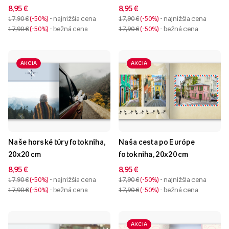
cm
8,95 €
8,95 €
17,90 €
-50%
- najnižšia cena
17,90 €
-50%
- najnižšia cena
17,90 €
-50%
- bežná cena
17,90 €
-50%
- bežná cena
AKCIA
AKCIA
Naše horské túry fotokniha,
Naša cesta po Európe
20x20 cm
fotokniha, 20x20 cm
8,95 €
8,95 €
17,90 €
-50%
- najnižšia cena
17,90 €
-50%
- najnižšia cena
17,90 €
-50%
- bežná cena
17,90 €
-50%
- bežná cena
AKCIA