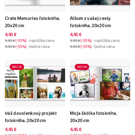
Crete Memories fotokniha,
Album z vašej cesty
20x20 cm
fotokniha, 20x20 cm
4,45 €
4,45 €
9,90 €
-55%
- najnižšia cena
9,90 €
-55%
- najnižšia cena
9,90 €
-55%
- bežná cena
9,90 €
-55%
- bežná cena
AKCIA
AKCIA
Váš dovolenkový projekt
Moja škôlka fotokniha,
fotokniha, 20x20 cm
20x20 cm
4,45 €
4,45 €