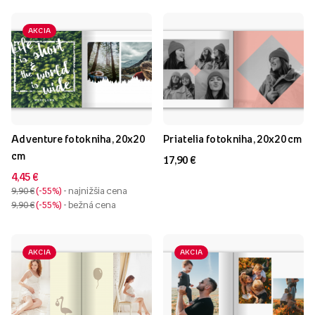
AKCIA
Adventure fotokniha, 20x20
Priatelia fotokniha, 20x20 cm
cm
17,90 €
4,45 €
9,90 €
-55%
- najnižšia cena
9,90 €
-55%
- bežná cena
AKCIA
AKCIA