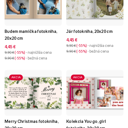
Budem mamička fotokniha,
Jár fotokniha, 20x20 cm
20x20 cm
4,45 €
9,90 €
-55%
- najnižšia cena
4,45 €
9,90 €
-55%
- bežná cena
9,90 €
-55%
- najnižšia cena
9,90 €
-55%
- bežná cena
AKCIA
AKCIA
Merry Christmas fotokniha,
Kolekcia You go, girl