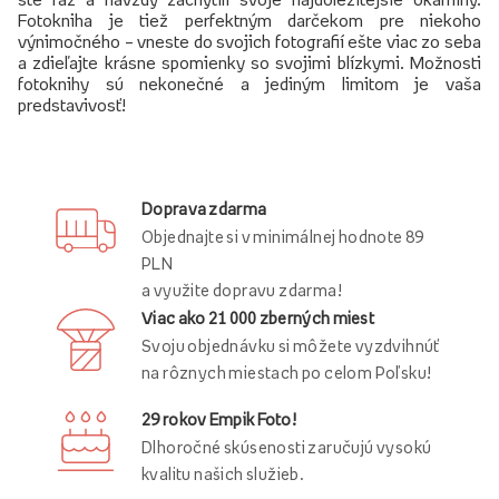
Fotokniha je tiež perfektným darčekom pre niekoho
výnimočného – vneste do svojich fotografií ešte viac zo seba
a zdieľajte krásne spomienky so svojimi blízkymi. Možnosti
fotoknihy sú nekonečné a jediným limitom je vaša
predstavivosť!
Doprava zdarma
Objednajte si v minimálnej hodnote 89
PLN
a využite dopravu zdarma!
Viac ako 21 000 zberných miest
Svoju objednávku si môžete vyzdvihnúť
na rôznych miestach po celom Poľsku!
29 rokov Empik Foto!
Dlhoročné skúsenosti zaručujú vysokú
kvalitu našich služieb.