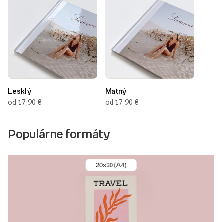
Lesklý
Matný
od 17,90 €
od 17,90 €
Populárne formáty