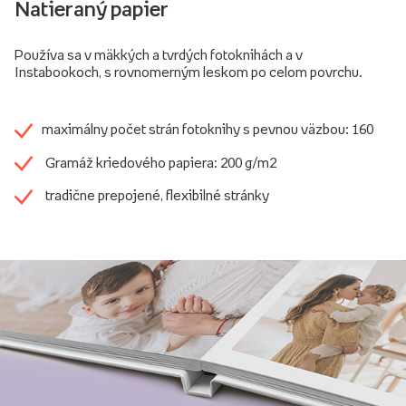
Natieraný papier
Používa sa v mäkkých a tvrdých fotoknihách a v
Instabookoch, s rovnomerným leskom po celom povrchu.
maximálny počet strán fotoknihy s pevnou väzbou: 160
Gramáž kriedového papiera: 200 g/m2
tradične prepojené, flexibilné stránky