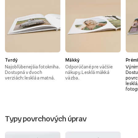
Tvrdý
Mäkký
Prém
Najobľúbenejšia fotokniha.
Odporúčané pre väčšie
Výnim
Dostupná v dvoch
nákupy. Lesklá mäkká
Dostu
verziách: lesklá a matná.
väzba.
povrc
lesklá
fotog
Typy povrchových úprav