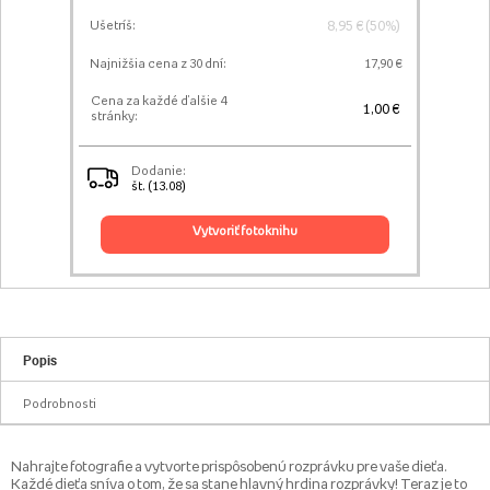
8,95 € (50%)
Ušetríš:
Najnižšia cena z 30 dní:
17,90 €
Cena za každé ďalšie 4
1,00 €
stránky:
Dodanie:
št. (13.08)
vytvoriť fotoknihu
Popis
Podrobnosti
Nahrajte fotografie a vytvorte prispôsobenú rozprávku pre vaše dieťa.
Každé dieťa sníva o tom, že sa stane hlavný hrdina rozprávky! Teraz je to