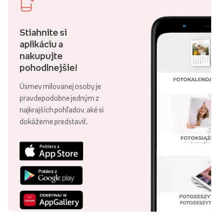
Stiahnite si
aplikáciu a
nakupujte
pohodlnejšie!
Úsmev milovanej osoby je
pravdepodobne jedným z
najkrajších pohľadov, aké si
dokážeme predstaviť.