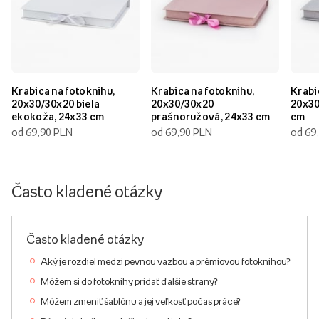
Krabica na fotoknihu,
Krabica na fotoknihu,
Krabi
20x30/30x20 biela
20x30/30x20
20x30
ekokoža, 24x33 cm
prašnoružová, 24x33 cm
cm
od 69,90 PLN
od 69,90 PLN
od 69
Často kladené otázky
Často kladené otázky
Aký je rozdiel medzi pevnou väzbou a prémiovou fotoknihou?
Môžem si do fotoknihy pridať ďalšie strany?
Môžem zmeniť šablónu a jej veľkosť počas práce?