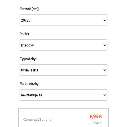
Formát [cm]:
Papier:
Typ väzby:
Farba väzby:
8,95 €
Cena (za
28
strana.):
17,90 €