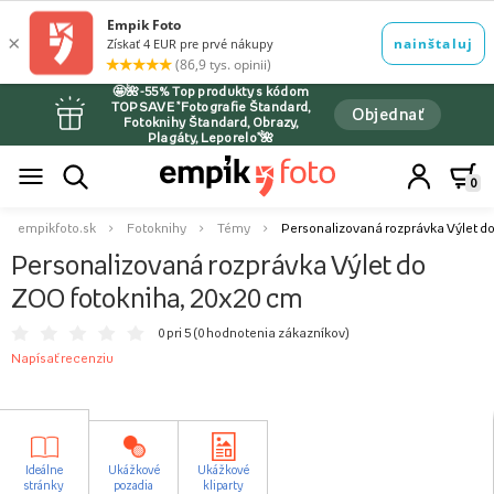
🤩🌺-55% Top produkty s kódom
TOPSAVE *Fotografie Štandard,
Objednať
Fotoknihy Štandard, Obrazy,
Plagáty, Leporelo*🌺
0
empikfoto.sk
Fotoknihy
Témy
Personalizovaná rozprávka Výlet d
Personalizovaná rozprávka Výlet do
ZOO fotokniha, 20x20 cm
0 pri 5 (
0 hodnotenia zákazníkov
)
Napísať recenziu
Ideálne
Ukážkové
Ukážkové
stránky
pozadia
kliparty