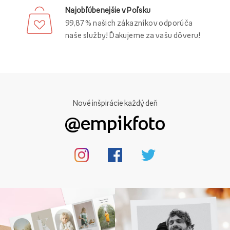
Najobľúbenejšie v Poľsku
99,87 % našich zákazníkov odporúča
naše služby! Ďakujeme za vašu dôveru!
Nové inšpirácie každý deň
@empikfoto