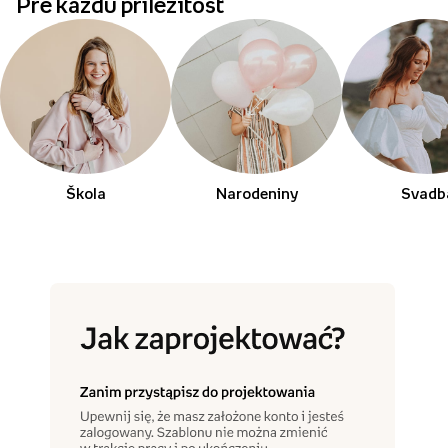
Pre každú príležitosť
Škola
Narodeniny
Svadb