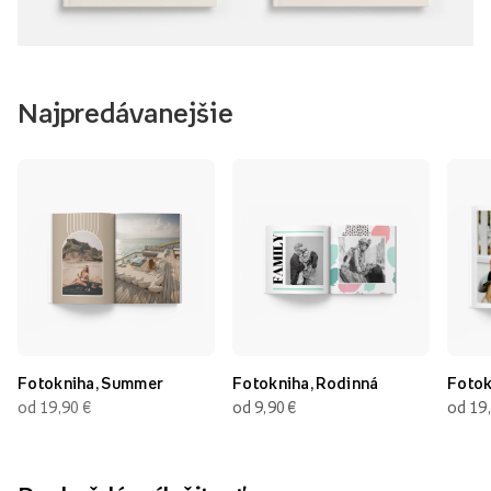
Najpredávanejšie
Fotokniha, Summer
Fotokniha, Rodinná
Fotok
od 19,90
€
od 9,90
€
od 19