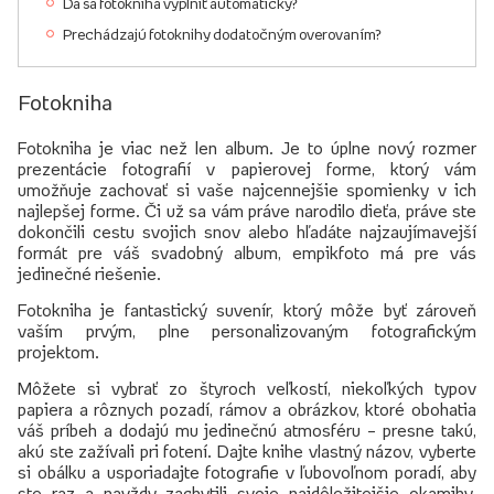
Dá sa fotokniha vyplniť automaticky?
Prechádzajú fotoknihy dodatočným overovaním?
Fotokniha
Fotokniha je viac než len album. Je to úplne nový rozmer
prezentácie fotografií v papierovej forme, ktorý vám
umožňuje zachovať si vaše najcennejšie spomienky v ich
najlepšej forme. Či už sa vám práve narodilo dieťa, práve ste
dokončili cestu svojich snov alebo hľadáte najzaujímavejší
formát pre váš svadobný album, empikfoto má pre vás
jedinečné riešenie.
Fotokniha je fantastický suvenír, ktorý môže byť zároveň
vaším prvým, plne personalizovaným fotografickým
projektom.
Môžete si vybrať zo štyroch veľkostí, niekoľkých typov
papiera a rôznych pozadí, rámov a obrázkov, ktoré obohatia
váš príbeh a dodajú mu jedinečnú atmosféru – presne takú,
akú ste zažívali pri fotení. Dajte knihe vlastný názov, vyberte
si obálku a usporiadajte fotografie v ľubovoľnom poradí, aby
ste raz a navždy zachytili svoje najdôležitejšie okamihy.