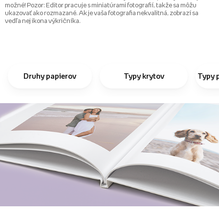
možné! Pozor: Editor pracuje s miniatúrami fotografií, takže sa môžu
ukazovať ako rozmazané. Ak je vaša fotografia nekvalitná, zobrazí sa
vedľa nej ikona výkričníka.
Druhy papierov
Typy krytov
Typy 