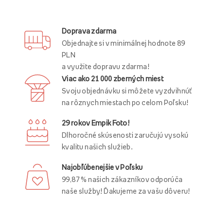
Doprava zdarma
Objednajte si v minimálnej hodnote 89
PLN
a využite dopravu zdarma!
Viac ako 21 000 zberných miest
Svoju objednávku si môžete vyzdvihnúť
na rôznych miestach po celom Poľsku!
29 rokov Empik Foto!
Dlhoročné skúsenosti zaručujú vysokú
kvalitu našich služieb.
Najobľúbenejšie v Poľsku
99,87 % našich zákazníkov odporúča
naše služby! Ďakujeme za vašu dôveru!