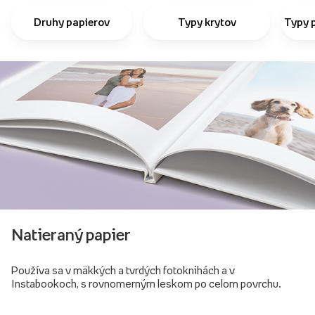
Druhy papierov
Typy krytov
Typy 
Natieraný papier
Používa sa v mäkkých a tvrdých fotoknihách a v
Instabookoch, s rovnomerným leskom po celom povrchu.