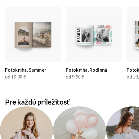
Fotokniha, Summer
Fotokniha, Rodinná
Fotok
od 19,90
€
od 9,90
€
od 19
Pre každú príležitosť