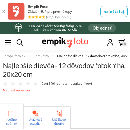
Len v aplikácii! Všetky fotky -55%
Objednať
od 50 ks s kódom PRIN55🌺
0
empikfoto.sk
Fotoknihy
Najlepšie dievča - 12 dôvodov fotokniha, 20x2
Najlepšie dievča - 12 dôvodov fotokniha,
20x20 cm
0 pri 5 (
0 hodnotenia zákazníkov
)
Napísať recenziu
Ideálne
Ukážkové
Ukážkové
stránky
pozadia
kliparty