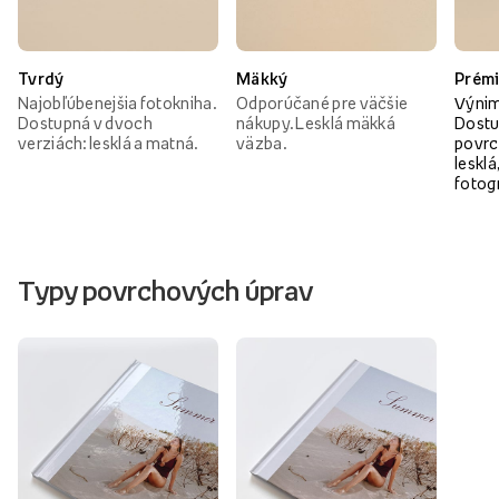
Tvrdý
Mäkký
Prém
Najobľúbenejšia fotokniha.
Odporúčané pre väčšie
Výnim
Dostupná v dvoch
nákupy. Lesklá mäkká
Dostu
verziách: lesklá a matná.
väzba.
povrc
lesklá
fotog
Typy povrchových úprav