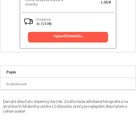
Cena za každé ďalšie 4
1,00 €
stránky:
Dodanie:
št. (13.08)
vytvoriť fotoknihu
Popis
Podrobnosti
Darujte dievčaťu dojemný darček. Zvoľte Vaše obľúbené fotografie a na
stránkach fotoknihy uložte 12 dôvodov, prečo je najlepším dievčaťom v
celom svete!