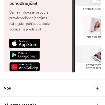
pohodlnejšie!
Úsmev milovanej osoby je
pravdepodobne jedným z
najkrajších pohľadov, aké si
dokážeme predstaviť.
Nos