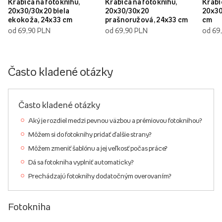
Krabica na fotoknihu,
Krabica na fotoknihu,
Krabi
20x30/30x20 biela
20x30/30x20
20x30
ekokoža, 24x33 cm
prašnoružová, 24x33 cm
cm
od 69,90 PLN
od 69,90 PLN
od 69
Často kladené otázky
Často kladené otázky
Aký je rozdiel medzi pevnou väzbou a prémiovou fotoknihou?
Môžem si do fotoknihy pridať ďalšie strany?
Môžem zmeniť šablónu a jej veľkosť počas práce?
Dá sa fotokniha vyplniť automaticky?
Prechádzajú fotoknihy dodatočným overovaním?
Fotokniha