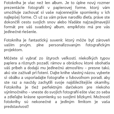
Fotokniha je viac než len album. Je to úplne nový rozmer
prezentácie fotografií v papierovej forme, ktorý vám
umožňuje zachovať si vaše najcennejšie spomienky v ich
najlepšej forme. Či už sa vám práve narodilo dieťa, práve ste
dokončili cestu svojich snov alebo hľadáte najzaujímavejší
formát pre váš svadobný album, empikfoto má pre vás
jedinečné riešenie.
Fotokniha je fantastický suvenír, ktorý môže byť zároveň
vaším prvým, plne personalizovaným fotografickým
projektom.
Môžete si vybrať zo štyroch veľkostí, niekoľkých typov
papiera a rôznych pozadí, rámov a obrázkov, ktoré obohatia
váš príbeh a dodajú mu jedinečnú atmosféru – presne takú,
akú ste zažívali pri fotení. Dajte knihe vlastný názov, vyberte
si obálku a usporiadajte fotografie v ľubovoľnom poradí, aby
ste raz a navždy zachytili svoje najdôležitejšie okamihy.
Fotokniha je tiež perfektným darčekom pre niekoho
výnimočného – vneste do svojich fotografií ešte viac zo seba
a zdieľajte krásne spomienky so svojimi blízkymi. Možnosti
fotoknihy sú nekonečné a jediným limitom je vaša
predstavivosť!