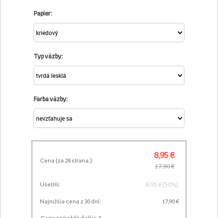
Papier:
Typ väzby:
Farba väzby:
8,95 €
Cena (za
28
strana.):
17,90 €
8,95 € (50%)
Ušetríš:
Najnižšia cena z 30 dní:
17,90 €