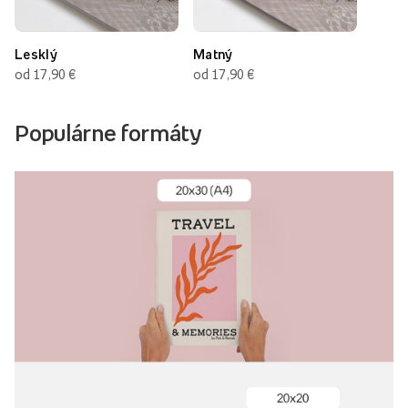
Lesklý
Matný
od 17,90 €
od 17,90 €
Populárne formáty