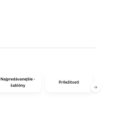
Najpredávanejšie -
Príležitosti
Ako n
šablóny