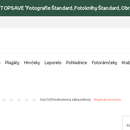
TOPSAVE *Fotografie Štandard, Fotoknihy Štandard, Obraz
e
Plagáty
Hrnčeky
Leporelo
Pohladnice
Fotorámčeky
Kra
0 pri 5 (
0 hodnotenia zákazníkov
)
Napísať recenziu
F