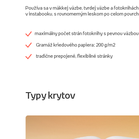
Používa sa v mäkkej väzbe, tvrdej väzbe a fotoknihách
v instabooku, s rovnomerným leskom po celom povrch
maximálny počet strán fotoknihy s pevnou väzbou
Gramáž kriedového papiera: 200 g/m2
tradične prepojené, flexibilné stránky
Typy krytov