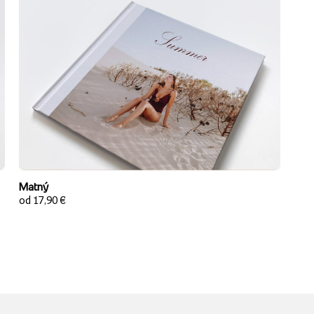
Matný
od 17,90 €