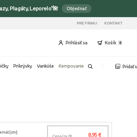
y, Plagáty, Leporelo*🌺
Objednať
PRE FIRMU
KONTAKT
Prihlásiť sa
Košík
0
bičky
Prikrývky
Vankúše
Kempovanie
Pridať 
ormát [cm]:
8,95 €
Cena (za
28