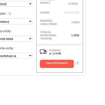
strana.):
17,90 €
8,95 € (50%)
Ušetríš:
pier:
?
Najnižšia
17,90 €
cena z 30 dní:
yp väzby:
Cena za
1,00 €
každé ďalšie
4 stránky:
arba väzby:
Dodanie:
pi. (14.08)
vytvoriť fotoknihu
?