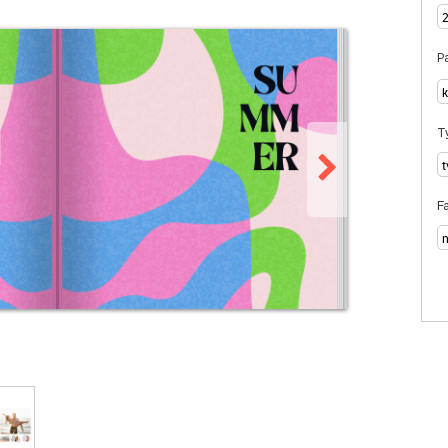
Pa
T
F