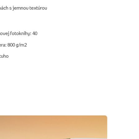
hách s jemnou textúrou
ovej fotoknihy: 40
era: 800 g/m2
 tuho