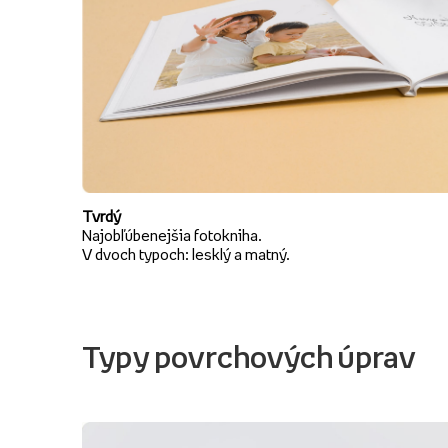
Tvrdý
Najobľúbenejšia fotokniha.
V dvoch typoch: lesklý a matný.
Typy povrchových úprav