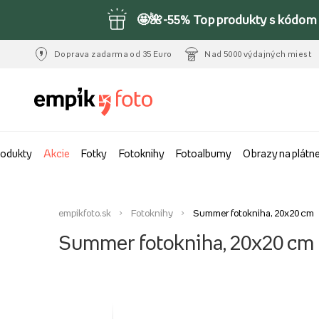
🤩🌺-55% Top produkty s kódom 
Doprava zadarma od 35 Euro
Nad 5000 výdajných miest
rodukty
Akcie
Fotky
Fotoknihy
Fotoalbumy
Obrazy na plátn
empikfoto.sk
Fotoknihy
Summer fotokniha, 20x20 cm
Summer fotokniha, 20x20 cm