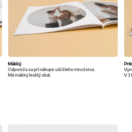
Mäkký
Pré
Odporúča sa pri nákupe väčšieho množstva.
Vyni
Má mäkký lesklý obal.
V 3 