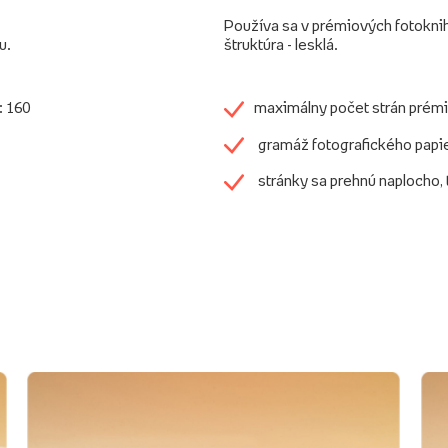
Používa sa v prémiových fotokni
u.
štruktúra - lesklá.
: 160
maximálny počet strán prémi
gramáž fotografického papi
stránky sa prehnú naplocho,