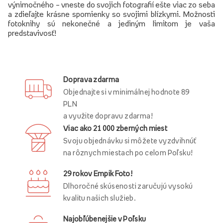
výnimočného – vneste do svojich fotografií ešte viac zo seba
a zdieľajte krásne spomienky so svojimi blízkymi. Možnosti
fotoknihy sú nekonečné a jediným limitom je vaša
predstavivosť!
Doprava zdarma
Objednajte si v minimálnej hodnote 89
PLN
a využite dopravu zdarma!
Viac ako 21 000 zberných miest
Svoju objednávku si môžete vyzdvihnúť
na rôznych miestach po celom Poľsku!
29 rokov Empik Foto!
Dlhoročné skúsenosti zaručujú vysokú
kvalitu našich služieb.
Najobľúbenejšie v Poľsku