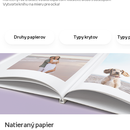
Vytvorte knihu na mieru pre ocka!
Druhy papierov
Typy krytov
Typy 
Natieraný papier