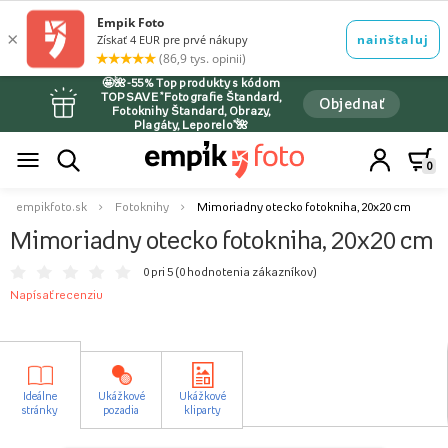
🤩🌺-55% Top produkty s kódom
TOPSAVE *Fotografie Štandard,
Objednať
Fotoknihy Štandard, Obrazy,
Plagáty, Leporelo*🌺
0
empikfoto.sk
Fotoknihy
Mimoriadny otecko fotokniha, 20x20 cm
Mimoriadny otecko fotokniha, 20x20 cm
0 pri 5 (
0 hodnotenia zákazníkov
)
Napísať recenziu
Ideálne
Ukážkové
Ukážkové
stránky
pozadia
kliparty