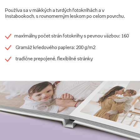
Používa sa v mäkkých a tvrdých fotoknihách a v
Instabookoch, s rovnomerným leskom po celom povrchu.
maximálny počet strán fotoknihy s pevnou väzbou: 160
Gramáž kriedového papiera: 200 g/m2
tradične prepojené, flexibilné stránky