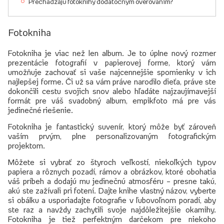
Prechádzajú fotoknihy dodatočným overovaním?
Fotokniha
Fotokniha je viac než len album. Je to úplne nový rozmer
prezentácie fotografií v papierovej forme, ktorý vám
umožňuje zachovať si vaše najcennejšie spomienky v ich
najlepšej forme. Či už sa vám práve narodilo dieťa, práve ste
dokončili cestu svojich snov alebo hľadáte najzaujímavejší
formát pre váš svadobný album, empikfoto má pre vás
jedinečné riešenie.
Fotokniha je fantastický suvenír, ktorý môže byť zároveň
vaším prvým, plne personalizovaným fotografickým
projektom.
Môžete si vybrať zo štyroch veľkostí, niekoľkých typov
papiera a rôznych pozadí, rámov a obrázkov, ktoré obohatia
váš príbeh a dodajú mu jedinečnú atmosféru – presne takú,
akú ste zažívali pri fotení. Dajte knihe vlastný názov, vyberte
si obálku a usporiadajte fotografie v ľubovoľnom poradí, aby
ste raz a navždy zachytili svoje najdôležitejšie okamihy.
Fotokniha je tiež perfektným darčekom pre niekoho