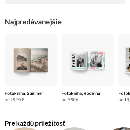
Najpredávanejšie
Fotokniha, Summer
Fotokniha, Rodinná
Fotok
od 19,90
€
od 9,90
€
od 19
Pre každú príležitosť