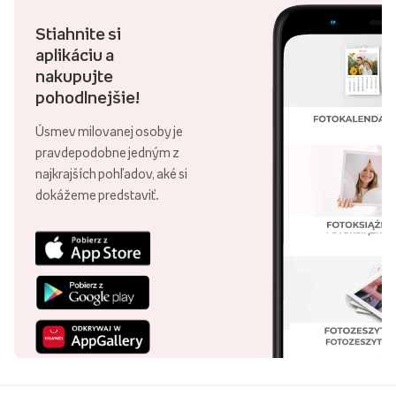
Stiahnite si
aplikáciu a
nakupujte
pohodlnejšie!
Úsmev milovanej osoby je
pravdepodobne jedným z
najkrajších pohľadov, aké si
dokážeme predstaviť.