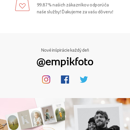
99,87 % našich zákazníkov odporúča
naše služby! Ďakujeme za vašu dôveru!
Nové inšpirácie každý deň
@empikfoto