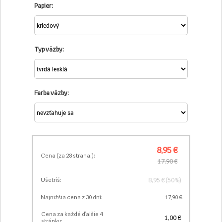
Papier:
Typ väzby:
Farba väzby:
8,95 €
Cena (za
28
strana.):
17,90 €
8,95 € (50%)
Ušetríš:
Najnižšia cena z 30 dní:
17,90 €
Cena za každé ďalšie 4
1,00 €
stránky: