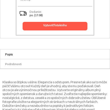
Dodanie:
po. (17.08)
vytvoriť fotoknihu
Popis
Podrobnosti
Klasika so štipkou vášne. Elegancia s odstupom. Presne tak ako sa to môže
páčiť Vášmu otcovi! Každý deň je vhodný, aby ste mu poďakovali. Deň
otcov je ale výnimočnou príležitosťou. Vytvorte originálny album plný
spoločných spomienok a darujte ich tatovi. Zvoľte tie najlepšie spomienky:
nostalgické, z detstva, veselé a zo spoločných dobrodružstiev. Obľúbené
fotografie uložte na elegantných stránkach v neutrálnych farbách.
Doložte rámčeky a nezabudnite na popisky k jednotlivým fotkám.
Konečný ráz získate vďaka klipartom: klasické alebo s odstupom?