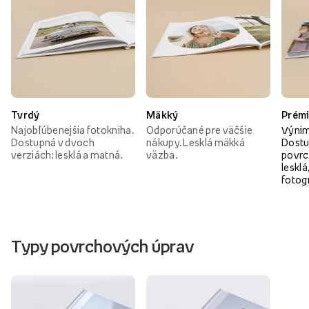
Tvrdý
Mäkký
Prém
Najobľúbenejšia fotokniha.
Odporúčané pre väčšie
Výnim
Dostupná v dvoch
nákupy. Lesklá mäkká
Dostu
verziách: lesklá a matná.
väzba.
povrc
lesklá
fotog
Typy povrchových úprav