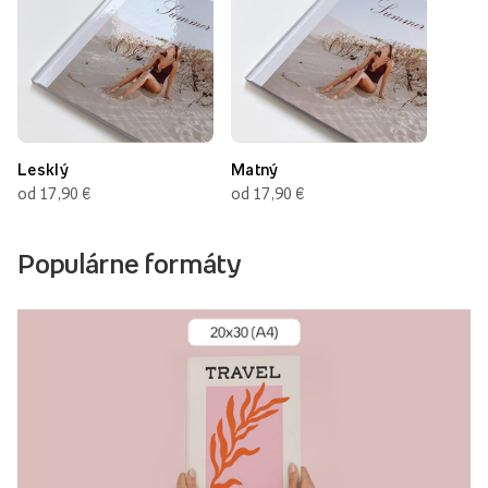
Lesklý
Matný
od 17,90 €
od 17,90 €
Populárne formáty