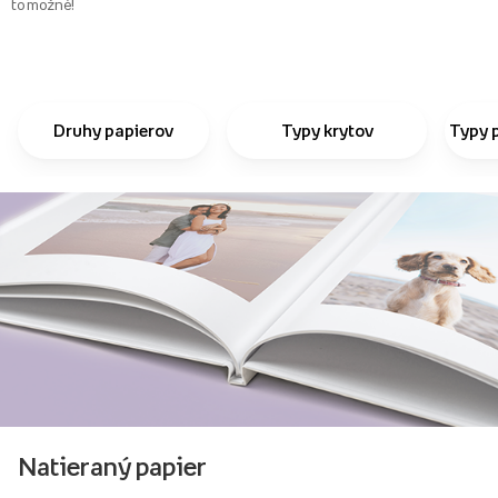
to možné!
Druhy papierov
Typy krytov
Typy 
Natieraný papier