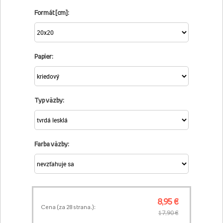
Formát [cm]:
Papier:
Typ väzby:
Farba väzby:
8,95 €
Cena (za
28
strana.):
17,90 €