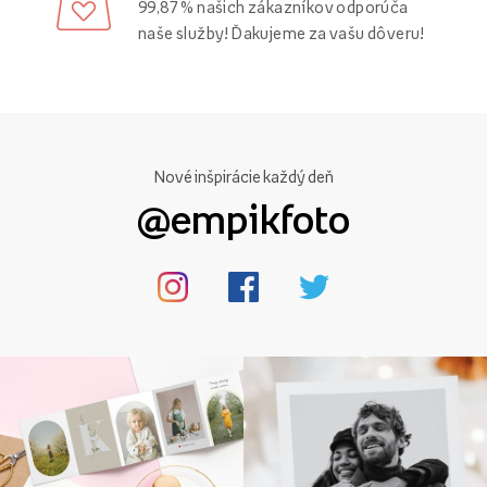
99,87 % našich zákazníkov odporúča
naše služby! Ďakujeme za vašu dôveru!
Nové inšpirácie každý deň
@empikfoto