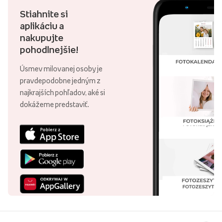
Stiahnite si
aplikáciu a
nakupujte
pohodlnejšie!
Úsmev milovanej osoby je
pravdepodobne jedným z
najkrajších pohľadov, aké si
dokážeme predstaviť.