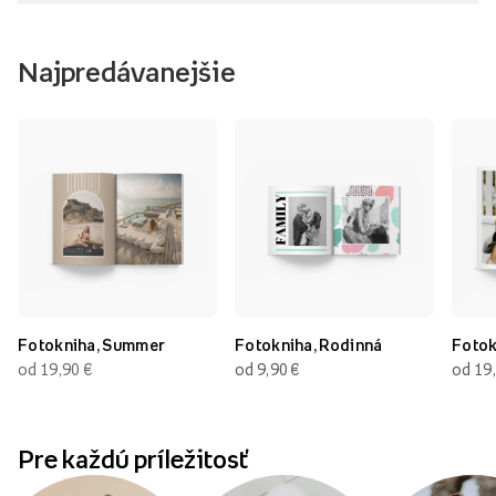
Najpredávanejšie
Fotokniha, Summer
Fotokniha, Rodinná
Fotok
od 19,90
€
od 9,90
€
od 19
Pre každú príležitosť