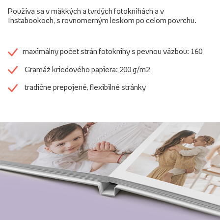
Používa sa v mäkkých a tvrdých fotoknihách a v
Instabookoch, s rovnomerným leskom po celom povrchu.
maximálny počet strán fotoknihy s pevnou väzbou: 160
Gramáž kriedového papiera: 200 g/m2
tradične prepojené, flexibilné stránky