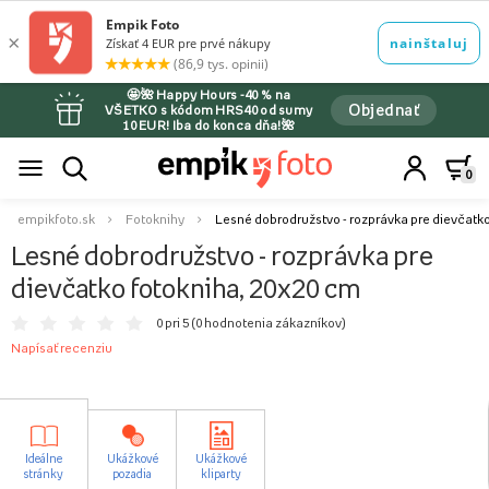
🤩🌺 Happy Hours -40 % na
Objednať
VŠETKO s kódom HRS40 od sumy
10 EUR! Iba do konca dňa!🌺
0
empikfoto.sk
Fotoknihy
Lesné dobrodružstvo - rozprávka pre dievčatko
Lesné dobrodružstvo - rozprávka pre
dievčatko fotokniha, 20x20 cm
0 pri 5 (
0 hodnotenia zákazníkov
)
Napísať recenziu
Ideálne
Ukážkové
Ukážkové
stránky
pozadia
kliparty