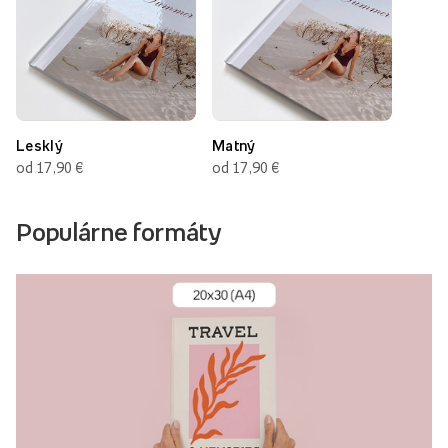
Lesklý
Matný
od 17,90 €
od 17,90 €
Populárne formáty