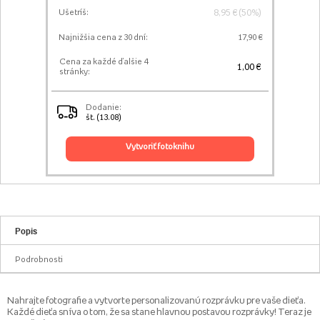
8,95 € (50%)
Ušetríš:
Najnižšia cena z 30 dní:
17,90 €
Cena za každé ďalšie 4
1,00 €
stránky:
Dodanie:
št. (13.08)
vytvoriť fotoknihu
Popis
Podrobnosti
Nahrajte fotografie a vytvorte personalizovanú rozprávku pre vaše dieťa.
Každé dieťa sníva o tom, že sa stane hlavnou postavou rozprávky! Teraz je