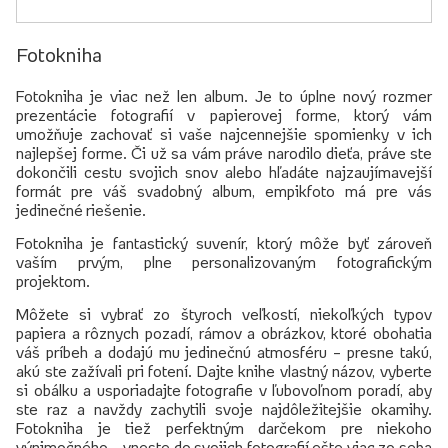
Fotokniha
Fotokniha je viac než len album. Je to úplne nový rozmer
prezentácie fotografií v papierovej forme, ktorý vám
umožňuje zachovať si vaše najcennejšie spomienky v ich
najlepšej forme. Či už sa vám práve narodilo dieťa, práve ste
dokončili cestu svojich snov alebo hľadáte najzaujímavejší
formát pre váš svadobný album, empikfoto má pre vás
jedinečné riešenie.
Fotokniha je fantastický suvenír, ktorý môže byť zároveň
vaším prvým, plne personalizovaným fotografickým
projektom.
Môžete si vybrať zo štyroch veľkostí, niekoľkých typov
papiera a rôznych pozadí, rámov a obrázkov, ktoré obohatia
váš príbeh a dodajú mu jedinečnú atmosféru – presne takú,
akú ste zažívali pri fotení. Dajte knihe vlastný názov, vyberte
si obálku a usporiadajte fotografie v ľubovoľnom poradí, aby
ste raz a navždy zachytili svoje najdôležitejšie okamihy.
Fotokniha je tiež perfektným darčekom pre niekoho
výnimočného – vneste do svojich fotografií ešte viac zo seba