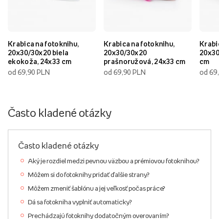
Krabica na fotoknihu,
Krabica na fotoknihu,
Krabi
20x30/30x20 biela
20x30/30x20
20x30
ekokoža, 24x33 cm
prašnoružová, 24x33 cm
cm
od 69,90 PLN
od 69,90 PLN
od 69
Často kladené otázky
Často kladené otázky
Aký je rozdiel medzi pevnou väzbou a prémiovou fotoknihou?
Môžem si do fotoknihy pridať ďalšie strany?
Môžem zmeniť šablónu a jej veľkosť počas práce?
Dá sa fotokniha vyplniť automaticky?
Prechádzajú fotoknihy dodatočným overovaním?