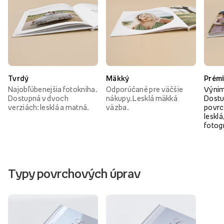
Tvrdý
Mäkký
Prém
Najobľúbenejšia fotokniha.
Odporúčané pre väčšie
Výnim
Dostupná v dvoch
nákupy. Lesklá mäkká
Dostu
verziách: lesklá a matná.
väzba.
povrc
lesklá
fotog
Typy povrchových úprav