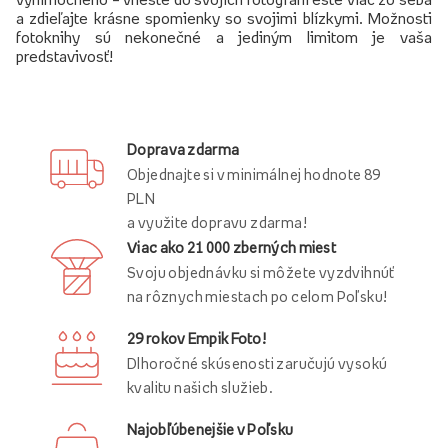
a zdieľajte krásne spomienky so svojimi blízkymi. Možnosti
fotoknihy sú nekonečné a jediným limitom je vaša
predstavivosť!
Doprava zdarma
Objednajte si v minimálnej hodnote 89
PLN
a využite dopravu zdarma!
Viac ako 21 000 zberných miest
Svoju objednávku si môžete vyzdvihnúť
na rôznych miestach po celom Poľsku!
29 rokov Empik Foto!
Dlhoročné skúsenosti zaručujú vysokú
kvalitu našich služieb.
Najobľúbenejšie v Poľsku