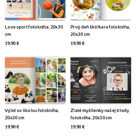
Love sport fotokniha, 20x30
Prvý deň škôlkara fotokniha,
cm
20x30 cm
19,90 €
19,90 €
Výlet so školou fotokniha,
Zlaté myšlienky našej triedy
20x30 cm
fotokniha, 20x30 cm
19,90 €
19,90 €