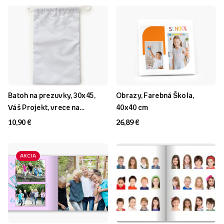
Batoh na prezuvky, 30x45,
Obrazy, Farebná Škola,
Váš Projekt, vrece na
40x40 cm
topánky
10,90 €
26,89 €
AKCIA