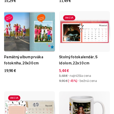
15,29 €
11,49 €
AKCIA
Pamätný album prváka
Stolný fotokalendár, S
fotokniha, 20x30 cm
idolom, 22x10 cm
19,90 €
5,44 €
5,44 €
- najnižšia cena
9,90 €
-45%
- bežná cena
AKCIA