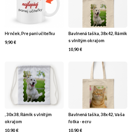
Hrnček, Pre pani učiteľku
Bavlnená taška, 38x42, Rámik
s vlnitým okrajom
9,90 €
10,90 €
, 30x38, Rámik s vlnitým
Bavlnená taška, 38x42, Vaša
okrajom
fotka - ecru
10,90 €
10,90 €