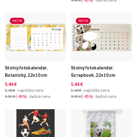
9,90 €
-45%
- bežná cena
AKCIA
AKCIA
Stolný fotokalendár,
Stolný fotokalendár,
Botanický, 22x10 cm
Scrapbook, 22x10 cm
5,44 €
5,44 €
5,44 €
- najnižšia cena
5,44 €
- najnižšia cena
9,90 €
-45%
- bežná cena
9,90 €
-45%
- bežná cena