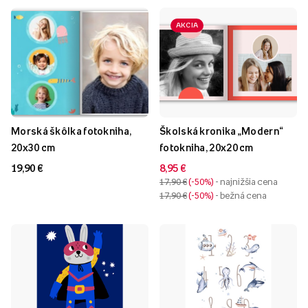
AKCIA
Morská škôlka fotokniha,
Školská kronika „Modern“
20x30 cm
fotokniha, 20x20 cm
19,90 €
8,95 €
17,90 €
-50%
- najnižšia cena
17,90 €
-50%
- bežná cena