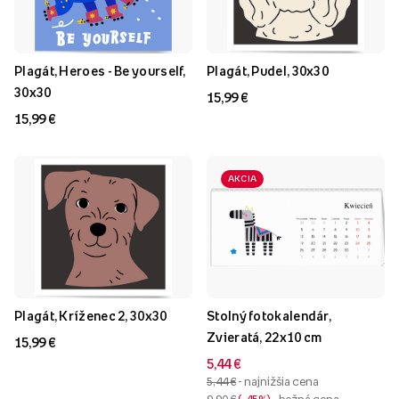
Plagát, Heroes - Be yourself,
Plagát, Pudel, 30x30
30x30
15,99 €
15,99 €
AKCIA
Plagát, Kríženec 2, 30x30
Stolný fotokalendár,
Zvieratá, 22x10 cm
15,99 €
5,44 €
5,44 €
- najnižšia cena