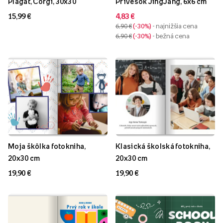
Plagát, Corgi, 30x30
Prívesok JingJang, 6x6 cm
15,99 €
4,83 €
6,90 €
-30%
- najnižšia cena
6,90 €
-30%
- bežná cena
Moja škôlka fotokniha,
Klasická školská fotokniha,
20x30 cm
20x30 cm
19,90 €
19,90 €