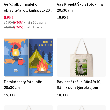
Veľký album malého
Váš Projekt Škola fotokniha,
objaviteľa fotokniha, 20x20
20x30 cm
cm
8,95 €
19,90 €
17,90 €
-50%
- najnižšia cena
17,90 €
-50%
- bežná cena
Detské cesty fotokniha,
Bavlnená taška, 38x42x10,
20x30 cm
Rámik s vlnitým okrajom
19,90 €
10,90 €