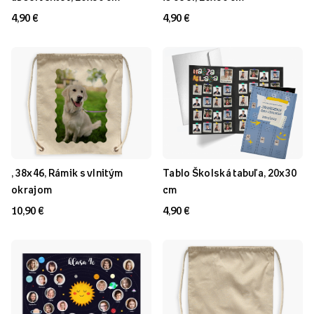
4,90 €
4,90 €
, 38x46, Rámik s vlnitým
Tablo Školská tabuľa, 20x30
okrajom
cm
10,90 €
4,90 €