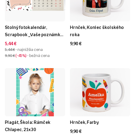
Stolný fotokalendár,
Hrnček, Koniec školského
Scrapbook _Vaše poznámky,
roka
22x10 cm
5,44 €
9,90 €
5,44 €
- najnižšia cena
9,90 €
-45%
- bežná cena
Plagát, Škola: Rámček
Hrnček, Farby
Chlapec, 21x30
9,90 €