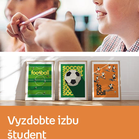
Vyzdobte izbu
študent