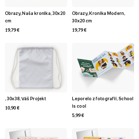
Obrazy, Naša kronika, 30x20
Obrazy, Kronika Modern,
cm
30x20 cm
19,79 €
19,79 €
, 30x38, Váš Projekt
Leporelo z fotografií, School
is cool
10,90 €
5,99 €