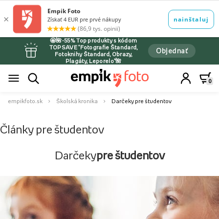
🤩🌺-55% Top produkty s kódom
TOPSAVE *Fotografie Štandard,
Objednať
Fotoknihy Štandard, Obrazy,
Plagáty, Leporelo*🌺
0
empikfoto.sk
Školská kronika
Darčeky pre študentov
Články pre študentov
Darčeky
pre študentov