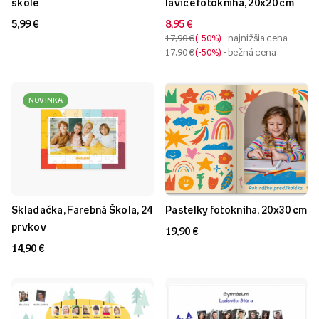
škole
lavice fotokniha, 20x20 cm
5,99 €
8,95 €
17,90 €
-50%
- najnižšia cena
17,90 €
-50%
- bežná cena
NOVINKA
Skladačka, Farebná Škola, 24
Pastelky fotokniha, 20x30 cm
prvkov
19,90 €
14,90 €