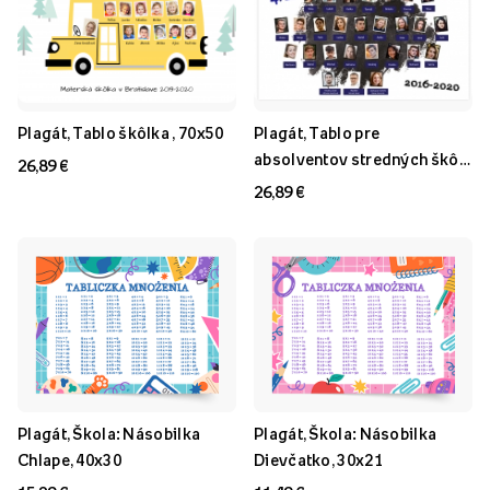
Plagát, Tablo škôlka , 70x50
Plagát, Tablo pre
absolventov stredných škôl ,
26,89 €
70x50
26,89 €
Plagát, Škola: Násobilka
Plagát, Škola: Násobilka
Chlape, 40x30
Dievčatko, 30x21