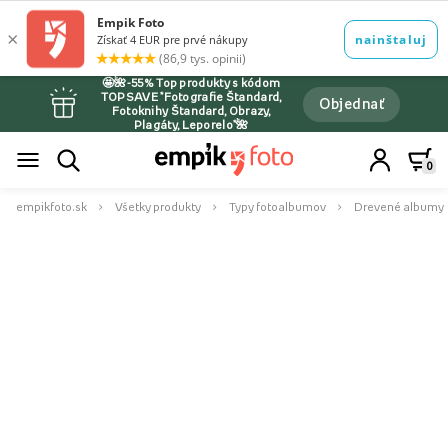
🤩🌺-55% Top produkty s kódom
TOPSAVE *Fotografie Štandard,
Objednať
Fotoknihy Štandard, Obrazy,
Plagáty, Leporelo*🌺
0
empikfoto.sk
Všetky produkty
Typy fotoalbumov
Drevené albumy