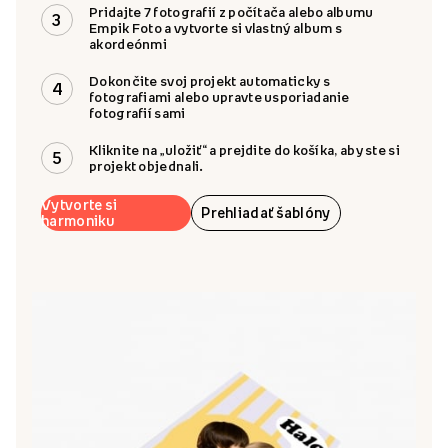
Pridajte 7 fotografií z počítača alebo albumu
3
Empik Foto a vytvorte si vlastný album s
akordeónmi
Dokončite svoj projekt automaticky s
4
fotografiami alebo upravte usporiadanie
fotografií sami
Kliknite na „uložiť“ a prejdite do košíka, aby ste si
5
projekt objednali.
Vytvorte si
Prehliadať šablóny
harmoniku