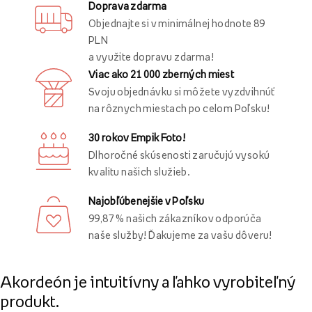
Doprava zdarma
Objednajte si v minimálnej hodnote 89
PLN
a využite dopravu zdarma!
Viac ako 21 000 zberných miest
Svoju objednávku si môžete vyzdvihnúť
na rôznych miestach po celom Poľsku!
30 rokov Empik Foto!
Dlhoročné skúsenosti zaručujú vysokú
kvalitu našich služieb.
Najobľúbenejšie v Poľsku
99,87 % našich zákazníkov odporúča
naše služby! Ďakujeme za vašu dôveru!
Akordeón je intuitívny a ľahko vyrobiteľný
produkt.