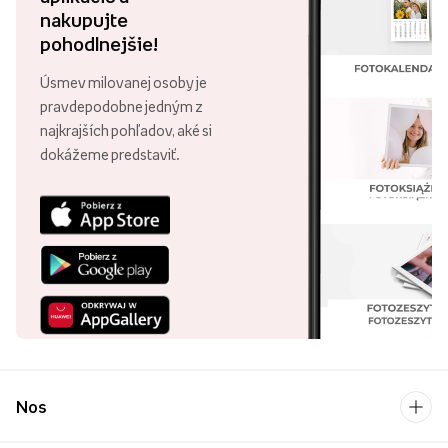
nakupujte
pohodlnejšie!
Úsmev milovanej osoby je
pravdepodobne jedným z
najkrajších pohľadov, aké si
dokážeme predstaviť.
Nos