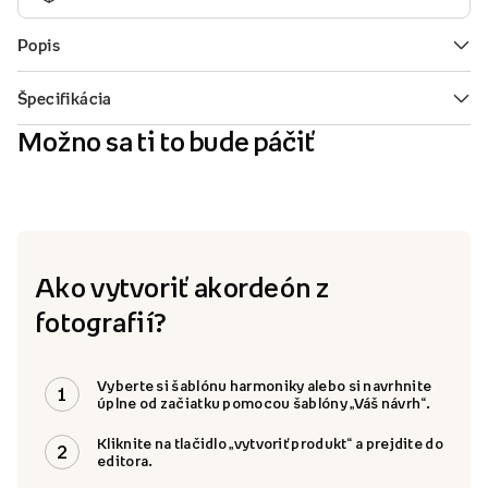
Možno sa ti to bude páčiť
Ako vytvoriť akordeón z
fotografií?
Vyberte si šablónu harmoniky alebo si navrhnite
1
úplne od začiatku pomocou šablóny „Váš návrh“.
Kliknite na tlačidlo „vytvoriť produkt“ a prejdite do
2
editora.