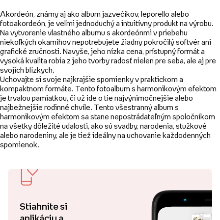
Akordeón, známy aj ako album jazvečíkov, leporello alebo
fotoakordeón, je veľmi jednoduchý a intuitívny produkt na výrobu.
Na vytvorenie vlastného albumu s akordeónmi v priebehu
niekoľkých okamihov nepotrebujete žiadny pokročilý softvér ani
grafické zručnosti. Navyše, jeho nízka cena, prístupný formát a
vysoká kvalita robia z jeho tvorby radosť nielen pre seba, ale aj pre
svojich blízkych.
Uchovajte si svoje najkrajšie spomienky v praktickom a
kompaktnom formáte. Tento fotoalbum s harmonikovým efektom
je trvalou pamiatkou, či už ide o tie najvýnimočnejšie alebo
najbežnejšie rodinné chvíle. Tento všestranný album s
harmonikovým efektom sa stane nepostrádateľným spoločníkom
na všetky dôležité udalosti, ako sú svadby, narodenia, stužkové
alebo narodeniny, ale je tiež ideálny na uchovanie každodenných
spomienok.
Stiahnite si
aplikáciu a