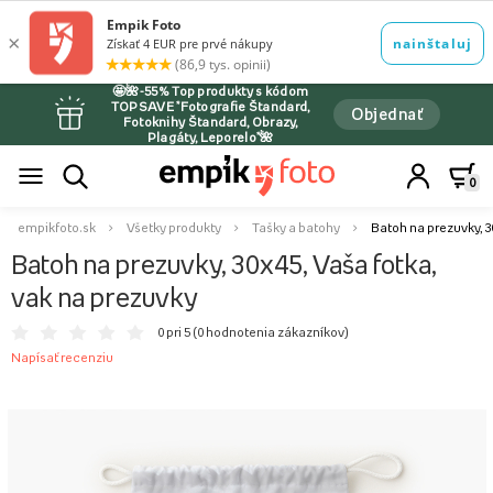
🤩🌺-55% Top produkty s kódom
TOPSAVE *Fotografie Štandard,
Objednať
Fotoknihy Štandard, Obrazy,
Plagáty, Leporelo*🌺
0
empikfoto.sk
Všetky produkty
Tašky a batohy
Batoh na prezuvky, 3
Batoh na prezuvky, 30x45, Vaša fotka,
vak na prezuvky
0 pri 5 (
0 hodnotenia zákazníkov
)
Napísať recenziu