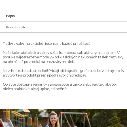
Popis
Podrobnosti
Tašky a vaky – praktické riešenia na každú príležitosť
Naša kolekcia tašiek a vakov spája funkčnosť s atraktívnym dizajnom. V
ponuke nájdete rôzne modely – od klasických nákupných tašiek cez vaky
na chrbát až po vrecká na prezuvky pre deti.
Navrhnite si vlastnú potlač! Pridajte fotografiu, grafiku alebo vlastný motív
a vytvorte si produkt presne podľa svojich predstáv.
Objavte dostupné varianty a prispôsobte si tašku alebo vak tak, aby boli
nielen praktické, ale aj úplne jedinečné!