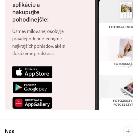
aplikáciu a
nakupujte
pohodlnejšie!
Úsmev milovanej osoby je
pravdepodobne jedným z
najkrajších pohľadov, aké si
dokážeme predstaviť.
Nos