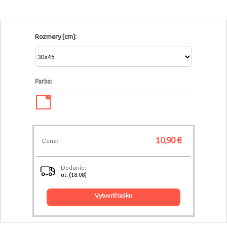
Rozmery [cm]:
Farba:
✓
10,90 €
Cena:
Dodanie:
ut. (18.08)
vytvoriť tašku