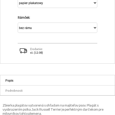
Rámček:
Dodanie:
st. (12.08)
Popis
Podrobnosti
Zbierka plagátov vytvorená s ohľadom na majiteľov psov. Plagát s
vyobrazením psíka Jack Russell Terrier je perfektným darčekom pre
milovníkov tohto plemena.