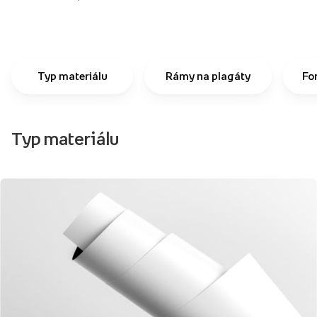
Typ materiálu
Rámy na plagáty
Fo
Typ materiálu