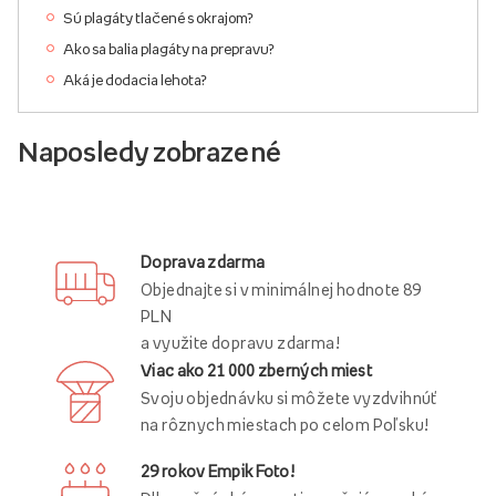
Sú plagáty tlačené s okrajom?
Ako sa balia plagáty na prepravu?
Aká je dodacia lehota?
Naposledy zobrazené
Doprava zdarma
Objednajte si v minimálnej hodnote 89
PLN
a využite dopravu zdarma!
Viac ako 21 000 zberných miest
Svoju objednávku si môžete vyzdvihnúť
na rôznych miestach po celom Poľsku!
29 rokov Empik Foto!