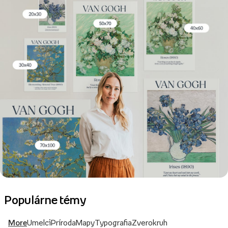
Populárne témy
More
Umelci
Príroda
Mapy
Typografia
Zverokruh