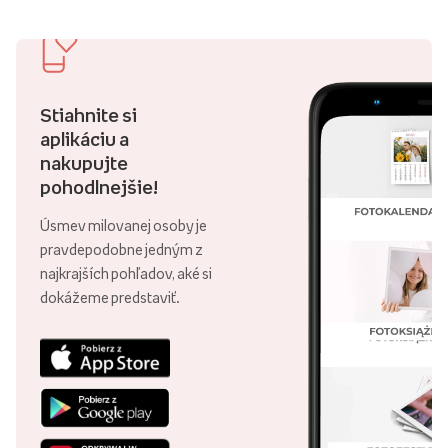
Stiahnite si
aplikáciu a
nakupujte
pohodlnejšie!
Úsmev milovanej osoby je
pravdepodobne jedným z
najkrajších pohľadov, aké si
dokážeme predstaviť.