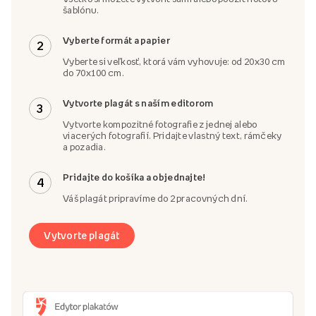
šablónu.
Vyberte formát a papier
2
Vyberte si veľkosť, ktorá vám vyhovuje: od 20x30 cm
do 70x100 cm.
Vytvorte plagát s naším editorom
3
Vytvorte kompozitné fotografie z jednej alebo
viacerých fotografií. Pridajte vlastný text, rámčeky
a pozadia.
Pridajte do košíka a objednajte!
4
Váš plagát pripravíme do 2 pracovných dní.
Vytvorte plagát