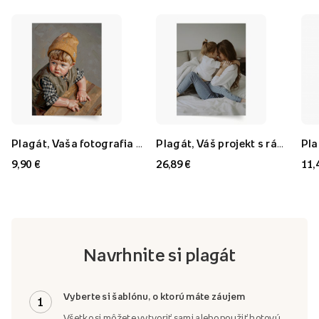
Plagát, Vaša fotografia v štýle: Olejomaľba, 21x30
Plagát, Váš projekt s rámom FLORYDA AK, 21x30
9,90 €
26,89 €
11,
Navrhnite si plagát
Vyberte si šablónu, o ktorú máte záujem
1
Všetko si môžete vytvoriť sami alebo použiť hotovú