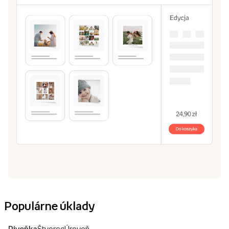
Populárne úklady
Pivoňka
Štvorec
Úroveň