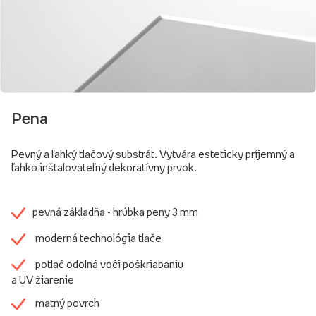
Pena
Pevný a ľahký tlačový substrát. Vytvára esteticky príjemný a
ľahko inštalovateľný dekoratívny prvok.
pevná základňa - hrúbka peny 3 mm
moderná technológia tlače
potlač odolná voči poškriabaniu
a UV žiarenie
matný povrch