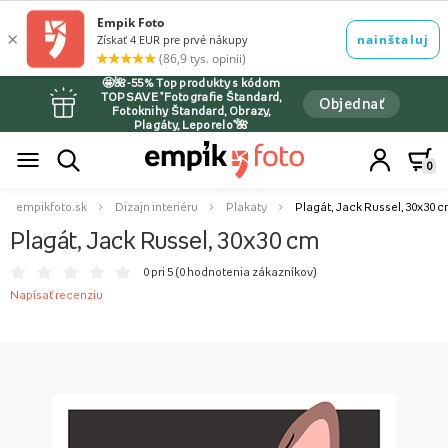
🤩🌺-55% Top produkty s kódom
TOPSAVE *Fotografie Štandard,
Objednať
Fotoknihy Štandard, Obrazy,
Plagáty, Leporelo*🌺
0
empikfoto.sk
Dizajn interiéru
Plakaty
Plagát, Jack Russel, 30x30 
Plagát, Jack Russel, 30x30 cm
0 pri 5 (
0 hodnotenia zákazníkov
)
Napísať recenziu