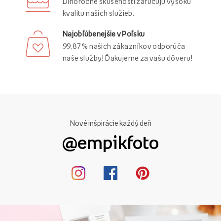
Dlhoročné skúsenosti zaručujú vysokú
kvalitu našich služieb.
Najobľúbenejšie v Poľsku
99,87 % našich zákazníkov odporúča
naše služby! Ďakujeme za vašu dôveru!
Nové inšpirácie každý deň
@empikfoto