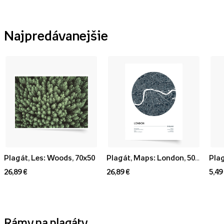
Najpredávanejšie
Plagát, Les: Woods, 70x50
Plagát, Maps: London, 50x70
Plag
26,89 €
26,89 €
5,49
Rámy na plagáty