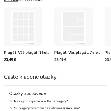
Plagát, Váš plagát, 16 elementov, 40x60
Plagát, Váš plagát, 7 elementov, 40x60
23,49 €
23,49 €
23,
Často kladené otázky
Otázky a odpovede
Na aký druh papiera sa tlačia plagáty?
Sú plagáty zarámované alebo nezarámované?