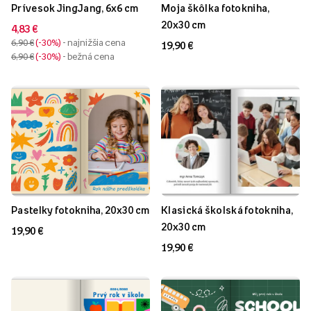
Prívesok JingJang, 6x6 cm
Moja škôlka fotokniha,
20x30 cm
4,83 €
6,90 €
-30%
- najnižšia cena
19,90 €
6,90 €
-30%
- bežná cena
Pastelky fotokniha, 20x30 cm
Klasická školská fotokniha,
20x30 cm
19,90 €
19,90 €