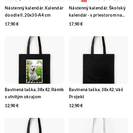
Nástenný kalendár, Kalendár
Nástenný kalendár, Školský
doodle II, 20x30-A4 cm
kalendár - s priestorom na
poznámky, 20x30-A4 cm
17,90 €
17,90 €
Bavlnená taška, 38x42, Rámik
Bavlnená taška, 38x42, Váš
s vlnitým okrajom
Projekt
12,90 €
12,90 €