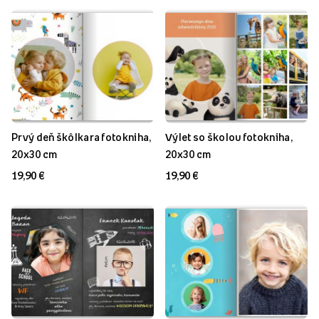
Prvý deň škôlkara fotokniha,
Výlet so školou fotokniha,
20x30 cm
20x30 cm
19,90 €
19,90 €