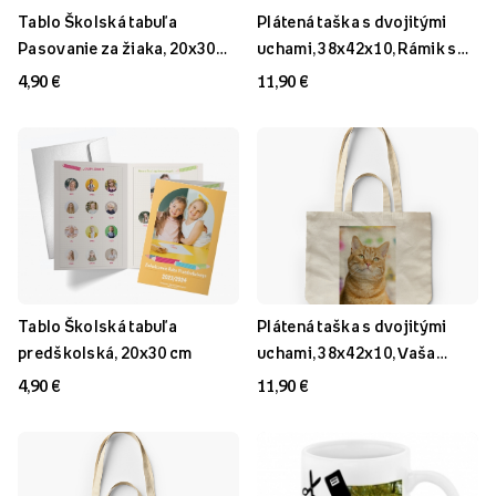
Tablo Školská tabuľa
Plátená taška s dvojitými
Pasovanie za žiaka, 20x30
uchami, 38x42x10, Rámik s
cm
vlnitým okrajom
4,90 €
11,90 €
Tablo Školská tabuľa
Plátená taška s dvojitými
predškolská, 20x30 cm
uchami, 38x42x10, Vaša
fotka, dvojité uši
4,90 €
11,90 €