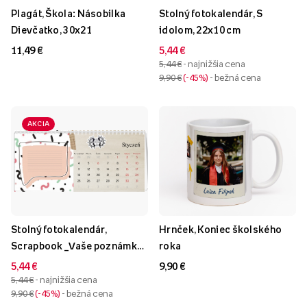
Plagát, Škola: Násobilka
Stolný fotokalendár, S
Dievčatko, 30x21
idolom, 22x10 cm
11,49 €
5,44 €
5,44 €
- najnižšia cena
9,90 €
-45%
- bežná cena
AKCIA
Stolný fotokalendár,
Hrnček, Koniec školského
Scrapbook _Vaše poznámky,
roka
22x10 cm
5,44 €
9,90 €
5,44 €
- najnižšia cena
9,90 €
-45%
- bežná cena