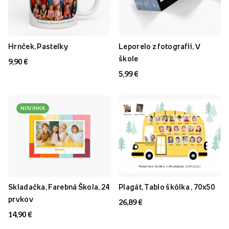
Hrnček, Pastelky
Leporelo z fotografií, V
škole
9,90 €
5,99 €
NOVINKA
Skladačka, Farebná Škola, 24
Plagát, Tablo škôlka , 70x50
prvkov
26,89 €
14,90 €