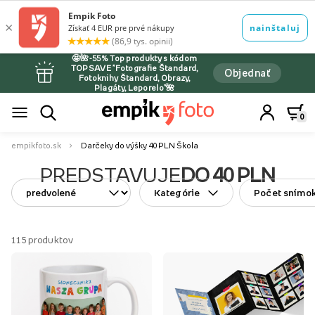
🤩🌺-55% Top produkty s kódom
TOPSAVE *Fotografie Štandard,
Objednať
Fotoknihy Štandard, Obrazy,
Plagáty, Leporelo*🌺
0
empikfoto.sk
Darčeky do výšky 40 PLN Škola
PREDSTAVUJE
DO 40 PLN
Kategórie
Počet snímo
115
produktov