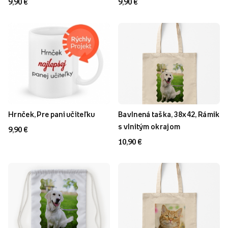
9,90 €
9,90 €
Hrnček, Pre pani učiteľku
Bavlnená taška, 38x42, Rámik
s vlnitým okrajom
9,90 €
10,90 €