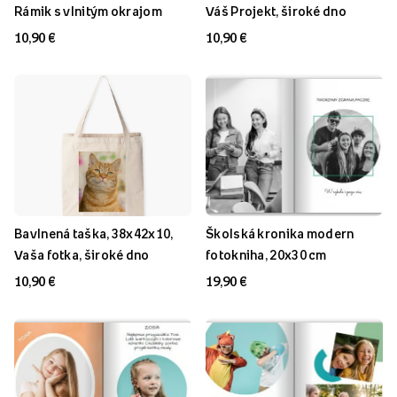
Rámik s vlnitým okrajom
Váš Projekt, široké dno
10,90 €
10,90 €
Bavlnená taška, 38x42x10,
Školská kronika modern
Vaša fotka, široké dno
fotokniha, 20x30 cm
10,90 €
19,90 €