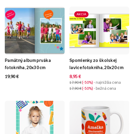
AKCIA
Pamätný album prváka
Spomienky zo školskej
fotokniha, 20x30 cm
lavice fotokniha, 20x20 cm
19,90 €
8,95 €
17,90 €
-50%
- najnižšia cena
17,90 €
-50%
- bežná cena