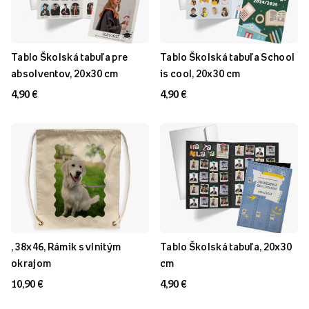
Tablo Školská tabuľa pre
Tablo Školská tabuľa School
absolventov, 20x30 cm
is cool, 20x30 cm
4,90 €
4,90 €
, 38x46, Rámik s vlnitým
Tablo Školská tabuľa, 20x30
okrajom
cm
10,90 €
4,90 €