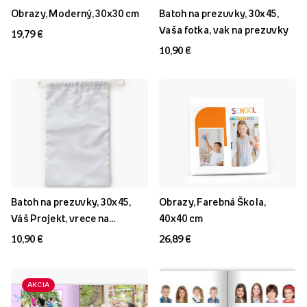
Obrazy, Moderný, 30x30 cm
Batoh na prezuvky, 30x45,
Vaša fotka, vak na prezuvky
19,79 €
10,90 €
Batoh na prezuvky, 30x45,
Obrazy, Farebná Škola,
Váš Projekt, vrece na
40x40 cm
topánky
10,90 €
26,89 €
AKCIA