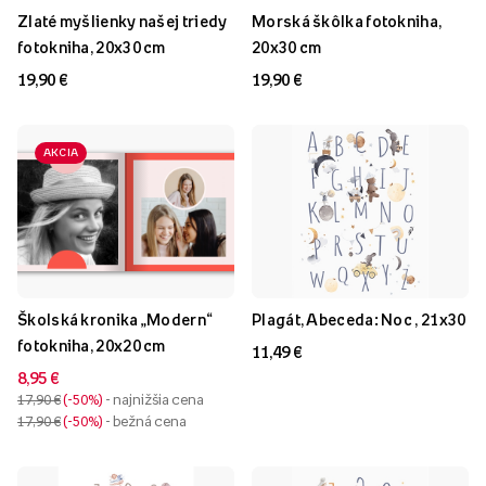
Zlaté myšlienky našej triedy
Morská škôlka fotokniha,
fotokniha, 20x30 cm
20x30 cm
19,90 €
19,90 €
AKCIA
Školská kronika „Modern“
Plagát, Abeceda: Noc , 21x30
fotokniha, 20x20 cm
11,49 €
8,95 €
17,90 €
-50%
- najnižšia cena
17,90 €
-50%
- bežná cena