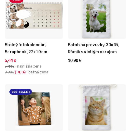
Stolný fotokalendár,
Batoh na prezuvky, 30x45,
Scrapbook, 22x10 cm
Rámik s vlnitým okrajom
5,44 €
10,90 €
5,44 €
- najnižšia cena
9,90 €
-45%
- bežná cena
BESTSELLER