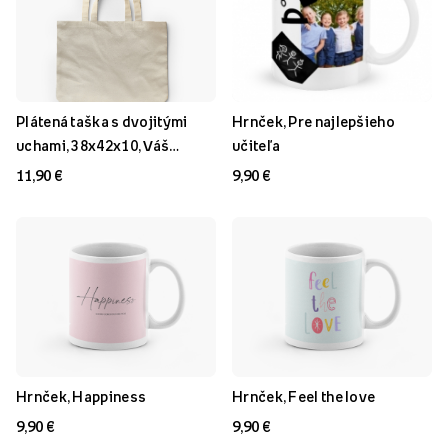
Plátená taška s dvojitými
Hrnček, Pre najlepšieho
uchami, 38x42x10, Váš
učiteľa
Projekt, dvojité uši
11,90 €
9,90 €
Hrnček, Happiness
Hrnček, Feel the love
9,90 €
9,90 €