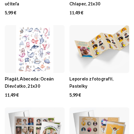
učiteľa
Chlapec, 21x30
5,99 €
11,49 €
Plagát, Abeceda: Oceán
Leporelo z fotografií,
Dievčatko, 21x30
Pastelky
11,49 €
5,99 €