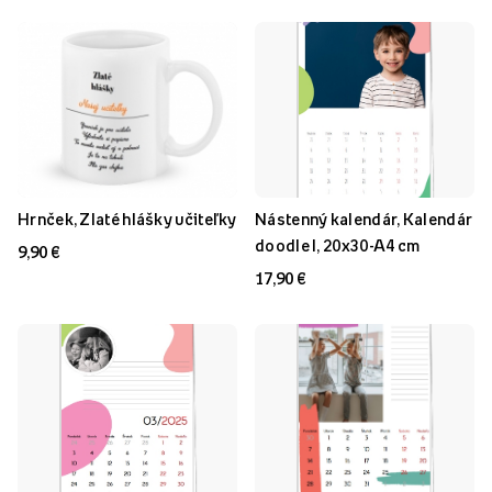
Hrnček, Zlaté hlášky učiteľky
Nástenný kalendár, Kalendár
doodle I, 20x30-A4 cm
9,90 €
17,90 €