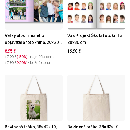
Veľký album malého
Váš Projekt Škola fotokniha,
objaviteľa fotokniha, 20x20
20x30 cm
cm
8,95 €
19,90 €
17,90 €
-50%
- najnižšia cena
17,90 €
-50%
- bežná cena
Bavlnená taška, 38x42x10,
Bavlnená taška, 38x42x10,