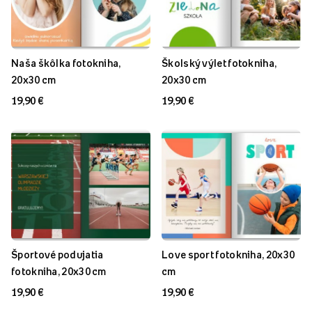
Naša škôlka fotokniha,
Školský výlet fotokniha,
20x30 cm
20x30 cm
19,90 €
19,90 €
Športové podujatia
Love sport fotokniha, 20x30
fotokniha, 20x30 cm
cm
19,90 €
19,90 €