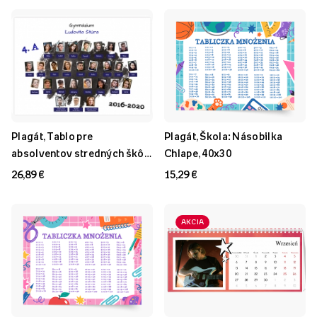
Plagát, Tablo pre
Plagát, Škola: Násobilka
absolventov stredných škôl ,
Chlape, 40x30
70x50
26,89 €
15,29 €
AKCIA