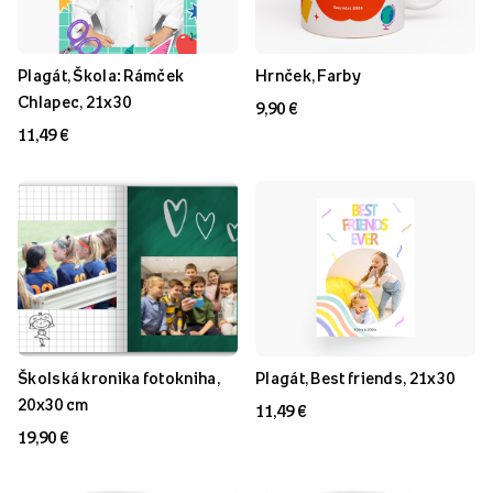
Plagát, Škola: Rámček
Hrnček, Farby
Chlapec, 21x30
9,90 €
11,49 €
Školská kronika fotokniha,
Plagát, Best friends, 21x30
20x30 cm
11,49 €
19,90 €