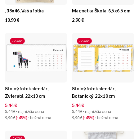
, 38x46, Vaša fotka
Magnetka Škola, 6,5x6,5 cm
10,90 €
2,90 €
AKCIA
AKCIA
Stolný fotokalendár,
Stolný fotokalendár,
Zvieratá, 22x10 cm
Botanický, 22x10 cm
5,44 €
5,44 €
5,44 €
- najnižšia cena
5,44 €
- najnižšia cena
9,90 €
-45%
- bežná cena
9,90 €
-45%
- bežná cena
AKCIA